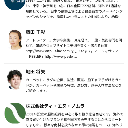
1993年11月7日、鎌倉で創業。“鎌倉シャツ”の愛称で親しま
れ、東京・神奈川を中心に日本全国で22店舗、海外で1店舗を
展開している。 日本の縫製工場による最高品質のメードインジ
ャパンのシャツを、徹底した中間コストの削減により、納得
価...
藤田 千彩
アートライター。大学卒業後、OLを経て、一般・美術専門を問
わず、雑誌やウェブサイトに美術を書く・伝える仕事
http://www.artplus-inc.com をしています。アートマガジン
「PEELER」http://www.peeler....
堀田 将矢
カーペット、ラグの企画、製造、販売、施工まで手がけるガイ
ドが、カーペットや絨毯の特徴、選び方、お手入れ方法などを
ご紹介します。
株式会社ティ・エヌ・ノムラ
2001年設立の服飾雑貨を中心に取り扱う総合商社です。 海外で
直接買い付けたブランド物を国内で販売することからスタート
しました。 様々な商材を扱うなかで得た知識をベースに海外ブ