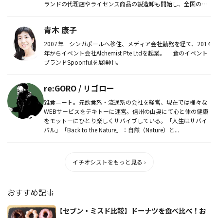
ランドの代理店やライセンス商品の製造卸も開始し、全国の販
売店...
青木 康子
2007年 シンガポールへ移住、メディア会社勤務を経て、2014
年からイベント会社Alchemist Pte Ltdを起業。 食のイベント
ブランドSpoonfulを展開中。
re:GORO / リゴロー
雑食ニート。元飲食系・流通系の会社を経営、現在では様々な
WEBサービスをテキトーに運営。信州の山奥にて心と体の健康
をモットーにひとり楽しくサバイブしている。「人生はサバイ
バル」「Back to the Nature」：自然（Nature）と...
イチオシストをもっと見る ›
おすすめ記事
【セブン・ミスド比較】ドーナツを食べ比べ！お