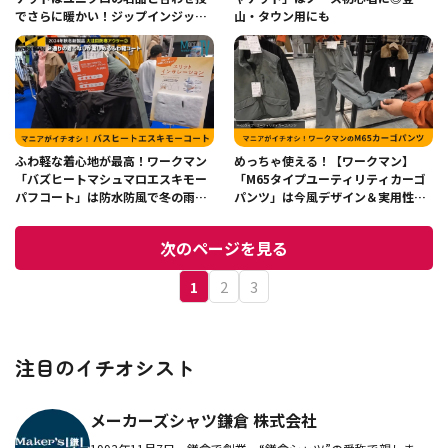
でさらに暖かい！ジップインジップ
山・タウン用にも
をフル活用【2025】
ふわ軽な着心地が最高！ワークマン
めっちゃ使える！【ワークマン】
「バズヒートマシュマロエスキモー
「M65タイプユーティリティカーゴ
パフコート」は防水防風で冬の雨も
パンツ」は今風デザイン＆実用性が
万全
魅力
次のページを見る
1
2
3
注目のイチオシスト
メーカーズシャツ鎌倉 株式会社