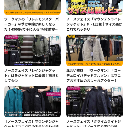
ワークマンの「リトルモンスターパ
ノースフェイス「マウンテンライト
ーカー」今季は中綿が新しくなっ
ジャケット」M・L比較┃サイズ感は
た！4900円で手に入る“撥水防寒ア
これでバッチリ
ウター”
ノースフェイス「レインジャケッ
風合い抜群！「ワークマン】「コー
ト」は冬ジャケットに最適！雨具と
デュロイパデッドブルゾン」はマニ
しても◎
アおすすめのおしゃれアウター！
【ノースフェイス】マウンテンジャ
ノースフェイス「クライムライトジ
ケットはユニクロの名品と合わせ技
ャケット」はノース初心者に◎登