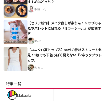
すすめはどっち？
相場一花
【セリア新作】メイク直しが楽ちん！リップのふ
たやパレットに貼れる「ミラーシール」が便利す
ぎ
TSUN
【ユニクロ夏トップス】50代の骨格ストレート必
見！1枚でも下着っぽく見えない「Vネックブラト
ップ」
ちえこ
特集一覧
Makuake