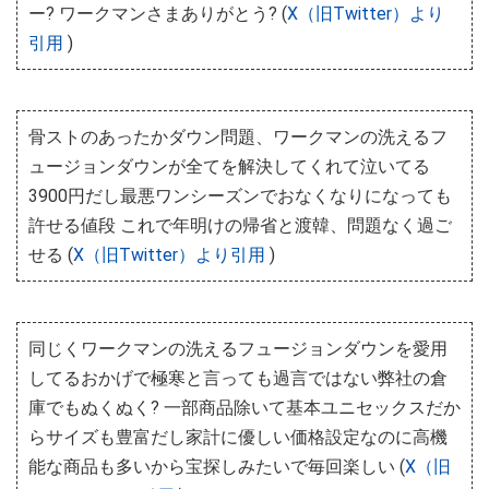
ー? ワークマンさまありがとう? (
X（旧Twitter）より
引用
)
骨ストのあったかダウン問題、ワークマンの洗えるフ
ュージョンダウンが全てを解決してくれて泣いてる
3900円だし最悪ワンシーズンでおなくなりになっても
許せる値段 これで年明けの帰省と渡韓、問題なく過ご
せる (
X（旧Twitter）より引用
)
同じくワークマンの洗えるフュージョンダウンを愛用
してるおかげで極寒と言っても過言ではない弊社の倉
庫でもぬくぬく? 一部商品除いて基本ユニセックスだか
らサイズも豊富だし家計に優しい価格設定なのに高機
能な商品も多いから宝探しみたいで毎回楽しい (
X（旧