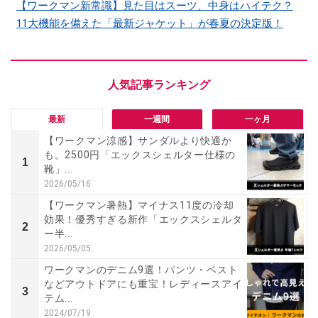
【ワークマン新常識】見た目はスーツ、中身はハイテク？
11大機能を備えた「最新ジャケット」が春夏の決定版！
最新
一週間
一ヶ月
【ワークマン涼感】サンダルより快適か
も。2500円「エックスシェルター仕様の
1
靴」...
2026/05/16
【ワークマン暑熱】マイナス11度の冷却
効果！優秀すぎる新作「エックスシェルタ
2
ー半...
2026/05/05
ワークマンのデニム9選！パンツ・ベスト
などアウトドアにも重宝！レディースアイ
3
テム...
2024/07/19