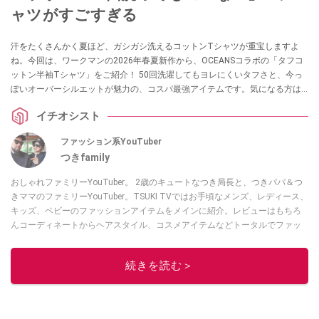
ャツがすごすぎる
汗をたくさんかく夏ほど、ガシガシ洗えるコットンTシャツが重宝しますよ
ね。今回は、ワークマンの2026年春夏新作から、OCEANSコラボの「タフコ
ットン半袖Tシャツ」をご紹介！ 50回洗濯してもヨレにくいタフさと、今っ
ぽいオーバーシルエットが魅力の、コスパ最強アイテムです。気になる方は
ぜひチェックしてみてください。
イチオシスト
ファッション系YouTuber
つきfamily
おしゃれファミリーYouTuber。 2歳のキュートなつき局長と、つきパパ＆つ
きママのファミリーYouTuber。TSUKI TVではお手頃なメンズ、レディース、
キッズ、ベビーのファッションアイテムをメインに紹介。レビューはもちろ
んコーディネートからヘアスタイル、コスメアイテムなどトータルでファッ
ションを楽しめます。
このイチオシストの他の記事を読む
続きを読む＞