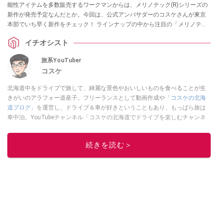
能性アイテムを多数販売するワークマンからは、メリノテック(R)シリーズの
新作が発売予定なんだとか。今回は、公式アンバサダーのコスケさんが東京
本部でいち早く新作をチェック！ ラインナップの中から注目の「メリノテッ
ク(R)クールアクティブインサレーションフーディ」を実際に試着したレビュ
イチオシスト
ーをお届けします。ぜひチェックしてみてください。
旅系YouTuber
コスケ
北海道中をドライブで旅して、綺麗な景色やおいしいものを食べることが生
きがいのアラフォー道産子。フリーランスとして動画作成や
「コスケの北海
道ブログ」
を運営し、ドライブ＆車が好きということもあり、もっぱら旅は
車中泊。YouTubeチャンネル「コスケの北海道でドライブを楽しむチャンネ
ル」では、北海道の情報や車中泊の様子、旅だけではなく車のレポートなど
も配信中。
続きを読む＞
このイチオシストの他の記事を読む