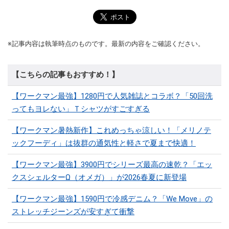
※記事内容は執筆時点のものです。最新の内容をご確認ください。
【こちらの記事もおすすめ！】
【ワークマン最強】1280円で人気雑誌とコラボ？「50回洗
ってもヨレない」Ｔシャツがすごすぎる
【ワークマン暑熱新作】これめっちゃ涼しい！「メリノテ
ックフーディ」は抜群の通気性と軽さで夏まで快適！
【ワークマン最強】3900円でシリーズ最高の速乾？「エッ
クスシェルターΩ（オメガ）」が2026春夏に新登場
【ワークマン最強】1590円で冷感デニム？「We Move」の
ストレッチジーンズが安すぎて衝撃