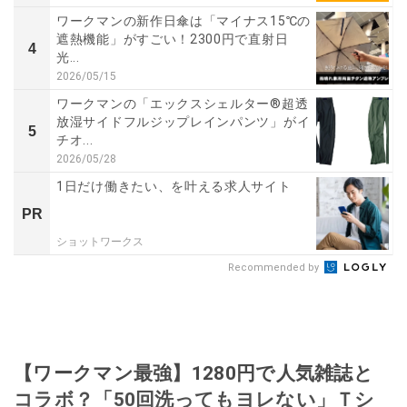
ワークマンの新作日傘は「マイナス15℃の
遮熱機能」がすごい！2300円で直射日
4
光...
2026/05/15
ワークマンの「エックスシェルター®超透
放湿サイドフルジップレインパンツ」がイ
5
チオ...
2026/05/28
1日だけ働きたい、を叶える求人サイト
PR
ショットワークス
Recommended by
【ワークマン最強】1280円で人気雑誌と
コラボ？「50回洗ってもヨレない」Ｔシ