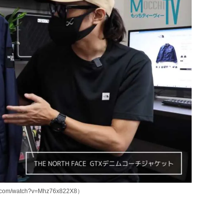
om/watch?v=Mhz76x822X8）