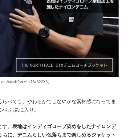
om/watch?v=Mhz76x822X8）
くらべても、やわらかでしなやかな素材感になってま
ペンもお気に入り。
です。
表地はインディゴロープ染めをしたナイロンデ
うちに、デニムらしい色落ちまで楽しめるジャケット