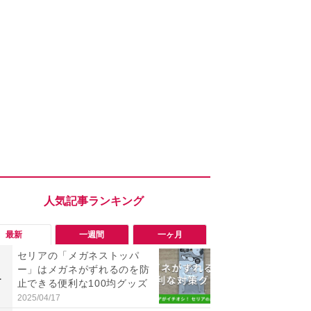
最新
一週間
一ヶ月
セリアの「メガネストッパ
「知らない
ー」はメガネがずれるのを防
い？怪しすぎ
1
1
止できる便利な100均グッズ
NEアカウン
トアウトす
2025/04/17
2026/08/03