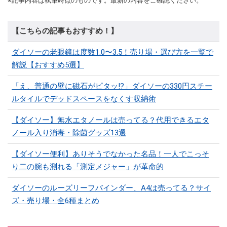
※記事内容は執筆時点のものです。最新の内容をご確認ください。
【こちらの記事もおすすめ！】
ダイソーの老眼鏡は度数1.0〜3.5！売り場・選び方を一覧で
解説【おすすめ5選】
「え、普通の壁に磁石がピタッ!?」ダイソーの330円スチー
ルタイルでデッドスペースをなくす収納術
【ダイソー】無水エタノールは売ってる？代用できるエタ
ノール入り消毒・除菌グッズ13選
【ダイソー便利】ありそうでなかった名品！一人でこっそ
り二の腕も測れる「測定メジャー」が革命的
ダイソーのルーズリーフバインダー、A4は売ってる？サイ
ズ・売り場・全6種まとめ