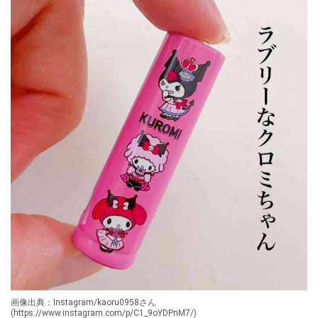
画像出典：Instagram/kaoru0958さん
(https://www.instagram.com/p/C1_9oYDPnM7/)