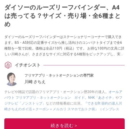
ダイソーのルーズリーフバインダー、A4
は売ってる？サイズ・売り場・全6種まと
め
ダイソーのルーズリーフバインダーはステーショナリーコーナーで購入でき
ます。B5・A5対応の定番サイズから推し活向けのコンパクトタイプまで全6
種類を一覧で比較。価格は全品110円（税込）です。 お得な100均の文具に詳
しい川崎さんが、さまざまなサイズに対応する6種類をピックアップし、実際
の使い勝手を紹介します。
イチオシスト
フリマアプリ・ネットオークションの専門家
川崎 さちえ
テレビや雑誌で話題のフリマアプリ・オークション歴20年の達人。
オールア
バウト フリマアプリ・ネットオークション ガイド
。
NHK「あさイチ」
や
フ
ジテレビ「ノンストップ」
などの情報番組に出演。
『できるfit 節約の達人川
崎さちえのポイ活＋クーポン＋メルカリ スマホでおトク術』（インプレス
刊）
、
『「ゆる副業」のはじめかた メルカリ スマホ1つでスキマ時間に効率
的に稼ぐ！』（翔泳社刊）
ほか著書多数。ブログは
「川崎さちえのごちゃま
続きを読む＞
ぜ日記」
。