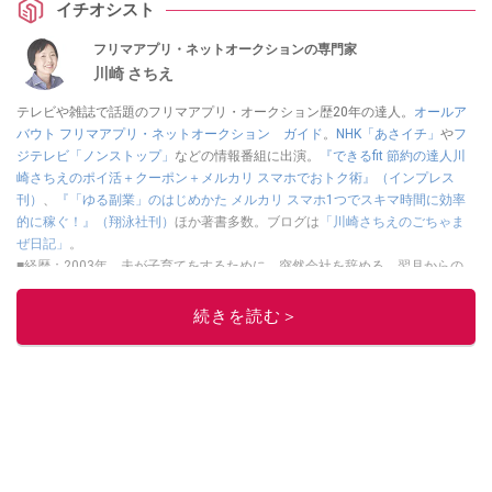
イチオシスト
フリマアプリ・ネットオークションの専門家
川崎 さちえ
テレビや雑誌で話題のフリマアプリ・オークション歴20年の達人。
オールア
バウト フリマアプリ・ネットオークション ガイド
。
NHK「あさイチ」
や
フ
ジテレビ「ノンストップ」
などの情報番組に出演。
『できるfit 節約の達人川
崎さちえのポイ活＋クーポン＋メルカリ スマホでおトク術』（インプレス
刊）
、
『「ゆる副業」のはじめかた メルカリ スマホ1つでスキマ時間に効率
的に稼ぐ！』（翔泳社刊）
ほか著書多数。ブログは
「川崎さちえのごちゃま
ぜ日記」
。
■経歴：2003年、夫が子育てをするために、突然会社を辞める。翌月からの
給料が０円になり、家にいながら、しかも空いた時間でできるオークション
に目をつける。しかし、取引の仕方がわからずに、まずは落札者として参
続きを読む＞
加。その後、出品者側にまわり、家の中の物を出品しまくる。出品する物が
ほぼなくなってからは、仕入れを経験。ネットオークションを生活の一部に
取り入れるべく、「ネットオークションやフリマアプリは生活のインフラに
なる」という考えを持つ。また消費税増税の社会においては、ネットオーク
ションやフリマアプリが家計の救世主になりえると考え、業者とは違う視点
でユーザーとして参加中。
このイチオシストの他の記事を読む