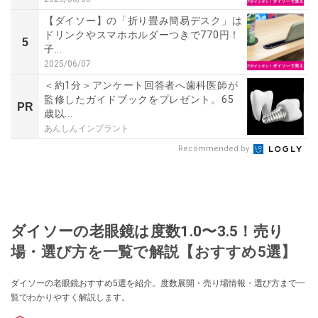
【ダイソー】の「折り畳み簡易デスク」は
ドリンクやスマホホルダーつきで770円！
5
子...
2025/06/07
＜約1分＞アンケート回答者へ歯科医師が
監修したガイドブックをプレゼント。65
PR
歳以...
あんしんインプラント
Recommended by
ダイソーの老眼鏡は度数1.0〜3.5！売り
場・選び方を一覧で解説【おすすめ5選】
ダイソーの老眼鏡おすすめ5選を紹介。度数展開・売り場情報・選び方まで一
覧でわかりやすく解説します。