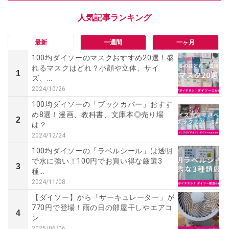
最新
一週間
一ヶ月
100均ダイソーのマスクおすすめ20選！盛
れるマスクはどれ？小顔や立体、サイ
1
ズ、...
2024/10/26
100均ダイソーの「ブックカバー」おすす
め8選！漫画、教科書、文庫本◎売り場
2
は？
2024/12/24
100均ダイソーの「ラベルシール」は透明
で水に強い！100円でお買い得な厳選3
3
種...
2024/11/08
【ダイソー】から「サーキュレーター」が
770円で登場！雨の日の部屋干しやエアコ
4
ン...
2025/06/06