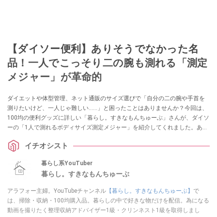
【ダイソー便利】ありそうでなかった名
品！一人でこっそり二の腕も測れる「測定
メジャー」が革命的
ダイエットや体型管理、ネット通販のサイズ選びで「自分の二の腕や手首を
測りたいけど、一人じゃ難しい……」と困ったことはありませんか？今回は、
100均の便利グッズに詳しい「暮らし。すきなもんちゅーぶ」さんが、ダイソ
ーの「1人で測れるボディサイズ測定メジャー」を紹介してくれました。あり
そうでなかった110円のアイデア名品は、採寸のイライラを解消してくれる一
イチオシスト
家に一台レベルの重宝アイテムです！
暮らし系YouTuber
暮らし。すきなもんちゅーぶ
アラフォー主婦。YouTubeチャンネル
【暮らし。すきなもんちゅーぶ】
で
は、掃除・収納・100均購入品。暮らしの中で好きな物だけを配信。為になる
動画を撮りたく整理収納アドバイザー1級・クリンネスト1級を取得しまし