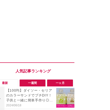
最新
一週間
一ヶ月
【100均】ダイソー・セリア
「会計時に
のカラーサンドでプチDIY！
たい」「お
1
1
子供と一緒に簡単手作り◎20
【セブン】お
25年商品情報
リンク1本が
2024/06/18
2026/08/08