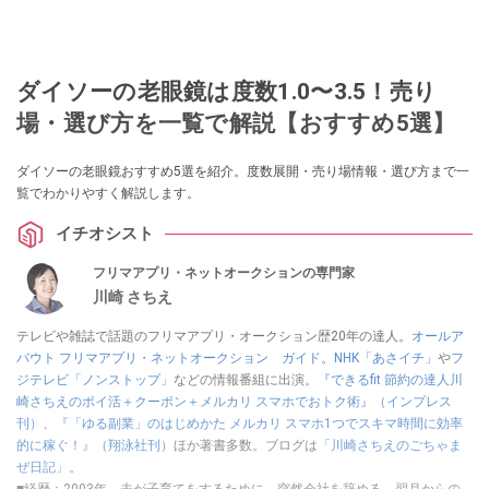
ダイソーの老眼鏡は度数1.0〜3.5！売り
場・選び方を一覧で解説【おすすめ5選】
ダイソーの老眼鏡おすすめ5選を紹介。度数展開・売り場情報・選び方まで一
覧でわかりやすく解説します。
イチオシスト
フリマアプリ・ネットオークションの専門家
川崎 さちえ
テレビや雑誌で話題のフリマアプリ・オークション歴20年の達人。
オールア
バウト フリマアプリ・ネットオークション ガイド
。
NHK「あさイチ」
や
フ
ジテレビ「ノンストップ」
などの情報番組に出演。
『できるfit 節約の達人川
崎さちえのポイ活＋クーポン＋メルカリ スマホでおトク術』（インプレス
刊）
、
『「ゆる副業」のはじめかた メルカリ スマホ1つでスキマ時間に効率
的に稼ぐ！』（翔泳社刊）
ほか著書多数。ブログは
「川崎さちえのごちゃま
ぜ日記」
。
■経歴：2003年、夫が子育てをするために、突然会社を辞める。翌月からの