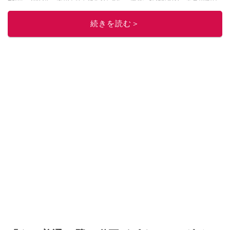
給料が０円になり、家にいながら、しかも空いた時間でできるオークション
に目をつける。しかし、取引の仕方がわからずに、まずは落札者として参
続きを読む＞
加。その後、出品者側にまわり、家の中の物を出品しまくる。出品する物が
ほぼなくなってからは、仕入れを経験。ネットオークションを生活の一部に
取り入れるべく、「ネットオークションやフリマアプリは生活のインフラに
なる」という考えを持つ。また消費税増税の社会においては、ネットオーク
ションやフリマアプリが家計の救世主になりえると考え、業者とは違う視点
でユーザーとして参加中。
このイチオシストの他の記事を読む