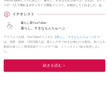
100均の便利グッズに詳しい「暮らし。すきなもんちゅーぶ」さんが、ダイソ
ーの「1人で測れるボディサイズ測定メジャー」を紹介してくれました。あり
そうでなかった110円のアイデア名品は、採寸のイライラを解消してくれる一
イチオシスト
家に一台レベルの重宝アイテムです！
暮らし系YouTuber
暮らし。すきなもんちゅーぶ
アラフォー主婦。YouTubeチャンネル
【暮らし。すきなもんちゅーぶ】
で
は、掃除・収納・100均購入品。暮らしの中で好きな物だけを配信。為になる
動画を撮りたく整理収納アドバイザー1級・クリンネスト1級を取得しまし
た。
このイチオシストの他の記事を読む
続きを読む＞