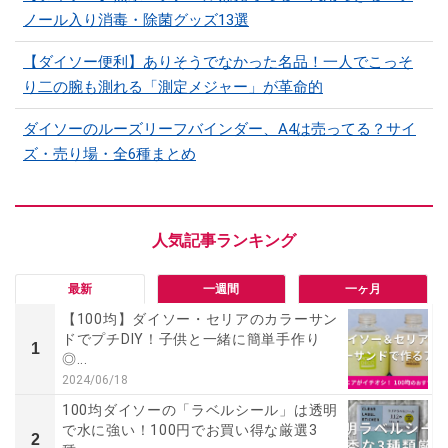
ノール入り消毒・除菌グッズ13選
【ダイソー便利】ありそうでなかった名品！一人でこっそ
り二の腕も測れる「測定メジャー」が革命的
ダイソーのルーズリーフバインダー、A4は売ってる？サイ
ズ・売り場・全6種まとめ
最新
一週間
一ヶ月
【100均】ダイソー・セリアのカラーサン
ドでプチDIY！子供と一緒に簡単手作り
1
◎...
2024/06/18
100均ダイソーの「ラベルシール」は透明
で水に強い！100円でお買い得な厳選3
2