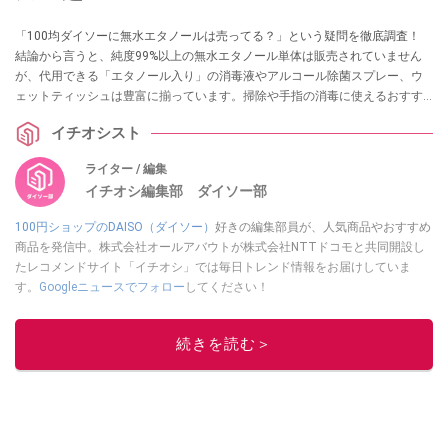
「100均ダイソーに無水エタノールは売ってる？」という疑問を徹底調査！
結論から言うと、純度99%以上の無水エタノール単体は販売されていません
が、代用できる「エタノール入り」の消毒液やアルコール除菌スプレー、ウ
ェットティッシュは豊富に揃っています。掃除や手指の消毒に使えるおすす
めグッズ13選を実際の売り場情報とともに紹介します。
イチオシスト
ライター / 編集
イチオシ編集部 ダイソー部
100円ショップのDAISO（ダイソー）
好きの編集部員が、人気商品やおすすめ
商品を発信中。株式会社オールアバウトが株式会社NTTドコモと共同開設し
たレコメンドサイト「イチオシ」では毎日トレンド情報をお届けしていま
す。
Googleニュースでフォロー
してください！
このイチオシストの他の記事を読む
続きを読む＞