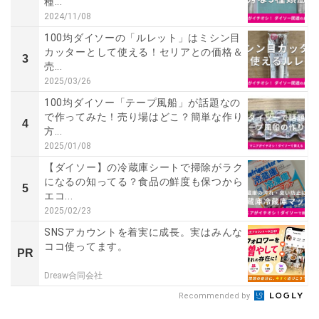
種...
2024/11/08
100均ダイソーの「ルレット」はミシン目
カッターとして使える！セリアとの価格＆
3
売...
2025/03/26
100均ダイソー「テープ風船」が話題なの
で作ってみた！売り場はどこ？簡単な作り
4
方...
2025/01/08
【ダイソー】の冷蔵庫シートで掃除がラク
になるの知ってる？食品の鮮度も保つから
5
エコ...
2025/02/23
SNSアカウントを着実に成長。実はみんな
ココ使ってます。
PR
Dreaw合同会社
Recommended by