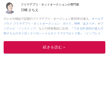
フリマアプリ・ネットオークションの専門家
川崎 さちえ
テレビや雑誌で話題のフリマアプリ・オークション歴20年の達人。
オールア
バウト フリマアプリ・ネットオークション ガイド
。
NHK「あさイチ」
や
フ
ジテレビ「ノンストップ」
などの情報番組に出演。
『できるfit 節約の達人川
崎さちえのポイ活＋クーポン＋メルカリ スマホでおトク術』（インプレス
刊）
、
『「ゆる副業」のはじめかた メルカリ スマホ1つでスキマ時間に効率
的に稼ぐ！』（翔泳社刊）
ほか著書多数。ブログは
「川崎さちえのごちゃま
続きを読む＞
ぜ日記」
。
■経歴：2003年、夫が子育てをするために、突然会社を辞める。翌月からの
給料が０円になり、家にいながら、しかも空いた時間でできるオークション
に目をつける。しかし、取引の仕方がわからずに、まずは落札者として参
加。その後、出品者側にまわり、家の中の物を出品しまくる。出品する物が
ほぼなくなってからは、仕入れを経験。ネットオークションを生活の一部に
取り入れるべく、「ネットオークションやフリマアプリは生活のインフラに
なる」という考えを持つ。また消費税増税の社会においては、ネットオーク
ションやフリマアプリが家計の救世主になりえると考え、業者とは違う視点
でユーザーとして参加中。
このイチオシストの他の記事を読む