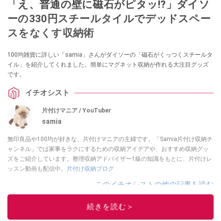
「え、普通の壁に磁石がピタッ!?」ダイソ
ーの330円スチールタイルでデッドスペー
スをなくす収納術
100均雑貨に詳しい「samia」さんがダイソーの「磁石がくっつくスチールタ
イル」を紹介してくれました。簡単にマグネット収納が作れる大注目グッズ
です。
イチオシスト
片付けマニア / YouTuber
samia
無印良品や100均が好きな、片付けマニアの主婦です。「Samia片付け収納チ
ャンネル」では家事をラクにするための収納アイデアや、おすすめ収納グッ
ズをご紹介しています。整理収納アドバイザー1級の知識をもとに、片付けレ
ッスン動画も配信中。
片付け収納ブログ
このイチオシストの他の記事を読む
続きを読む＞