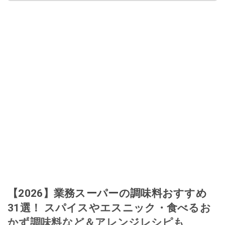
給料が０円になり、家にいながら、しかも空いた時間でできるオークション
に目をつける。しかし、取引の仕方がわからずに、まずは落札者として参
加。その後、出品者側にまわり、家の中の物を出品しまくる。出品する物が
ほぼなくなってからは、仕入れを経験。ネットオークションを生活の一部に
取り入れるべく、「ネットオークションやフリマアプリは生活のインフラに
なる」という考えを持つ。また消費税増税の社会においては、ネットオーク
ションやフリマアプリが家計の救世主になりえると考え、業者とは違う視点
でユーザーとして参加中。
このイチオシストの他の記事を読む
【2026】業務スーパーの調味料おすすめ
31選！ スパイスやエスニック・食べるお
かず調味料など＆アレンジレシピも