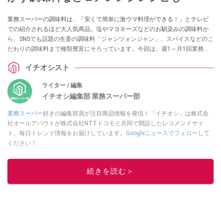
業務スーパーの調味料は、「安くて簡単に激ウマ料理ができる！」とテレビ
での紹介されるほど大人気商品。塩やマヨネーズなどのお馴染みの調味料か
ら、SNSでも話題の生姜の調味料「ジャンツォンジャン」、スパイスなどのこ
だわりの調味料まで種類豊富にそろっています。今回は、週1～月1回業務ス
ーパーに通うイチオシストが実食したおすすめの調味料について、気になる
イチオシスト
味や値段・コスパ、簡単アレンジレシピをまとめました。
ライター / 編集
イチオシ編集部 業務スーパー部
業務スーパー
好きの編集部員が注目商品情報を発信！「イチオシ」は株式会
社オールアバウトが株式会社NTTドコモと共同で開設したレコメンドサイ
ト。毎日トレンド情報をお届けしています。
Googleニュースでフォロー
して
ください！
このイチオシストの他の記事を読む
続きを読む＞