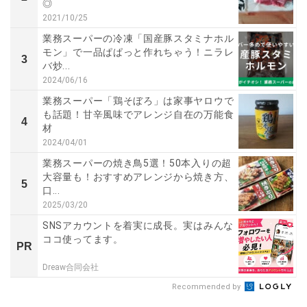
◎
2021/10/25
業務スーパーの冷凍「国産豚スタミナホル
モン」で一品ぱぱっと作れちゃう！ニラレ
3
バ炒...
2024/06/16
業務スーパー「鶏そぼろ」は家事ヤロウで
も話題！甘辛風味でアレンジ自在の万能食
4
材
2024/04/01
業務スーパーの焼き鳥5選！50本入りの超
大容量も！おすすめアレンジから焼き方、
5
口...
2025/03/20
SNSアカウントを着実に成長。実はみんな
ココ使ってます。
PR
Dreaw合同会社
Recommended by