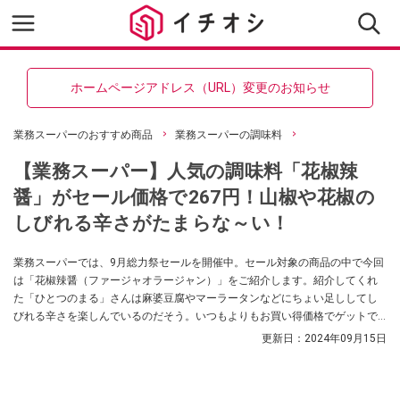
ホームページアドレス（URL）変更のお知らせ
業務スーパーのおすすめ商品
業務スーパーの調味料
【業務スーパー】人気の調味料「花椒辣
醤」がセール価格で267円！山椒や花椒の
しびれる辛さがたまらな～い！
業務スーパーでは、9月総力祭セールを開催中。セール対象の商品の中で今回
は「花椒辣醤（ファージャオラージャン）」をご紹介します。紹介してくれ
た「ひとつのまる」さんは麻婆豆腐やマーラータンなどにちょい足ししてし
びれる辛さを楽しんでいるのだそう。いつもよりもお買い得価格でゲットで
きますので、辛い物がお好きな方はぜひ参考にしてみてくださいね。
更新日：
2024年09月15日