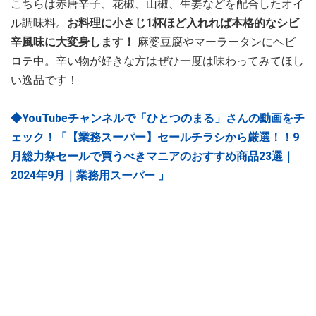
こちらは赤唐辛子、花椒、山椒、生姜などを配合したオイ
ル調味料。
お料理に小さじ1杯ほど入れれば本格的なシビ
辛風味に大変身します！
麻婆豆腐やマーラータンにヘビ
ロテ中。辛い物が好きな方はぜひ一度は味わってみてほし
い逸品です！
◆YouTubeチャンネルで「ひとつのまる」さんの動画をチ
ェック！「【業務スーパー】セールチラシから厳選！！9
月総力祭セールで買うべきマニアのおすすめ商品23選｜
2024年9月｜業務用スーパー 」