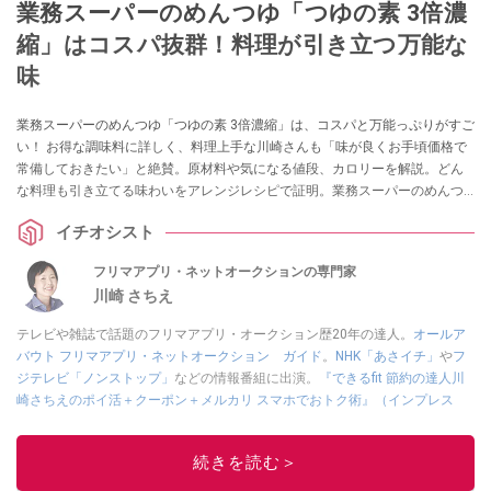
業務スーパーのめんつゆ「つゆの素 3倍濃
縮」はコスパ抜群！料理が引き立つ万能な
味
業務スーパーのめんつゆ「つゆの素 3倍濃縮」は、コスパと万能っぷりがすご
い！ お得な調味料に詳しく、料理上手な川崎さんも「味が良くお手頃価格で
常備しておきたい」と絶賛。原材料や気になる値段、カロリーを解説。どん
な料理も引き立てる味わいをアレンジレシピで証明。業務スーパーのめんつ
ゆの種類の中からおすすめ4選も紹介します。
イチオシスト
フリマアプリ・ネットオークションの専門家
川崎 さちえ
テレビや雑誌で話題のフリマアプリ・オークション歴20年の達人。
オールア
バウト フリマアプリ・ネットオークション ガイド
。
NHK「あさイチ」
や
フ
ジテレビ「ノンストップ」
などの情報番組に出演。
『できるfit 節約の達人川
崎さちえのポイ活＋クーポン＋メルカリ スマホでおトク術』（インプレス
刊）
、
『「ゆる副業」のはじめかた メルカリ スマホ1つでスキマ時間に効率
的に稼ぐ！』（翔泳社刊）
ほか著書多数。ブログは
「川崎さちえのごちゃま
続きを読む＞
ぜ日記」
。
■経歴：2003年、夫が子育てをするために、突然会社を辞める。翌月からの