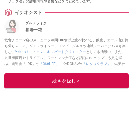
「サラダ油」の詳細情報や価格などをまとめています。
イチオシスト
グルメライター
相場一花
飲食チェーン店のメニューを年間100食以上食べ比べる、飲食チェーン店お持
ち帰りマニア。グルメライター。コンビニグルメや地域スーパーグルメも楽
しむ。
Yahoo！ニュースエキスパートクリエイター
としても活動中。また、
久世福商店やトライアル、ワークマン女子など話題のショップにも足を運
ぶ。晋遊舎「LDK」や
「360LiFE」
、KADOKAWA
「レタスクラブ」
、集英社
「週刊プレイボーイ」、宝島社「おいしい！ シャトレーゼBOOK」などでグ
ルメライター、食の専門家として出演実績あり。
続きを読む＞
このイチオシストの他の記事を読む