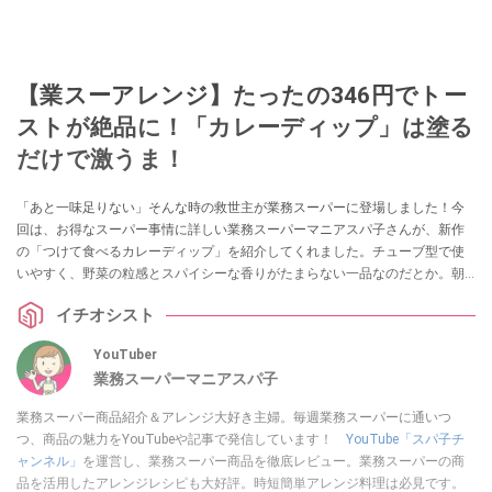
【業スーアレンジ】たったの346円でトー
ストが絶品に！「カレーディップ」は塗る
だけで激うま！
「あと一味足りない」そんな時の救世主が業務スーパーに登場しました！今
回は、お得なスーパー事情に詳しい業務スーパーマニアスパ子さんが、新作
の「つけて食べるカレーディップ」を紹介してくれました。チューブ型で使
いやすく、野菜の粒感とスパイシーな香りがたまらない一品なのだとか。朝
食のトーストから、夕食のメイン料理のアレンジまで幅広く使える、万能ソ
イチオシスト
ースの魅力を詳しくお届けします！
YouTuber
業務スーパーマニアスパ子
業務スーパー商品紹介＆アレンジ大好き主婦。毎週業務スーパーに通いつ
つ、商品の魅力をYouTubeや記事で発信しています！
YouTube「スパ子チ
ャンネル」
を運営し、業務スーパー商品を徹底レビュー。業務スーパーの商
品を活用したアレンジレシピも大好評。時短簡単アレンジ料理は必見です。