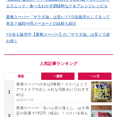
エスニック・食べるおかず調味料など＆アレンジレシピも
業務スーパー「サラダ油」は安い？1斗缶販売もしてるって
本当？値段や同メーカーとの比較も紹介
1斗缶も販売中【業務スーパー】の「サラダ油」は安くて超
お得！
最新
一週間
一ヶ月
業務スーパーの氷は3種類！コスパよくて
アウトドアやおしゃれな宅飲みに◎おすす
1
めは...
2025/01/25
業務スーパー「生ハム切り落とし」は大満
足の容量で192円（税込）！コスパ＆味も
2