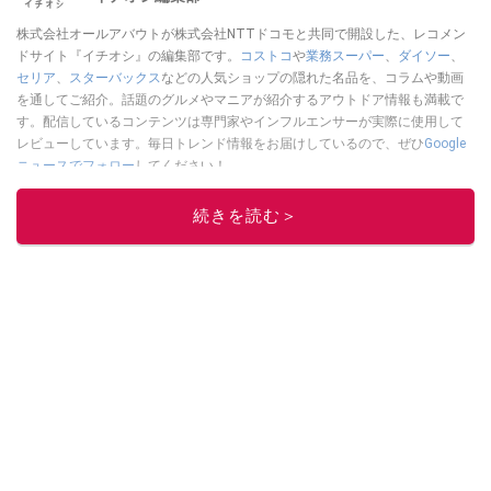
株式会社オールアバウトが株式会社NTTドコモと共同で開設した、レコメン
ドサイト『イチオシ』の編集部です。
コストコ
や
業務スーパー
、
ダイソー
、
セリア
、
スターバックス
などの人気ショップの隠れた名品を、コラムや動画
を通してご紹介。話題のグルメやマニアが紹介するアウトドア情報も満載で
す。配信しているコンテンツは専門家やインフルエンサーが実際に使用して
レビューしています。毎日トレンド情報をお届けしているので、ぜひ
Google
ニュースでフォロー
してください！
このイチオシストの他の記事を読む
続きを読む＞