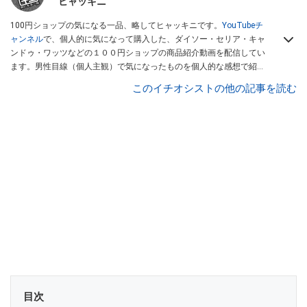
ヒャッキニ
100円ショップの気になる一品、略してヒャッキニです。
YouTubeチ
ャンネル
で、個人的に気になって購入した、ダイソー・セリア・キャ
ンドゥ・ワッツなどの１００円ショップの商品紹介動画を配信してい
ます。男性目線（個人主観）で気になったものを個人的な感想で紹介
しています。Twitterは
こちら
から！
このイチオシストの他の記事を読む
目次