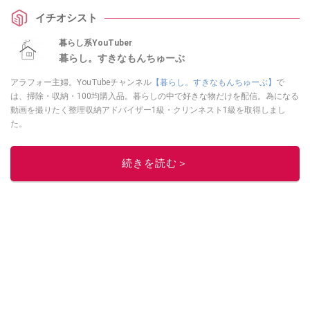
そうでなかった110円のアイデア名品は、採寸のイライラを解消してくれる一
イチオシスト
家に一台レベルの重宝アイテムです！
暮らし系YouTuber
暮らし。すきなもんちゅーぶ
アラフォー主婦。YouTubeチャンネル
【暮らし。すきなもんちゅーぶ】
で
は、掃除・収納・100均購入品。暮らしの中で好きな物だけを配信。為になる
動画を撮りたく整理収納アドバイザー1級・クリンネスト1級を取得しまし
た。
このイチオシストの他の記事を読む
続きを読む＞