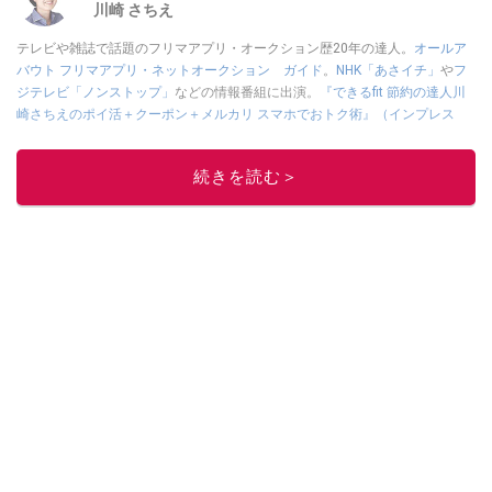
川崎 さちえ
テレビや雑誌で話題のフリマアプリ・オークション歴20年の達人。
オールア
バウト フリマアプリ・ネットオークション ガイド
。
NHK「あさイチ」
や
フ
ジテレビ「ノンストップ」
などの情報番組に出演。
『できるfit 節約の達人川
崎さちえのポイ活＋クーポン＋メルカリ スマホでおトク術』（インプレス
刊）
、
『「ゆる副業」のはじめかた メルカリ スマホ1つでスキマ時間に効率
的に稼ぐ！』（翔泳社刊）
ほか著書多数。ブログは
「川崎さちえのごちゃま
続きを読む＞
ぜ日記」
。
■経歴：2003年、夫が子育てをするために、突然会社を辞める。翌月からの
給料が０円になり、家にいながら、しかも空いた時間でできるオークション
に目をつける。しかし、取引の仕方がわからずに、まずは落札者として参
加。その後、出品者側にまわり、家の中の物を出品しまくる。出品する物が
ほぼなくなってからは、仕入れを経験。ネットオークションを生活の一部に
取り入れるべく、「ネットオークションやフリマアプリは生活のインフラに
なる」という考えを持つ。また消費税増税の社会においては、ネットオーク
ションやフリマアプリが家計の救世主になりえると考え、業者とは違う視点
でユーザーとして参加中。
このイチオシストの他の記事を読む