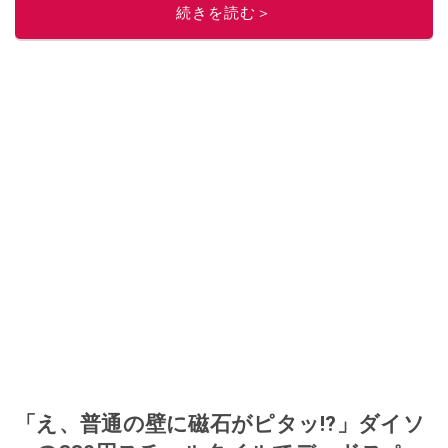
に目をつける。しかし、取引の仕方がわからずに、まずは落札者として参
続きを読む＞
加。その後、出品者側にまわり、家の中の物を出品しまくる。出品する物が
ほぼなくなってからは、仕入れを経験。ネットオークションを生活の一部に
取り入れるべく、「ネットオークションやフリマアプリは生活のインフラに
なる」という考えを持つ。また消費税増税の社会においては、ネットオーク
ションやフリマアプリが家計の救世主になりえると考え、業者とは違う視点
でユーザーとして参加中。
このイチオシストの他の記事を読む
「え、普通の壁に磁石がピタッ!?」ダイソ