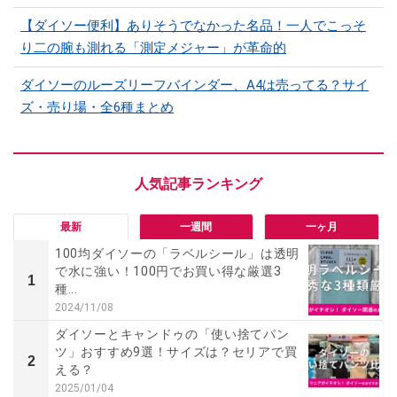
【ダイソー便利】ありそうでなかった名品！一人でこっそ
り二の腕も測れる「測定メジャー」が革命的
ダイソーのルーズリーフバインダー、A4は売ってる？サイ
ズ・売り場・全6種まとめ
最新
一週間
一ヶ月
100均ダイソーの「ラベルシール」は透明
で水に強い！100円でお買い得な厳選3
1
種...
2024/11/08
ダイソーとキャンドゥの「使い捨てパン
ツ」おすすめ9選！サイズは？セリアで買
2
える？
2025/01/04