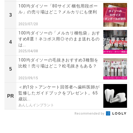
100均ダイソー「80サイズ 梱包用段ボー
ル」の売り場はどこ？メルカリにも便利
3
2023/07/20
100均ダイソーの「メルカリ梱包袋」おす
すめ8選！ネコポス用◎そのまま送れるの
4
は...
2025/04/08
100均ダイソーの毛抜きおすすめ3種類を
比較！売り場はどこ？松毛抜きもある？
5
2023/09/15
＜約1分＞アンケート回答者へ歯科医師が
監修したガイドブックをプレゼント。65
PR
歳以...
あんしんインプラント
Recommended by