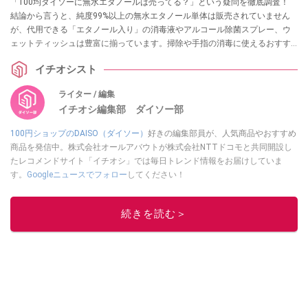
「100均ダイソーに無水エタノールは売ってる？」という疑問を徹底調査！
結論から言うと、純度99%以上の無水エタノール単体は販売されていません
が、代用できる「エタノール入り」の消毒液やアルコール除菌スプレー、ウ
ェットティッシュは豊富に揃っています。掃除や手指の消毒に使えるおすす
めグッズ13選を実際の売り場情報とともに紹介します。
イチオシスト
ライター / 編集
イチオシ編集部 ダイソー部
100円ショップのDAISO（ダイソー）
好きの編集部員が、人気商品やおすすめ
商品を発信中。株式会社オールアバウトが株式会社NTTドコモと共同開設し
たレコメンドサイト「イチオシ」では毎日トレンド情報をお届けしていま
す。
Googleニュースでフォロー
してください！
このイチオシストの他の記事を読む
続きを読む＞