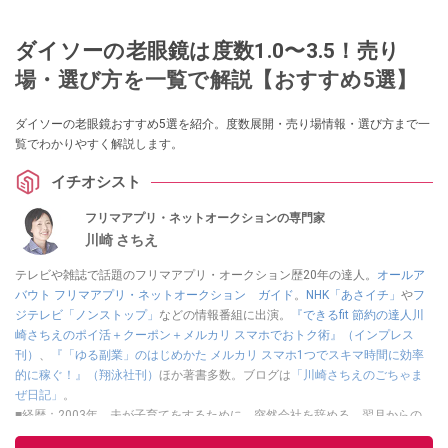
ダイソーの老眼鏡は度数1.0〜3.5！売り
場・選び方を一覧で解説【おすすめ5選】
ダイソーの老眼鏡おすすめ5選を紹介。度数展開・売り場情報・選び方まで一
覧でわかりやすく解説します。
イチオシスト
フリマアプリ・ネットオークションの専門家
川崎 さちえ
テレビや雑誌で話題のフリマアプリ・オークション歴20年の達人。
オールア
バウト フリマアプリ・ネットオークション ガイド
。
NHK「あさイチ」
や
フ
ジテレビ「ノンストップ」
などの情報番組に出演。
『できるfit 節約の達人川
崎さちえのポイ活＋クーポン＋メルカリ スマホでおトク術』（インプレス
刊）
、
『「ゆる副業」のはじめかた メルカリ スマホ1つでスキマ時間に効率
的に稼ぐ！』（翔泳社刊）
ほか著書多数。ブログは
「川崎さちえのごちゃま
ぜ日記」
。
■経歴：2003年、夫が子育てをするために、突然会社を辞める。翌月からの
給料が０円になり、家にいながら、しかも空いた時間でできるオークション