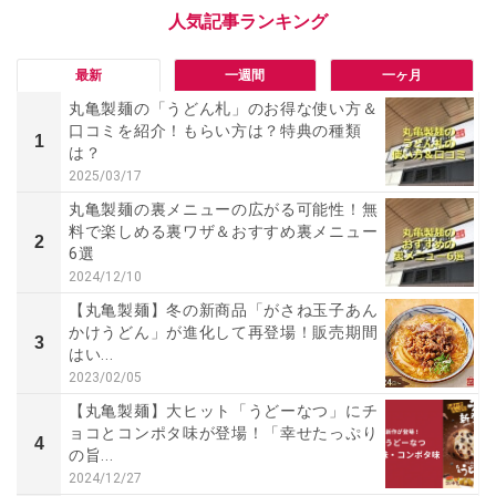
最新
一週間
一ヶ月
丸亀製麺の「うどん札」のお得な使い方＆
口コミを紹介！もらい方は？特典の種類
1
は？
2025/03/17
丸亀製麺の裏メニューの広がる可能性！無
料で楽しめる裏ワザ＆おすすめ裏メニュー
2
6選
2024/12/10
【丸亀製麺】冬の新商品「がさね玉子あん
かけうどん」が進化して再登場！販売期間
3
はい...
2023/02/05
【丸亀製麺】大ヒット「うどーなつ」にチ
ョコとコンポタ味が登場！「幸せたっぷり
4
の旨...
2024/12/27