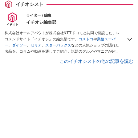
イチオシスト
ライター / 編集
イチオシ編集部
株式会社オールアバウトが株式会社NTTドコモと共同で開設した、レ
コメンドサイト『イチオシ』の編集部です。
コストコ
や
業務スーパ
ー
、
ダイソー
、
セリア
、
スターバックス
などの人気ショップの隠れた
名品を、コラムや動画を通してご紹介。話題のグルメやマニアが紹介
するアウトドア情報も満載です。配信しているコンテンツは専門家や
このイチオシストの他の記事を読む
インフルエンサーが実際に使用してレビューしています。毎日トレン
ド情報をお届けしているので、ぜひ
Googleニュースでフォロー
してく
ださい！