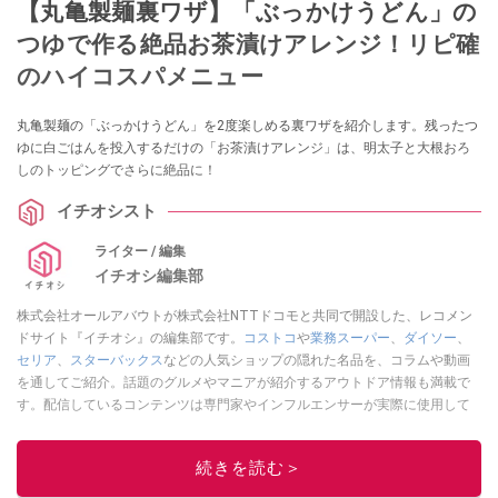
【丸亀製麺裏ワザ】「ぶっかけうどん」の
つゆで作る絶品お茶漬けアレンジ！リピ確
のハイコスパメニュー
丸亀製麺の「ぶっかけうどん」を2度楽しめる裏ワザを紹介します。残ったつ
ゆに白ごはんを投入するだけの「お茶漬けアレンジ」は、明太子と大根おろ
しのトッピングでさらに絶品に！
イチオシスト
ライター / 編集
イチオシ編集部
株式会社オールアバウトが株式会社NTTドコモと共同で開設した、レコメン
ドサイト『イチオシ』の編集部です。
コストコ
や
業務スーパー
、
ダイソー
、
セリア
、
スターバックス
などの人気ショップの隠れた名品を、コラムや動画
を通してご紹介。話題のグルメやマニアが紹介するアウトドア情報も満載で
す。配信しているコンテンツは専門家やインフルエンサーが実際に使用して
レビューしています。毎日トレンド情報をお届けしているので、ぜひ
Google
ニュースでフォロー
してください！
続きを読む＞
このイチオシストの他の記事を読む