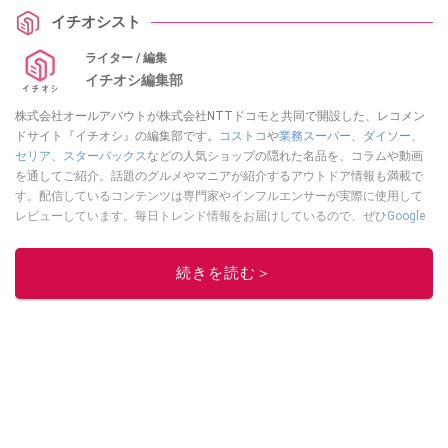
イチオシスト
ライター / 編集
イチオシ編集部
株式会社オールアバウトが株式会社NTTドコモと共同で開設した、レコメン
ドサイト『イチオシ』の編集部です。
コストコ
や
業務スーパー
、
ダイソー
、
セリア
、
スターバックス
などの人気ショップの隠れた名品を、コラムや動画
を通してご紹介。話題のグルメやマニアが紹介するアウトドア情報も満載で
す。配信しているコンテンツは専門家やインフルエンサーが実際に使用して
レビューしています。毎日トレンド情報をお届けしているので、ぜひ
Google
ニュースでフォロー
してください！
このイチオシストの他の記事を読む
続きを読む＞