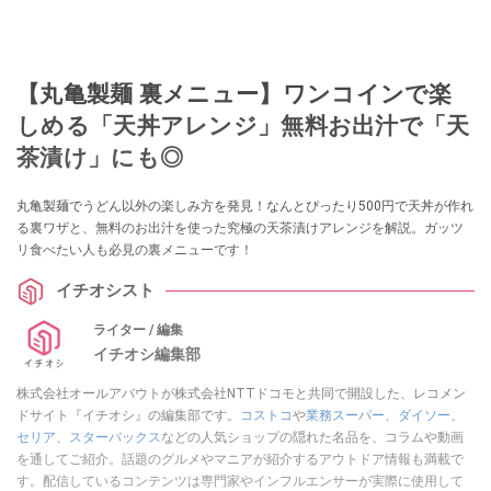
【丸亀製麺 裏メニュー】ワンコインで楽
しめる「天丼アレンジ」無料お出汁で「天
茶漬け」にも◎
丸亀製麺でうどん以外の楽しみ方を発見！なんとぴったり500円で天丼が作れ
る裏ワザと、無料のお出汁を使った究極の天茶漬けアレンジを解説。ガッツ
リ食べたい人も必見の裏メニューです！
イチオシスト
ライター / 編集
イチオシ編集部
株式会社オールアバウトが株式会社NTTドコモと共同で開設した、レコメン
ドサイト『イチオシ』の編集部です。
コストコ
や
業務スーパー
、
ダイソー
、
セリア
、
スターバックス
などの人気ショップの隠れた名品を、コラムや動画
を通してご紹介。話題のグルメやマニアが紹介するアウトドア情報も満載で
す。配信しているコンテンツは専門家やインフルエンサーが実際に使用して