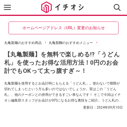
ホームページアドレス（URL）変更のお知らせ
丸亀製麺のおすすめ商品
丸亀製麵のおすすめメニュー
【丸亀製麺】を無料で楽しめる!?「うどん
札」を使ったお得な活用方法！0円のお会
計でもOKって太っ腹すぎ～！
丸亀製麺を使用するとお会計時にもらえる「うどん札」。使わないで期限が
切れてしまったという方も多いのではないでしょうか。実はこの「うどん
札」、他のクーポンとの併用ができるすごい券なんです！ そこで今回はイチ
オシ編集部スタッフがお会計が0円になるお得な裏技をご紹介。うどん札の活
用方法やお得な食べ方をを知りたいという方はぜひ参考にしてみてください
更新日：
2024年09月10日
ね。