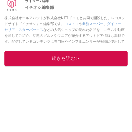
ライター / 編集
イチオシ編集部
株式会社オールアバウトが株式会社NTTドコモと共同で開設した、レコメン
ドサイト『イチオシ』の編集部です。
コストコ
や
業務スーパー
、
ダイソー
、
セリア
、
スターバックス
などの人気ショップの隠れた名品を、コラムや動画
を通してご紹介。話題のグルメやマニアが紹介するアウトドア情報も満載で
す。配信しているコンテンツは専門家やインフルエンサーが実際に使用して
レビューしています。毎日トレンド情報をお届けしているので、ぜひ
Google
ニュースでフォロー
してください！
続きを読む＞
このイチオシストの他の記事を読む