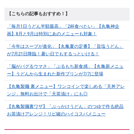
【こちらの記事もおすすめ！】
「毎月1日うどん半額最高」「2杯食べたい」【丸亀神企
画】8月と9月は特別にあのメニューも対象！
「今年はスープが進化」【丸亀夏の定番】「旨塩うどん」
が7月21日降臨！暑い日でもするっといける！
「脳がバグるウマさ」「ぷるもち新食感」【丸亀新メニュ
ー】うどんから生まれた新作プリンが7/7に登場
【丸亀製麺 裏メニュー】ワンコインで楽しめる「天丼アレ
ンジ」無料お出汁で「天茶漬け」にも◎
【丸亀製麺裏ワザ】「ぶっかけうどん」のつゆで作る絶品
お茶漬けアレンジ！リピ確のハイコスパメニュー