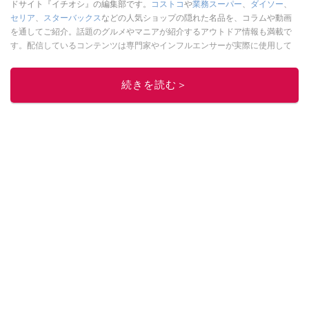
ドサイト『イチオシ』の編集部です。
コストコ
や
業務スーパー
、
ダイソー
、
セリア
、
スターバックス
などの人気ショップの隠れた名品を、コラムや動画
を通してご紹介。話題のグルメやマニアが紹介するアウトドア情報も満載で
す。配信しているコンテンツは専門家やインフルエンサーが実際に使用して
レビューしています。毎日トレンド情報をお届けしているので、ぜひ
Google
ニュースでフォロー
してください！
続きを読む＞
このイチオシストの他の記事を読む