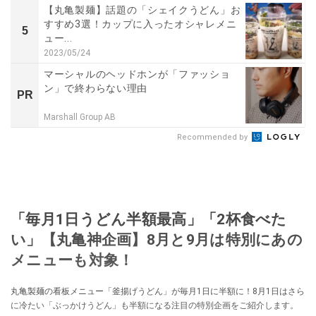
【丸亀製麺】話題の「シェイクうどん」お
すすめ3選！カップに入ったオシャレメニ
5
ュー...
2023/05/24
マーシャルのヘッドホンが「ファッショ
ン」で終わらない理由
PR
Marshall Group AB
Recommended by
「毎月1日うどん半額最高」「2杯食べた
い」【丸亀神企画】8月と9月は特別にあの
メニューも対象！
丸亀製麺の看板メニュー「釜揚げうどん」が毎月1日に半額に！8月1日はさら
に冷たい「ぶっかけうどん」も半額になる注目の特別企画をご紹介します。