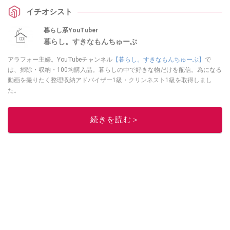
そうでなかった110円のアイデア名品は、採寸のイライラを解消してくれる一
イチオシスト
家に一台レベルの重宝アイテムです！
暮らし系YouTuber
暮らし。すきなもんちゅーぶ
アラフォー主婦。YouTubeチャンネル
【暮らし。すきなもんちゅーぶ】
で
は、掃除・収納・100均購入品。暮らしの中で好きな物だけを配信。為になる
動画を撮りたく整理収納アドバイザー1級・クリンネスト1級を取得しまし
た。
このイチオシストの他の記事を読む
続きを読む＞