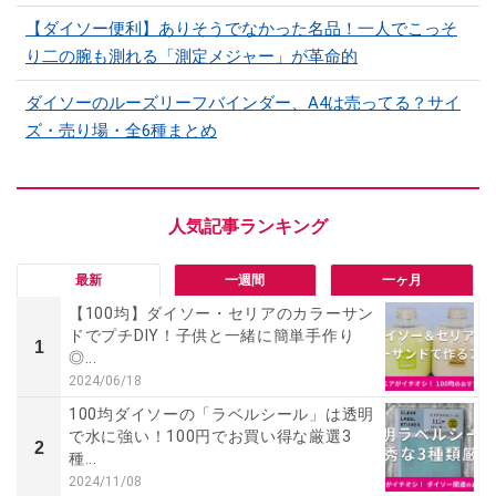
【ダイソー便利】ありそうでなかった名品！一人でこっそ
り二の腕も測れる「測定メジャー」が革命的
ダイソーのルーズリーフバインダー、A4は売ってる？サイ
ズ・売り場・全6種まとめ
最新
一週間
一ヶ月
【100均】ダイソー・セリアのカラーサン
ドでプチDIY！子供と一緒に簡単手作り
1
◎...
2024/06/18
100均ダイソーの「ラベルシール」は透明
で水に強い！100円でお買い得な厳選3
2
種...
2024/11/08