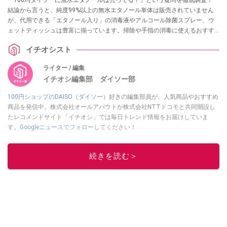
「100均ダイソーに無水エタノールは売ってる？」という疑問を徹底調査！
結論から言うと、純度99%以上の無水エタノール単体は販売されていません
が、代用できる「エタノール入り」の消毒液やアルコール除菌スプレー、ウ
ェットティッシュは豊富に揃っています。掃除や手指の消毒に使えるおすす
めグッズ13選を実際の売り場情報とともに紹介します。
イチオシスト
ライター / 編集
イチオシ編集部 ダイソー部
100円ショップのDAISO（ダイソー）
好きの編集部員が、人気商品やおすすめ
商品を発信中。株式会社オールアバウトが株式会社NTTドコモと共同開設し
たレコメンドサイト「イチオシ」では毎日トレンド情報をお届けしていま
す。
Googleニュースでフォロー
してください！
このイチオシストの他の記事を読む
続きを読む＞