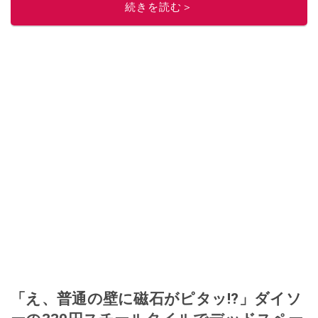
に目をつける。しかし、取引の仕方がわからずに、まずは落札者として参
続きを読む＞
加。その後、出品者側にまわり、家の中の物を出品しまくる。出品する物が
ほぼなくなってからは、仕入れを経験。ネットオークションを生活の一部に
取り入れるべく、「ネットオークションやフリマアプリは生活のインフラに
なる」という考えを持つ。また消費税増税の社会においては、ネットオーク
ションやフリマアプリが家計の救世主になりえると考え、業者とは違う視点
でユーザーとして参加中。
このイチオシストの他の記事を読む
「え、普通の壁に磁石がピタッ!?」ダイソ