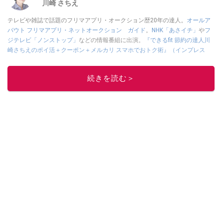
川崎 さちえ
テレビや雑誌で話題のフリマアプリ・オークション歴20年の達人。
オールア
バウト フリマアプリ・ネットオークション ガイド
。
NHK「あさイチ」
や
フ
ジテレビ「ノンストップ」
などの情報番組に出演。
『できるfit 節約の達人川
崎さちえのポイ活＋クーポン＋メルカリ スマホでおトク術』（インプレス
刊）
、
『「ゆる副業」のはじめかた メルカリ スマホ1つでスキマ時間に効率
的に稼ぐ！』（翔泳社刊）
ほか著書多数。ブログは
「川崎さちえのごちゃま
続きを読む＞
ぜ日記」
。
■経歴：2003年、夫が子育てをするために、突然会社を辞める。翌月からの
給料が０円になり、家にいながら、しかも空いた時間でできるオークション
に目をつける。しかし、取引の仕方がわからずに、まずは落札者として参
加。その後、出品者側にまわり、家の中の物を出品しまくる。出品する物が
ほぼなくなってからは、仕入れを経験。ネットオークションを生活の一部に
取り入れるべく、「ネットオークションやフリマアプリは生活のインフラに
なる」という考えを持つ。また消費税増税の社会においては、ネットオーク
ションやフリマアプリが家計の救世主になりえると考え、業者とは違う視点
でユーザーとして参加中。
このイチオシストの他の記事を読む