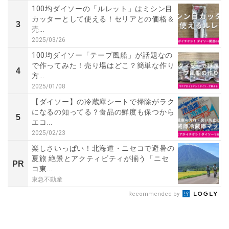
100均ダイソーの「ルレット」はミシン目
カッターとして使える！セリアとの価格＆
3
売...
2025/03/26
100均ダイソー「テープ風船」が話題なの
で作ってみた！売り場はどこ？簡単な作り
4
方...
2025/01/08
【ダイソー】の冷蔵庫シートで掃除がラク
になるの知ってる？食品の鮮度も保つから
5
エコ...
2025/02/23
楽しさいっぱい！北海道・ニセコで避暑の
夏旅 絶景とアクティビティが揃う「ニセ
PR
コ東...
東急不動産
Recommended by