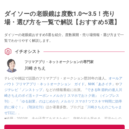
ダイソーの老眼鏡は度数1.0〜3.5！売り
場・選び方を一覧で解説【おすすめ5選】
ダイソーの老眼鏡おすすめ5選を紹介。度数展開・売り場情報・選び方まで一
覧でわかりやすく解説します。
イチオシスト
フリマアプリ・ネットオークションの専門家
川崎 さちえ
テレビや雑誌で話題のフリマアプリ・オークション歴20年の達人。
オールア
バウト フリマアプリ・ネットオークション ガイド
。
NHK「あさイチ」
や
フ
ジテレビ「ノンストップ」
などの情報番組に出演。
『できるfit 節約の達人川
崎さちえのポイ活＋クーポン＋メルカリ スマホでおトク術』（インプレス
刊）
、
『「ゆる副業」のはじめかた メルカリ スマホ1つでスキマ時間に効率
的に稼ぐ！』（翔泳社刊）
ほか著書多数。ブログは
「川崎さちえのごちゃま
ぜ日記」
。
■経歴：2003年、夫が子育てをするために、突然会社を辞める。翌月からの
給料が０円になり、家にいながら、しかも空いた時間でできるオークション