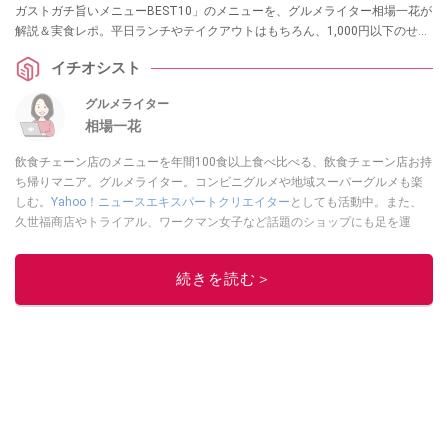
ガストガチ旨いメニューBEST10」のメニューを、グルメライター相場一花が
解説＆実食レポ。平日ランチやテイクアウトはもちろん、1,000円以下のせん
べろ飲みや裏技アレンジまで網羅。コスパ最強の組み合わせや、失敗しない
イチオシスト
注文方法を徹底ガイドします。
グルメライター
相場一花
飲食チェーン店のメニューを年間100食以上食べ比べる、飲食チェーン店お持
ち帰りマニア。グルメライター。コンビニグルメや地域スーパーグルメも楽
しむ。
Yahoo！ニュースエキスパートクリエイター
としても活動中。また、
久世福商店やトライアル、ワークマン女子など話題のショップにも足を運
ぶ。晋遊舎「LDK」や
「360LiFE」
、KADOKAWA
「レタスクラブ」
、集英社
「週刊プレイボーイ」、宝島社「おいしい！ シャトレーゼBOOK」などでグ
続きを読む＞
ルメライター、食の専門家として出演実績あり。
このイチオシストの他の記事を読む