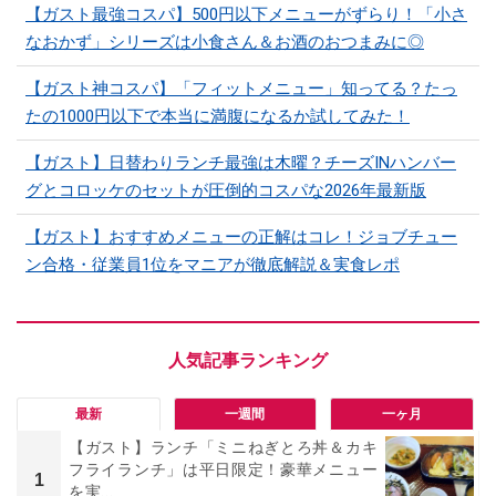
【ガスト最強コスパ】500円以下メニューがずらり！「小さ
なおかず」シリーズは小食さん＆お酒のおつまみに◎
【ガスト神コスパ】「フィットメニュー」知ってる？たっ
たの1000円以下で本当に満腹になるか試してみた！
【ガスト】日替わりランチ最強は木曜？チーズINハンバー
グとコロッケのセットが圧倒的コスパな2026年最新版
【ガスト】おすすめメニューの正解はコレ！ジョブチュー
ン合格・従業員1位をマニアが徹底解説＆実食レポ
最新
一週間
一ヶ月
【ガスト】ランチ「ミニねぎとろ丼＆カキ
フライランチ」は平日限定！豪華メニュー
1
を実...