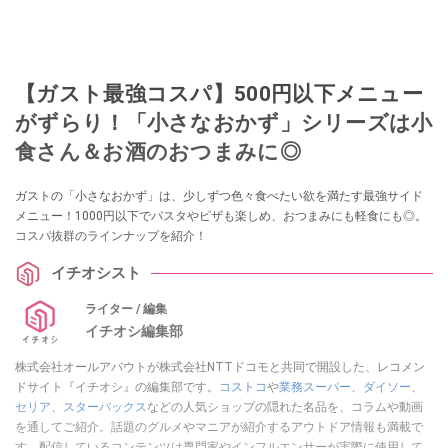
【ガスト最強コスパ】500円以下メニュー
がずらり！「小さなおかず」シリーズは小
食さん＆お酒のおつまみに◎
ガストの「小さなおかず」は、少しずつ色々食べたい欲を満たす最強サイド
メニュー！1000円以下でパスタやピザも楽しめ、おつまみにも軽食にも◎。
コスパ抜群のラインナップを紹介！
イチオシスト
ライター / 編集
イチオシ編集部
株式会社オールアバウトが株式会社NTTドコモと共同で開設した、レコメン
ドサイト『イチオシ』の編集部です。
コストコ
や
業務スーパー
、
ダイソー
、
セリア
、
スターバックス
などの人気ショップの隠れた名品を、コラムや動画
を通してご紹介。話題のグルメやマニアが紹介するアウトドア情報も満載で
す。配信しているコンテンツは専門家やインフルエンサーが実際に使用して