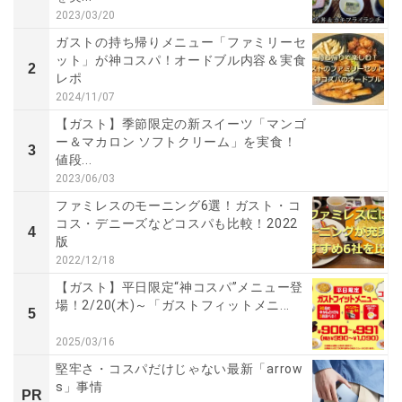
2023/03/20
ガストの持ち帰りメニュー「ファミリーセ
ット」が神コスパ！オードブル内容＆実食
2
レポ
2024/11/07
【ガスト】季節限定の新スイーツ「マンゴ
ー＆マカロン ソフトクリーム」を実食！
3
値段...
2023/06/03
ファミレスのモーニング6選！ガスト・コ
コス・デニーズなどコスパも比較！2022
4
版
2022/12/18
【ガスト】平日限定“神コスパ”メニュー登
場！2/20(木)～「ガストフィットメニ...
5
2025/03/16
堅牢さ・コスパだけじゃない最新「arrow
s」事情
PR