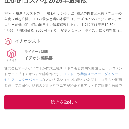
圧倒的コスパな2026年最新版
2026年最新！ガストの「日替わりランチ」全5種類の内容と人気メニューの
実食レポを公開。コスパ最強と噂の木曜日（チーズINハンバーグ）から、カ
ロリーが低い狙い目の曜日まで徹底解説します。注文時間は平日10:30～
17:00。地域別価格（560円～）や、変更となった「ライス大盛り有料化（＋
50円）」のルール、ドリンクバーのセット料金など、行く前に知りたい最新
イチオシスト
情報を完全網羅しました。
ライター / 編集
イチオシ編集部
株式会社オールアバウトが株式会社NTTドコモと共同で開設した、レコメン
ドサイト『イチオシ』の編集部です。
コストコ
や
業務スーパー
、
ダイソー
、
セリア
、
スターバックス
などの人気ショップの隠れた名品を、コラムや動画
を通してご紹介。話題のグルメやマニアが紹介するアウトドア情報も満載で
す。配信しているコンテンツは専門家やインフルエンサーが実際に使用して
レビューしています。毎日トレンド情報をお届けしているので、ぜひ
Google
続きを読む＞
ニュースでフォロー
してください！
このイチオシストの他の記事を読む