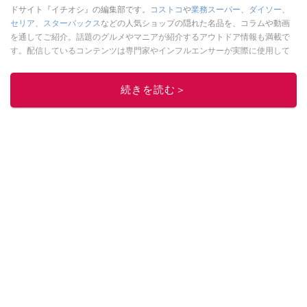
ドサイト『イチオシ』の編集部です。
コストコ
や
業務スーパー
、
ダイソー
、
セリア
、
スターバックス
などの人気ショップの隠れた名品を、コラムや動画
を通してご紹介。話題のグルメやマニアが紹介するアウトドア情報も満載で
す。配信しているコンテンツは専門家やインフルエンサーが実際に使用して
レビューしています。毎日トレンド情報をお届けしているので、ぜひ
Google
ニュースでフォロー
してください！
続きを読む＞
このイチオシストの他の記事を読む