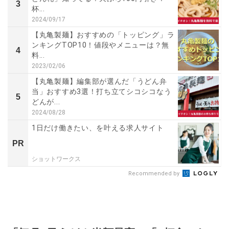
3
杯...
2024/09/17
【丸亀製麺】おすすめの「トッピング」ラ
ンキングTOP10！値段やメニューは？無
4
料...
2023/02/06
【丸亀製麺】編集部が選んだ「うどん弁
当」おすすめ3選！打ち立てシコシコなう
5
どんが...
2024/08/28
1日だけ働きたい、を叶える求人サイト
PR
ショットワークス
Recommended by