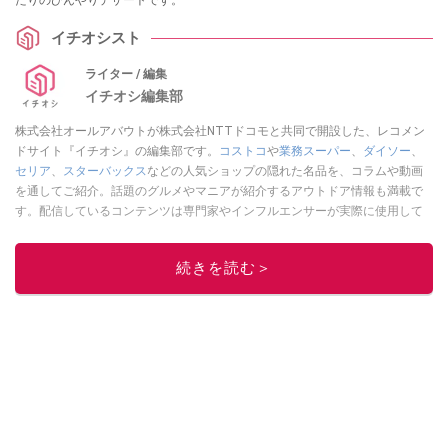
たりのひんやりデザートです。
イチオシスト
ライター / 編集
イチオシ編集部
株式会社オールアバウトが株式会社NTTドコモと共同で開設した、レコメン
ドサイト『イチオシ』の編集部です。
コストコ
や
業務スーパー
、
ダイソー
、
セリア
、
スターバックス
などの人気ショップの隠れた名品を、コラムや動画
を通してご紹介。話題のグルメやマニアが紹介するアウトドア情報も満載で
す。配信しているコンテンツは専門家やインフルエンサーが実際に使用して
レビューしています。毎日トレンド情報をお届けしているので、ぜひ
Google
ニュースでフォロー
してください！
続きを読む＞
このイチオシストの他の記事を読む