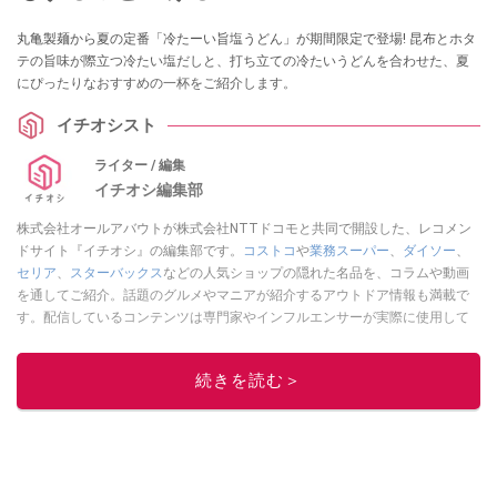
丸亀製麺から夏の定番「冷たーい旨塩うどん」が期間限定で登場! 昆布とホタ
テの旨味が際立つ冷たい塩だしと、打ち立ての冷たいうどんを合わせた、夏
にぴったりなおすすめの一杯をご紹介します。
イチオシスト
ライター / 編集
イチオシ編集部
株式会社オールアバウトが株式会社NTTドコモと共同で開設した、レコメン
ドサイト『イチオシ』の編集部です。
コストコ
や
業務スーパー
、
ダイソー
、
セリア
、
スターバックス
などの人気ショップの隠れた名品を、コラムや動画
を通してご紹介。話題のグルメやマニアが紹介するアウトドア情報も満載で
す。配信しているコンテンツは専門家やインフルエンサーが実際に使用して
レビューしています。毎日トレンド情報をお届けしているので、ぜひ
Google
ニュースでフォロー
してください！
続きを読む＞
このイチオシストの他の記事を読む