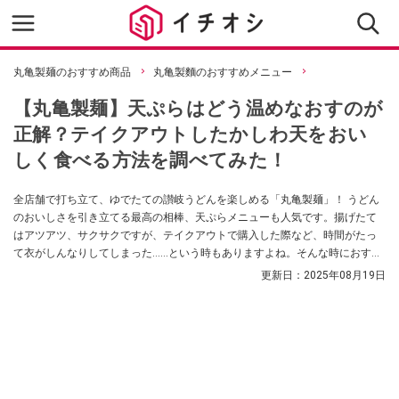
丸亀製麺のおすすめ商品
丸亀製麵のおすすめメニュー
【丸亀製麺】天ぷらはどう温めなおすのが
正解？テイクアウトしたかしわ天をおい
しく食べる方法を調べてみた！
全店舗で打ち立て、ゆでたての讃岐うどんを楽しめる「丸亀製麺」！ うどん
のおいしさを引き立てる最高の相棒、天ぷらメニューも人気です。揚げたて
はアツアツ、サクサクですが、テイクアウトで購入した際など、時間がたっ
て衣がしんなりしてしまった……という時もありますよね。そんな時におすす
めな天ぷらの温めなおし方法をご紹介！ 4つの方法で食べ比べてみました！
更新日：
2025年08月19日
ぜひチェックしてみてくださいね。