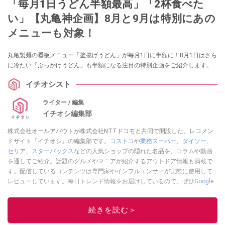
「毎月1日うどん半額最高」「2杯食べた
い」【丸亀神企画】8月と9月は特別にあの
メニューも対象！
丸亀製麺の看板メニュー「釜揚げうどん」が毎月1日に半額に！8月1日はさら
に冷たい「ぶっかけうどん」も半額になる注目の特別企画をご紹介します。
イチオシスト
ライター / 編集
イチオシ編集部
株式会社オールアバウトが株式会社NTTドコモと共同で開設した、レコメン
ドサイト『イチオシ』の編集部です。
コストコ
や
業務スーパー
、
ダイソー
、
セリア
、
スターバックス
などの人気ショップの隠れた名品を、コラムや動画
を通してご紹介。話題のグルメやマニアが紹介するアウトドア情報も満載で
す。配信しているコンテンツは専門家やインフルエンサーが実際に使用して
レビューしています。毎日トレンド情報をお届けしているので、ぜひ
Google
ニュースでフォロー
してください！
このイチオシストの他の記事を読む
続きを読む＞