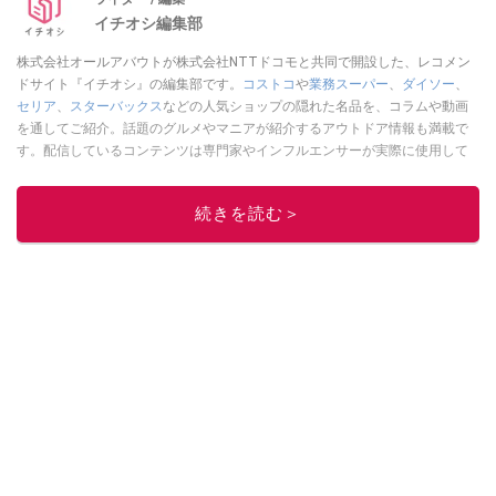
イチオシ編集部
株式会社オールアバウトが株式会社NTTドコモと共同で開設した、レコメン
ドサイト『イチオシ』の編集部です。
コストコ
や
業務スーパー
、
ダイソー
、
セリア
、
スターバックス
などの人気ショップの隠れた名品を、コラムや動画
を通してご紹介。話題のグルメやマニアが紹介するアウトドア情報も満載で
す。配信しているコンテンツは専門家やインフルエンサーが実際に使用して
レビューしています。毎日トレンド情報をお届けしているので、ぜひ
Google
ニュースでフォロー
してください！
続きを読む＞
このイチオシストの他の記事を読む