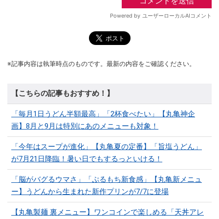
※記事内容は執筆時点のものです。最新の内容をご確認ください。
【こちらの記事もおすすめ！】
「毎月1日うどん半額最高」「2杯食べたい」【丸亀神企
画】8月と9月は特別にあのメニューも対象！
「今年はスープが進化」【丸亀夏の定番】「旨塩うどん」
が7月21日降臨！暑い日でもするっといける！
「脳がバグるウマさ」「ぷるもち新食感」【丸亀新メニュ
ー】うどんから生まれた新作プリンが7/7に登場
【丸亀製麺 裏メニュー】ワンコインで楽しめる「天丼アレ