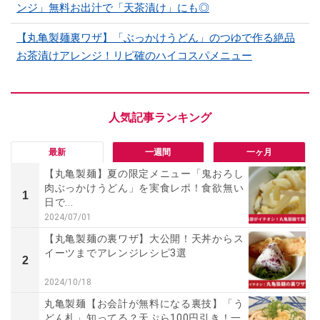
ンジ」無料お出汁で「天茶漬け」にも◎
【丸亀製麺裏ワザ】「ぶっかけうどん」のつゆで作る絶品
お茶漬けアレンジ！リピ確のハイコスパメニュー
最新
一週間
一ヶ月
【丸亀製麺】夏の限定メニュー「鬼おろし
肉ぶっかけうどん」を実食レポ！食欲無い
1
日で...
2024/07/01
【丸亀製麺の裏ワザ】大公開！天丼からス
イーツまでアレンジレシピ3選
2
2024/10/18
丸亀製麺【お会計が無料になる裏技】「う
どん札」知ってる？天ぷら100円引き！一