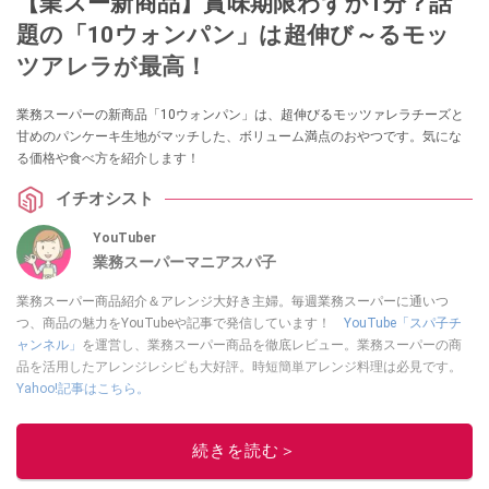
【業スー新商品】賞味期限わずか1分？話
題の「10ウォンパン」は超伸び～るモッ
ツアレラが最高！
業務スーパーの新商品「10ウォンパン」は、超伸びるモッツァレラチーズと
甘めのパンケーキ生地がマッチした、ボリューム満点のおやつです。気にな
る価格や食べ方を紹介します！
イチオシスト
YouTuber
業務スーパーマニアスパ子
業務スーパー商品紹介＆アレンジ大好き主婦。毎週業務スーパーに通いつ
つ、商品の魅力をYouTubeや記事で発信しています！
YouTube「スパ子チ
ャンネル」
を運営し、業務スーパー商品を徹底レビュー。業務スーパーの商
品を活用したアレンジレシピも大好評。時短簡単アレンジ料理は必見です。
Yahoo!記事はこちら。
このイチオシストの他の記事を読む
続きを読む＞