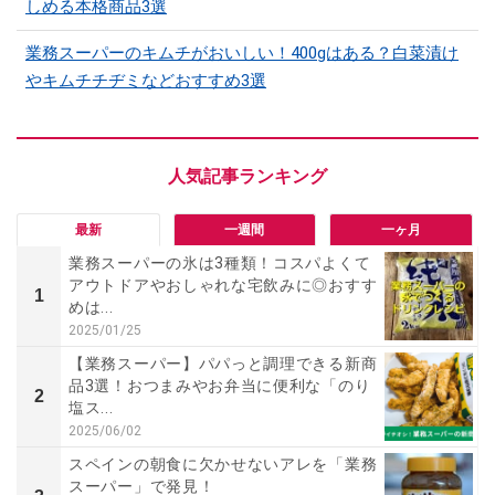
しめる本格商品3選
業務スーパーのキムチがおいしい！400gはある？白菜漬け
やキムチチヂミなどおすすめ3選
最新
一週間
一ヶ月
業務スーパーの氷は3種類！コスパよくて
アウトドアやおしゃれな宅飲みに◎おすす
1
めは...
2025/01/25
【業務スーパー】パパっと調理できる新商
品3選！おつまみやお弁当に便利な「のり
2
塩ス...
2025/06/02
スペインの朝食に欠かせないアレを「業務
スーパー」で発見！