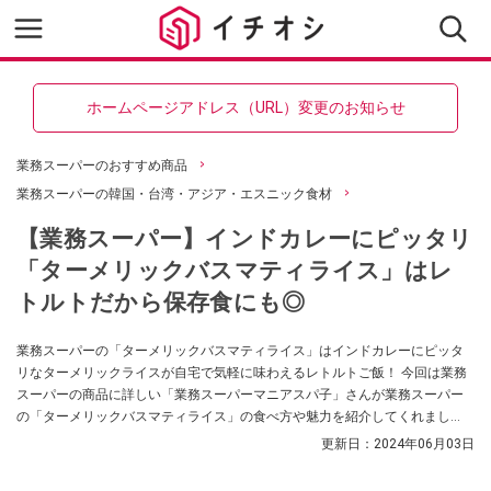
ホームページアドレス（URL）変更のお知らせ
業務スーパーのおすすめ商品
業務スーパーの韓国・台湾・アジア・エスニック食材
【業務スーパー】インドカレーにピッタリ
「ターメリックバスマティライス」はレ
トルトだから保存食にも◎
業務スーパーの「ターメリックバスマティライス」はインドカレーにピッタ
リなターメリックライスが自宅で気軽に味わえるレトルトご飯！ 今回は業務
スーパーの商品に詳しい「業務スーパーマニアスパ子」さんが業務スーパー
の「ターメリックバスマティライス」の食べ方や魅力を紹介してくれまし
た。常温保存もできるので非常食としてストックしておくのにも便利なのだ
更新日：
2024年06月03日
そう。ちょっと変わったレトルトご飯をお探しのかたはぜひ参考にしてみて
くださいね。