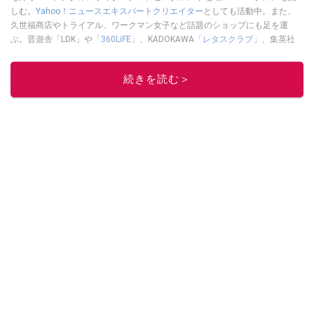
しむ。
Yahoo！ニュースエキスパートクリエイター
としても活動中。また、
久世福商店やトライアル、ワークマン女子など話題のショップにも足を運
ぶ。晋遊舎「LDK」や
「360LiFE」
、KADOKAWA
「レタスクラブ」
、集英社
「週刊プレイボーイ」、宝島社「おいしい！ シャトレーゼBOOK」などでグ
ルメライター、食の専門家として出演実績あり。
続きを読む＞
このイチオシストの他の記事を読む