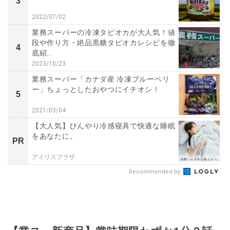
3
2022/07/02
業務スーパーの冷凍タピオカが大人気！値
段や作り方・絶品黒糖タピオカレシピを徹
4
底紹...
2023/10/23
業務スーパー「カナダ産 冷凍ブルーベリ
ー」ちょっとしたおやつにイチオシ！
5
2021/03/04
【大人気】ひんやり冷感寝具で快適な睡眠
をあなたに。
PR
アイリスプラザ
Recommended by