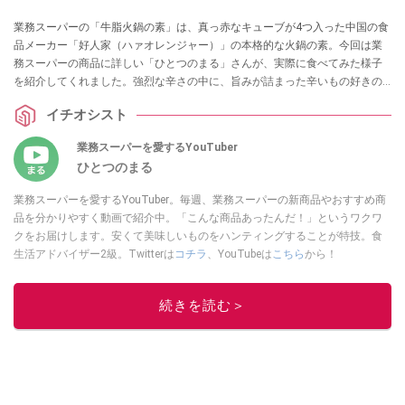
業務スーパーの「牛脂火鍋の素」は、真っ赤なキューブが4つ入った中国の食
品メーカー「好人家（ハァオレンジャー）」の本格的な火鍋の素。今回は業
務スーパーの商品に詳しい「ひとつのまる」さんが、実際に食べてみた様子
を紹介してくれました。強烈な辛さの中に、旨みが詰まった辛いもの好きの
方におすすめしたい商品なのだそう。さらに美味しくなるアレンジレシピも
イチオシスト
紹介してくれましたので、ぜひ参考にしてみてくださいね。
業務スーパーを愛するYouTuber
ひとつのまる
業務スーパーを愛するYouTuber。毎週、業務スーパーの新商品やおすすめ商
品を分かりやすく動画で紹介中。「こんな商品あったんだ！」というワクワ
クをお届けします。安くて美味しいものをハンティングすることが特技。食
生活アドバイザー2級。Twitterは
コチラ
、YouTubeは
こちら
から！
このイチオシストの他の記事を読む
続きを読む＞