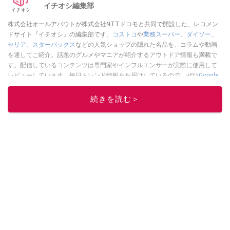
イチオシ編集部
株式会社オールアバウトが株式会社NTTドコモと共同で開設した、レコメン
ドサイト『イチオシ』の編集部です。
コストコ
や
業務スーパー
、
ダイソー
、
セリア
、
スターバックス
などの人気ショップの隠れた名品を、コラムや動画
を通してご紹介。話題のグルメやマニアが紹介するアウトドア情報も満載で
す。配信しているコンテンツは専門家やインフルエンサーが実際に使用して
レビューしています。毎日トレンド情報をお届けしているので、ぜひ
Google
ニュースでフォロー
してください！
続きを読む＞
このイチオシストの他の記事を読む