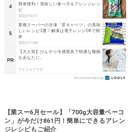
簡単便利！美味しい食べ方＆アレンジレシ
4
ピ
2022/10/11
業務スーパーの冷凍「芽キャベツ」の美味
しいレシピ3選！解凍は電子レンジOKで簡
5
単
2022/11/06
【大人気】ひんやり冷感寝具で快適な睡眠
をあなたに。
PR
アイリスプラザ
Recommended by
【業スー6月セール】「700g大容量ベーコ
ン」が今だけ861円！簡単にできるアレン
ジレシピもご紹介