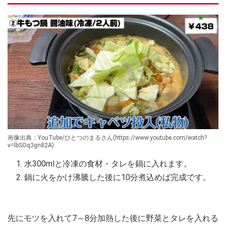
画像出典：YouTube/ひとつのまるさん(https://www.youtube.com/watch?
v=lbSOq3gn82A)
水300mlと冷凍の食材・タレを鍋に入れます。
鍋に火をかけ沸騰した後に10分煮込めば完成です。
先にモツを入れて7～8分加熱した後に野菜とタレを入れる