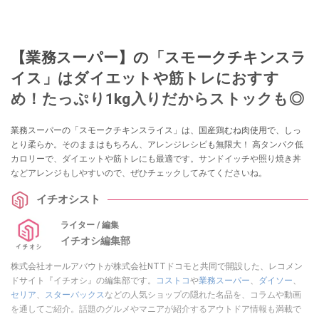
【業務スーパー】の「スモークチキンスラ
イス」はダイエットや筋トレにおすす
め！たっぷり1kg入りだからストックも◎
業務スーパーの「スモークチキンスライス」は、国産鶏むね肉使用で、しっ
とり柔らか。そのままはもちろん、アレンジレシピも無限大！ 高タンパク低
カロリーで、ダイエットや筋トレにも最適です。サンドイッチや照り焼き丼
などアレンジもしやすいので、ぜひチェックしてみてくださいね。
イチオシスト
ライター / 編集
イチオシ編集部
株式会社オールアバウトが株式会社NTTドコモと共同で開設した、レコメン
ドサイト『イチオシ』の編集部です。
コストコ
や
業務スーパー
、
ダイソー
、
セリア
、
スターバックス
などの人気ショップの隠れた名品を、コラムや動画
を通してご紹介。話題のグルメやマニアが紹介するアウトドア情報も満載で