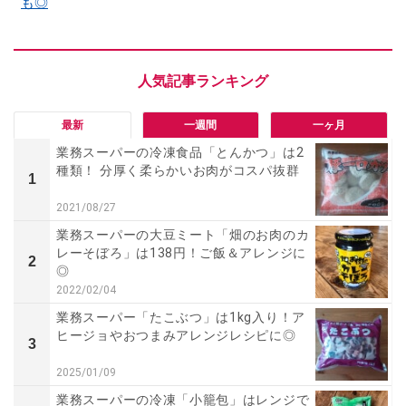
も◎
最新
一週間
一ヶ月
業務スーパーの冷凍食品「とんかつ」は2
種類！ 分厚く柔らかいお肉がコスパ抜群
1
2021/08/27
業務スーパーの大豆ミート「畑のお肉のカ
レーそぼろ」は138円！ご飯＆アレンジに
2
◎
2022/02/04
業務スーパー「たこぶつ」は1kg入り！ア
ヒージョやおつまみアレンジレシピに◎
3
2025/01/09
業務スーパーの冷凍「小籠包」はレンジで