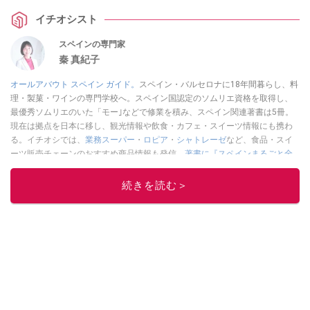
感想や口コミ、3種類のアレンジレシピを教えてくれました。ボイル済みの関
イチオシスト
連商品も紹介します。
スペインの専門家
秦 真紀子
オールアバウト スペイン ガイド。
スペイン・バルセロナに18年間暮らし、料
理・製菓・ワインの専門学校へ。スペイン国認定のソムリエ資格を取得し、
最優秀ソムリエのいた「モー｣などで修業を積み、スペイン関連著書は5冊。
現在は拠点を日本に移し、観光情報や飲食・カフェ・スイーツ情報にも携わ
る。イチオシでは、
業務スーパー
・
ロピア
・
シャトレーゼ
など、食品・スイ
ーツ販売チェーンのおすすめ商品情報も発信。
著書に『スペインまるごと全
17州おいしい旅』（‎産業編集センター刊）ほか。
■経歴：ワイナリーツアー
ガイドや、飲食関連の方の視察旅行のコーディネートやガイド、スペインの
続きを読む＞
食についての講演などの経験あり。2004年より「カフェ・スイーツ」（柴田
書店）、「料理通信」（料理通信社）をはじめ、日本の雑誌やWEBサイト
に、ガストロノミー、観光、文化などについて執筆。ガイドブックの取材の
コーディネートや執筆、著書5冊あり。 現在は、拠点をバルセロナから日本に
移し、スペイン関連だけでなく日本の観光情報や飲食店についてのコンテン
ツの執筆や、広報PR、出版プロデュースなどを行う。 ■寄稿雑誌……料理通
信、カフェ・スイーツ、TARZANなど ■寄稿サイト……ぐるなびプロ、Drink
planetなど ■取材コーディネート……るるぶスペイン／ララチッタ／aruco／地
球の歩き方ほか。