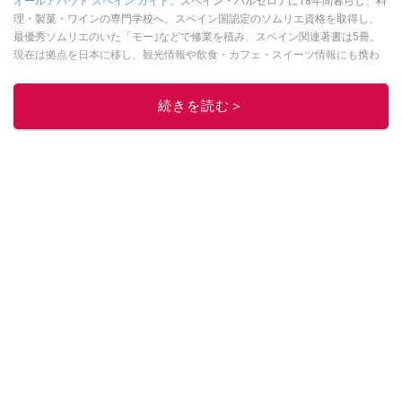
オールアバウト スペイン ガイド。
スペイン・バルセロナに18年間暮らし、料
理・製菓・ワインの専門学校へ。スペイン国認定のソムリエ資格を取得し、
最優秀ソムリエのいた「モー｣などで修業を積み、スペイン関連著書は5冊。
現在は拠点を日本に移し、観光情報や飲食・カフェ・スイーツ情報にも携わ
る。イチオシでは、
業務スーパー
・
ロピア
・
シャトレーゼ
など、食品・スイ
ーツ販売チェーンのおすすめ商品情報も発信。
著書に『スペインまるごと全
続きを読む＞
17州おいしい旅』（‎産業編集センター刊）ほか。
■経歴：ワイナリーツアー
ガイドや、飲食関連の方の視察旅行のコーディネートやガイド、スペインの
食についての講演などの経験あり。2004年より「カフェ・スイーツ」（柴田
書店）、「料理通信」（料理通信社）をはじめ、日本の雑誌やWEBサイト
に、ガストロノミー、観光、文化などについて執筆。ガイドブックの取材の
コーディネートや執筆、著書5冊あり。 現在は、拠点をバルセロナから日本に
移し、スペイン関連だけでなく日本の観光情報や飲食店についてのコンテン
ツの執筆や、広報PR、出版プロデュースなどを行う。 ■寄稿雑誌……料理通
信、カフェ・スイーツ、TARZANなど ■寄稿サイト……ぐるなびプロ、Drink
planetなど ■取材コーディネート……るるぶスペイン／ララチッタ／aruco／地
球の歩き方ほか。
このイチオシストの他の記事を読む