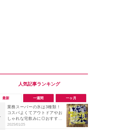
最新
一週間
一ヶ月
業務スーパーの氷は3種類！
「勝手にデ
コスパよくてアウトドアやお
る!?」Win
1
1
しゃれな宅飲みに◎おすすめ
オフにして最
は2kg「純氷 オーロラアイ
身を守る技
2025/01/25
2026/08/05