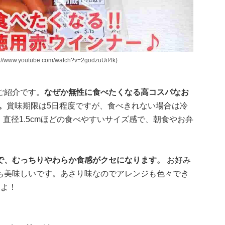
outube.com/watch?v=2godzuUif4k)
ご紹介です。
なぜか無性に食べたくなる高コスパなお
。
賞味期限は5日程度ですが、食べきれない場合は冷
直径1.5cmほどの食べやすいサイズ感で、朝食やお弁
で、むっちりやわらか食感がクセになります。
お好み
も美味しいです。あさり味なのでアレンジも色々でき
すよ！