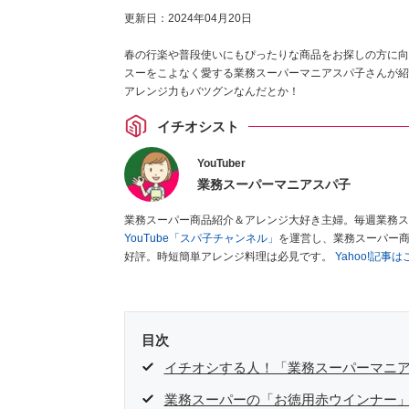
更新日：
2024年04月20日
春の行楽や普段使いにもぴったりな商品をお探しの方に向
スーをこよなく愛する業務スーパーマニアスパ子さんが紹
アレンジ力もバツグンなんだとか！
イチオシスト
YouTuber
業務スーパーマニアスパ子
業務スーパー商品紹介＆アレンジ大好き主婦。毎週業務ス
YouTube「スパ子チャンネル」
を運営し、業務スーパー
好評。時短簡単アレンジ料理は必見です。
Yahoo!記事
目次
イチオシする人！「業務スーパーマニ
業務スーパーの「お徳用赤ウインナー」