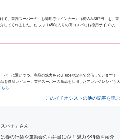
けて、業務スーパーの「お徳用赤ウインナー」（税込み397円）を、業
介してくれました。たっぷり450g入りの高コスパなお徳用サイズで、
ーパーに通いつつ、商品の魅力をYouTubeや記事で発信しています！
商品を徹底レビュー。業務スーパーの商品を活用したアレンジレシピも大
はこちら。
このイチオシストの他の記事を読む
アスパ子」さん
は春の行楽や運動会のお弁当に◎！ 魅力や特徴を紹介