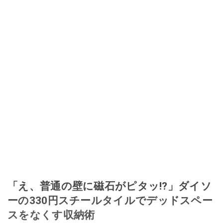
取り入れるべく、「ネットオークションやフリマアプリは生活のインフラに
なる」という考えを持つ。また消費税増税の社会においては、ネットオーク
ションやフリマアプリが家計の救世主になりえると考え、業者とは違う視点
でユーザーとして参加中。
このイチオシストの他の記事を読む
「え、普通の壁に磁石がピタッ!?」ダイソ
ーの330円スチールタイルでデッドスペー
スをなくす収納術