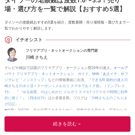
ダイソーの老眼鏡は度数1.0〜3.5！売り
場・選び方を一覧で解説【おすすめ5選】
ダイソーの老眼鏡おすすめ5選を紹介。度数展開・売り場情報・選び方まで一
覧でわかりやすく解説します。
イチオシスト
フリマアプリ・ネットオークションの専門家
川崎 さちえ
テレビや雑誌で話題のフリマアプリ・オークション歴20年の達人。
オールア
バウト フリマアプリ・ネットオークション ガイド
。
NHK「あさイチ」
や
フ
ジテレビ「ノンストップ」
などの情報番組に出演。
『できるfit 節約の達人川
崎さちえのポイ活＋クーポン＋メルカリ スマホでおトク術』（インプレス
刊）
、
『「ゆる副業」のはじめかた メルカリ スマホ1つでスキマ時間に効率
的に稼ぐ！』（翔泳社刊）
ほか著書多数。ブログは
「川崎さちえのごちゃま
ぜ日記」
。
■経歴：2003年、夫が子育てをするために、突然会社を辞める。翌月からの
給料が０円になり、家にいながら、しかも空いた時間でできるオークション
に目をつける。しかし、取引の仕方がわからずに、まずは落札者として参
続きを読む＞
加。その後、出品者側にまわり、家の中の物を出品しまくる。出品する物が
ほぼなくなってからは、仕入れを経験。ネットオークションを生活の一部に