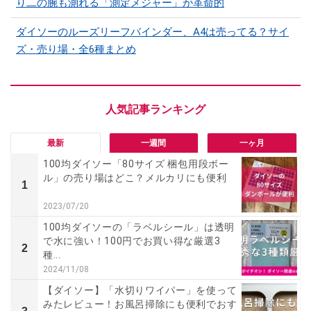
り二の腕も測れる「測定メジャー」が革命的
ダイソーのルーズリーフバインダー、A4は売ってる？サイ
ズ・売り場・全6種まとめ
最新
一週間
一ヶ月
100均ダイソー「80サイズ 梱包用段ボー
ル」の売り場はどこ？メルカリにも便利
1
2023/07/20
100均ダイソーの「ラベルシール」は透明
で水に強い！100円でお買い得な厳選3
2
種...
2024/11/08
【ダイソー】「水切りワイパー」を使って
みたレビュー！お風呂掃除にも便利でおす