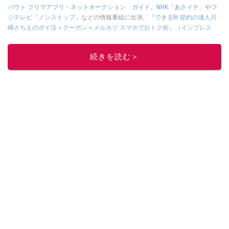
バウト フリマアプリ・ネットオークション ガイド
。
NHK「あさイチ」
や
フ
ジテレビ「ノンストップ」
などの情報番組に出演。
『できるfit 節約の達人川
崎さちえのポイ活＋クーポン＋メルカリ スマホでおトク術』（インプレス
刊）
、
『「ゆる副業」のはじめかた メルカリ スマホ1つでスキマ時間に効率
的に稼ぐ！』（翔泳社刊）
ほか著書多数。ブログは
「川崎さちえのごちゃま
続きを読む＞
ぜ日記」
。
■経歴：2003年、夫が子育てをするために、突然会社を辞める。翌月からの
給料が０円になり、家にいながら、しかも空いた時間でできるオークション
に目をつける。しかし、取引の仕方がわからずに、まずは落札者として参
加。その後、出品者側にまわり、家の中の物を出品しまくる。出品する物が
ほぼなくなってからは、仕入れを経験。ネットオークションを生活の一部に
取り入れるべく、「ネットオークションやフリマアプリは生活のインフラに
なる」という考えを持つ。また消費税増税の社会においては、ネットオーク
ションやフリマアプリが家計の救世主になりえると考え、業者とは違う視点
でユーザーとして参加中。
このイチオシストの他の記事を読む