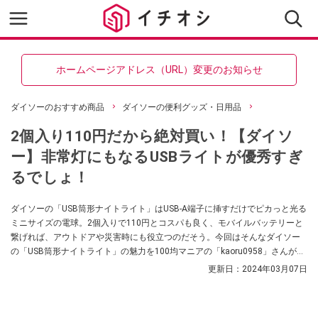
ホームページアドレス（URL）変更のお知らせ
ダイソーのおすすめ商品
ダイソーの便利グッズ・日用品
2個入り110円だから絶対買い！【ダイソ
ー】非常灯にもなるUSBライトが優秀すぎ
るでしょ！
ダイソーの「USB筒形ナイトライト」はUSB-A端子に挿すだけでピカっと光る
ミニサイズの電球。2個入りで110円とコスパも良く、モバイルバッテリーと
繋げれば、アウトドアや災害時にも役立つのだそう。今回はそんなダイソー
の「USB筒形ナイトライト」の魅力を100均マニアの「kaoru0958」さんが紹
介してくれました。気になる方はぜひ参考にしてみてくださいね。
更新日：
2024年03月07日