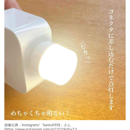
画像出典：Instagram/「kaoru0958」さん
(https://www.instagram.com/p/C37j28cP-vZ/)