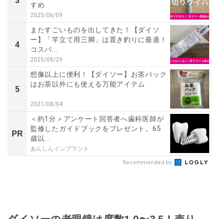
3
すめ
2025/06/09
またすごいものを出してきた！【ダイソ
ー】「竿立て用三脚」は置き釣りに最適！
4
コスパ...
2025/08/29
想像以上に便利！【ダイソー】お茶パック
はお茶以外にも使える万能アイテム
5
2021/08/04
＜約1分＞アンケート回答者へ歯科医師が
監修したガイドブックをプレゼント。65
PR
歳以...
あんしんインプラント
Recommended by