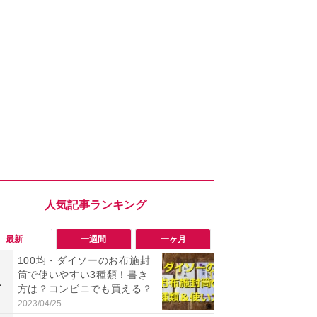
最新
一週間
一ヶ月
100均・ダイソーのお布施封
「勝手にデ
筒で使いやすい3種類！書き
る!?」Win
1
1
方は？コンビニでも買える？
オフにして最
身を守る技
2023/04/25
2026/08/05