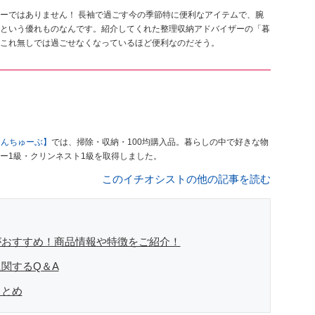
ーではありません！ 長袖で過ごす今の季節特に便利なアイテムで、腕
という優れものなんです。紹介してくれた整理収納アドバイザーの「暮
これ無しでは過ごせなくなっているほど便利なのだそう。
もんちゅーぶ】
では、掃除・収納・100均購入品。暮らしの中で好きな物
ー1級・クリンネスト1級を取得しました。
このイチオシストの他の記事を読む
がおすすめ！商品情報や特徴をご紹介！
関するQ＆A
まとめ