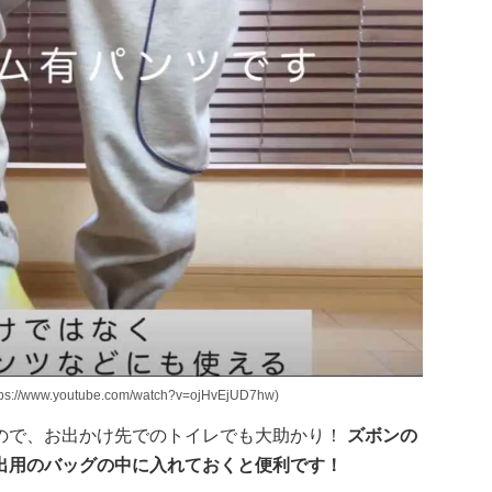
.youtube.com/watch?v=ojHvEjUD7hw)
ので、お出かけ先でのトイレでも大助かり！
ズボンの
出用のバッグの中に入れておくと便利です！