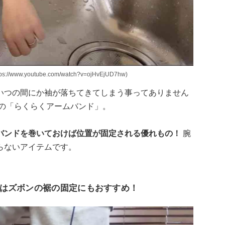
.youtube.com/watch?v=ojHvEjUD7hw)
いつの間にか袖が落ちてきてしまう事ってありません
ーの「らくらくアームバンド」。
バンドを巻いておけば位置が固定される優れもの！
腕
らないアイテムです。
はズボンの裾の固定にもおすすめ！