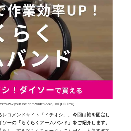
.youtube.com/watch?v=ojHvEjUD7hw)
るレコメンドサイト「イチオシ」。
今回は袖を固定し
イソーの「らくらくアームバンド」をご紹介します。
暮らし。すきなもんちゅーぶ」さん曰く、人気すぎて