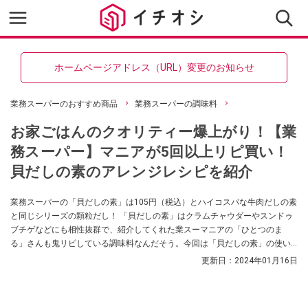
ホームページアドレス（URL）変更のお知らせ
業務スーパーのおすすめ商品
業務スーパーの調味料
お家ごはんのクオリティー爆上がり！【業
務スーパー】マニアが5回以上リピ買い！
貝だしの素のアレンジレシピを紹介
業務スーパーの「貝だしの素」は105円（税込）とハイコスパな牛肉だしの素
と同じシリーズの顆粒だし！ 「貝だしの素」はクラムチャウダーやスンドゥ
ブチゲなどにも相性抜群で、紹介してくれた業スーマニアの「ひとつのま
る」さんも鬼リピしている調味料なんだそう。今回は「貝だしの素」の使い
方はアレンジレシピ、SNSでの口コミなどもご紹介していますので、ぜひ参考
更新日：
2024年01月16日
にしてみてくださいね。