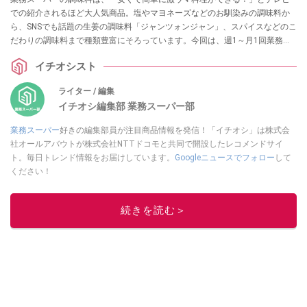
での紹介されるほど大人気商品。塩やマヨネーズなどのお馴染みの調味料か
ら、SNSでも話題の生姜の調味料「ジャンツォンジャン」、スパイスなどのこ
だわりの調味料まで種類豊富にそろっています。今回は、週1～月1回業務ス
ーパーに通うイチオシストが実食したおすすめの調味料について、気になる
イチオシスト
味や値段・コスパ、簡単アレンジレシピをまとめました。
ライター / 編集
イチオシ編集部 業務スーパー部
業務スーパー
好きの編集部員が注目商品情報を発信！「イチオシ」は株式会
社オールアバウトが株式会社NTTドコモと共同で開設したレコメンドサイ
ト。毎日トレンド情報をお届けしています。
Googleニュースでフォロー
して
ください！
このイチオシストの他の記事を読む
続きを読む＞