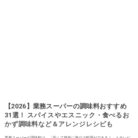
加。その後、出品者側にまわり、家の中の物を出品しまくる。出品する物が
ほぼなくなってからは、仕入れを経験。ネットオークションを生活の一部に
取り入れるべく、「ネットオークションやフリマアプリは生活のインフラに
なる」という考えを持つ。また消費税増税の社会においては、ネットオーク
ションやフリマアプリが家計の救世主になりえると考え、業者とは違う視点
でユーザーとして参加中。
このイチオシストの他の記事を読む
【2026】業務スーパーの調味料おすすめ
31選！ スパイスやエスニック・食べるお
かず調味料など＆アレンジレシピも
業務スーパーの調味料は、「安くて簡単に激ウマ料理ができる！」とテレビ