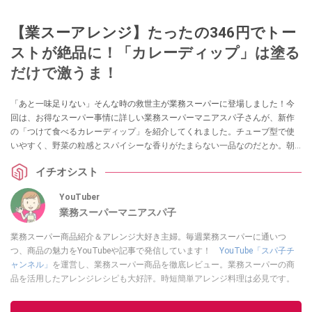
【業スーアレンジ】たったの346円でトー
ストが絶品に！「カレーディップ」は塗る
だけで激うま！
「あと一味足りない」そんな時の救世主が業務スーパーに登場しました！今
回は、お得なスーパー事情に詳しい業務スーパーマニアスパ子さんが、新作
の「つけて食べるカレーディップ」を紹介してくれました。チューブ型で使
いやすく、野菜の粒感とスパイシーな香りがたまらない一品なのだとか。朝
食のトーストから、夕食のメイン料理のアレンジまで幅広く使える、万能ソ
イチオシスト
ースの魅力を詳しくお届けします！
YouTuber
業務スーパーマニアスパ子
業務スーパー商品紹介＆アレンジ大好き主婦。毎週業務スーパーに通いつ
つ、商品の魅力をYouTubeや記事で発信しています！
YouTube「スパ子チ
ャンネル」
を運営し、業務スーパー商品を徹底レビュー。業務スーパーの商
品を活用したアレンジレシピも大好評。時短簡単アレンジ料理は必見です。
Yahoo!記事はこちら。