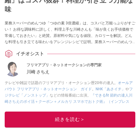
縮」はコスパ抜群！料理が引き立つ万能な
味
業務スーパーのめんつゆ「つゆの素 3倍濃縮」は、コスパと万能っぷりがすご
い！ お得な調味料に詳しく、料理上手な川崎さんも「味が良くお手頃価格で
常備しておきたい」と絶賛。原材料や気になる値段、カロリーを解説。どん
な料理も引き立てる味わいをアレンジレシピで証明。業務スーパーのめんつ
ゆの種類の中からおすすめ4選も紹介します。
イチオシスト
フリマアプリ・ネットオークションの専門家
川崎 さちえ
テレビや雑誌で話題のフリマアプリ・オークション歴20年の達人。
オールア
バウト フリマアプリ・ネットオークション ガイド
。
NHK「あさイチ」
や
フ
ジテレビ「ノンストップ」
などの情報番組に出演。
『できるfit 節約の達人川
崎さちえのポイ活＋クーポン＋メルカリ スマホでおトク術』（インプレス
刊）
、
『「ゆる副業」のはじめかた メルカリ スマホ1つでスキマ時間に効率
的に稼ぐ！』（翔泳社刊）
ほか著書多数。ブログは
「川崎さちえのごちゃま
続きを読む＞
ぜ日記」
。
■経歴：2003年、夫が子育てをするために、突然会社を辞める。翌月からの
給料が０円になり、家にいながら、しかも空いた時間でできるオークション
に目をつける。しかし、取引の仕方がわからずに、まずは落札者として参