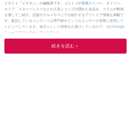
ドサイト『イチオシ』の編集部です。
コストコ
や
業務スーパー
、
ダイソー
、
セリア
、
スターバックス
などの人気ショップの隠れた名品を、コラムや動画
を通してご紹介。話題のグルメやマニアが紹介するアウトドア情報も満載で
す。配信しているコンテンツは専門家やインフルエンサーが実際に使用して
レビューしています。毎日トレンド情報をお届けしているので、ぜひ
Google
ニュースでフォロー
してください！
このイチオシストの他の記事を読む
続きを読む＞