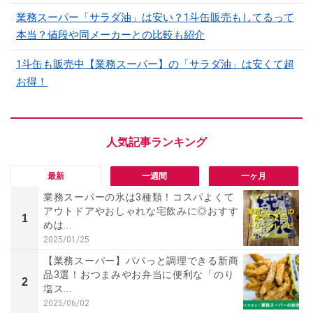
業務スーパー「サラダ油」は安い？1斗缶販売もしてるって
本当？値段や同メーカーとの比較も紹介
1斗缶も販売中【業務スーパー】の「サラダ油」は安くて超
お得！
最新
一週間
一ヶ月
業務スーパーの氷は3種類！コスパよくて
アウトドアやおしゃれな宅飲みに◎おすす
1
めは...
2025/01/25
【業務スーパー】パパっと調理できる新商
品3選！おつまみやお弁当に便利な「のり
2
塩ス...
2025/06/02