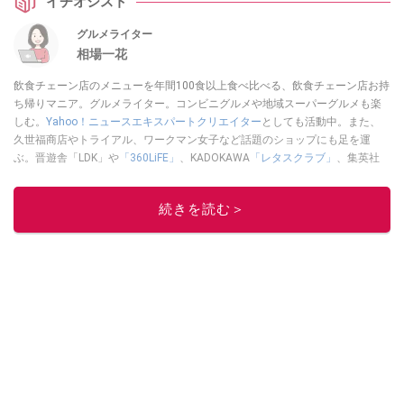
イチオシスト
グルメライター
相場一花
飲食チェーン店のメニューを年間100食以上食べ比べる、飲食チェーン店お持
ち帰りマニア。グルメライター。コンビニグルメや地域スーパーグルメも楽
しむ。
Yahoo！ニュースエキスパートクリエイター
としても活動中。また、
久世福商店やトライアル、ワークマン女子など話題のショップにも足を運
ぶ。晋遊舎「LDK」や
「360LiFE」
、KADOKAWA
「レタスクラブ」
、集英社
「週刊プレイボーイ」、宝島社「おいしい！ シャトレーゼBOOK」などでグ
ルメライター、食の専門家として出演実績あり。
続きを読む＞
このイチオシストの他の記事を読む