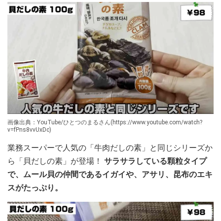
画像出典：YouTube/ひとつのまるさん(https://www.youtube.com/watch?
v=fPns8vvUxDc)
業務スーパーで人気の「牛肉だしの素」と同じシリーズか
ら「貝だしの素」が登場！
サラサラしている顆粒タイプ
で、ムール貝の仲間であるイガイや、アサリ、昆布のエキ
スがたっぷり。