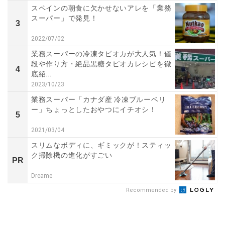
スペインの朝食に欠かせないアレを「業務
スーパー」で発見！
3
2022/07/02
業務スーパーの冷凍タピオカが大人気！値
段や作り方・絶品黒糖タピオカレシピを徹
4
底紹...
2023/10/23
業務スーパー「カナダ産 冷凍ブルーベリ
ー」ちょっとしたおやつにイチオシ！
5
2021/03/04
スリムなボディに、ギミックが！スティッ
ク掃除機の進化がすごい
PR
Dreame
Recommended by