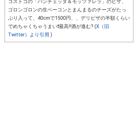
コストコの「パンチェッタ＆モッツァレラ」のピザ、
ゴロンゴロンの生ベーコンとまんまるのチーズがたっ
ぷり入って、40cmで1500円、、デリピザの半額くらい
でめちゃくちゃうまい❗️最高‼️酒が進む? (
X（旧
Twitter）より引用
)