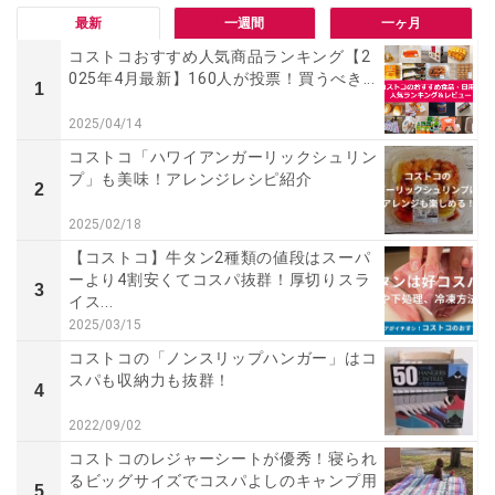
最新
一週間
一ヶ月
コストコおすすめ人気商品ランキング【2
025年4月最新】160人が投票！買うべき...
1
2025/04/14
コストコ「ハワイアンガーリックシュリン
プ」も美味！アレンジレシピ紹介
2
2025/02/18
【コストコ】牛タン2種類の値段はスーパ
ーより4割安くてコスパ抜群！厚切りスラ
3
イス...
2025/03/15
コストコの「ノンスリップハンガー」はコ
スパも収納力も抜群！
4
2022/09/02
コストコのレジャーシートが優秀！寝られ
るビッグサイズでコスパよしのキャンプ用
5