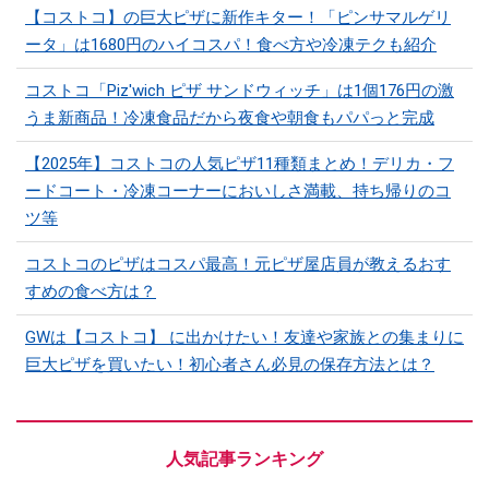
【コストコ】の巨大ピザに新作キター！「ピンサマルゲリ
ータ」は1680円のハイコスパ！食べ方や冷凍テクも紹介
コストコ「Piz'wich ピザ サンドウィッチ」は1個176円の激
うま新商品！冷凍食品だから夜食や朝食もパパっと完成
【2025年】コストコの人気ピザ11種類まとめ！デリカ・フ
ードコート・冷凍コーナーにおいしさ満載、持ち帰りのコ
ツ等
コストコのピザはコスパ最高！元ピザ屋店員が教えるおす
すめの食べ方は？
GWは【コストコ】 に出かけたい！友達や家族との集まりに
巨大ピザを買いたい！初心者さん必見の保存方法とは？