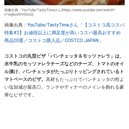
画像出典：YouTube/TastyTimeさん(https://www.youtube.com/watch?
v=wgkux0mGGsQ)
画像出典：
YouTube/TastyTimeさん「【コストコ高コスパ
特集#2】お値段以上に満足度が高いコスパ最高おすすめ
商品20選／コストコ購入品／COSTCO JAPAN」
コストコの丸型ピザ「パンチェッタ＆モッツァレラ」は、
水牛乳のモッツァレラチーズなどのチーズ、トマトのオイ
ル漬け、パンチェッタがたっぷりトッピングされているト
マトベースのピザ。
具材もたっぷりでパンチェッタの程よ
い塩加減が最高◎。ランチやディナーのメインを飾れる豪
華なピザです。