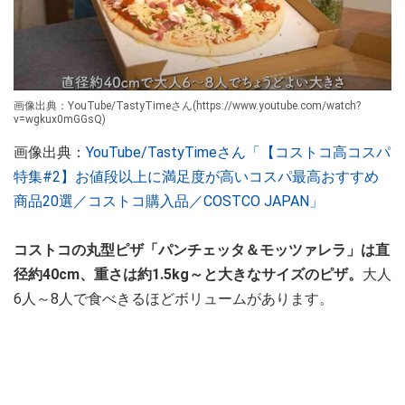
画像出典：YouTube/TastyTimeさん(https://www.youtube.com/watch?
v=wgkux0mGGsQ)
画像出典：
YouTube/TastyTimeさん「【コストコ高コスパ
特集#2】お値段以上に満足度が高いコスパ最高おすすめ
商品20選／コストコ購入品／COSTCO JAPAN」
コストコの丸型ピザ「パンチェッタ＆モッツァレラ」は直
径約40cm、重さは約1.5kg～と大きなサイズのピザ。
大人
6人～8人で食べきるほどボリュームがあります。