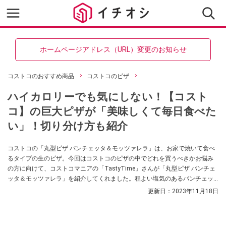
ホームページアドレス（URL）変更のお知らせ
コストコのおすすめ商品
コストコのピザ
ハイカロリーでも気にしない！【コスト
コ】の巨大ピザが「美味しくて毎日食べた
い」！切り分け方も紹介
コストコの「丸型ピザ パンチェッタ＆モッツァレラ」は、お家で焼いて食べ
るタイプの生のピザ。今回はコストコのピザの中でどれを買うべきかお悩み
の方に向けて、コストコマニアの「TastyTime」さんが「丸型ピザ パンチェ
ッタ＆モッツァレラ」を紹介してくれました。程よい塩気のあるパンチェッ
タに、モッツァレラチーズがたっぷり乗った美味しくてコスパ最高なピザな
更新日：
2023年11月18日
んだそう。冷凍方法や焼き方、SNSでの口コミもご紹介していますので、ぜひ
参考にしてみてくださいね。