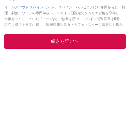
オールアバウト スペイン ガイド。
スペイン・バルセロナに18年間暮らし、料
理・製菓・ワインの専門学校へ。スペイン国認定のソムリエ資格を取得し、
最優秀ソムリエのいた「モー｣などで修業を積み、スペイン関連著書は5冊。
現在は拠点を日本に移し、観光情報や飲食・カフェ・スイーツ情報にも携わ
る。イチオシでは、
業務スーパー
・
ロピア
・
シャトレーゼ
など、食品・スイ
ーツ販売チェーンのおすすめ商品情報も発信。
著書に『スペインまるごと全
続きを読む＞
17州おいしい旅』（‎産業編集センター刊）ほか。
■経歴：ワイナリーツアー
ガイドや、飲食関連の方の視察旅行のコーディネートやガイド、スペインの
食についての講演などの経験あり。2004年より「カフェ・スイーツ」（柴田
書店）、「料理通信」（料理通信社）をはじめ、日本の雑誌やWEBサイト
に、ガストロノミー、観光、文化などについて執筆。ガイドブックの取材の
コーディネートや執筆、著書5冊あり。 現在は、拠点をバルセロナから日本に
移し、スペイン関連だけでなく日本の観光情報や飲食店についてのコンテン
ツの執筆や、広報PR、出版プロデュースなどを行う。 ■寄稿雑誌……料理通
信、カフェ・スイーツ、TARZANなど ■寄稿サイト……ぐるなびプロ、Drink
planetなど ■取材コーディネート……るるぶスペイン／ララチッタ／aruco／地
球の歩き方ほか。
このイチオシストの他の記事を読む