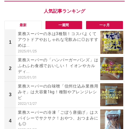
最新
一週間
一ヶ月
業務スーパーの氷は3種類！コスパよくて
アウトドアやおしゃれな宅飲みに◎おすす
1
めは...
2025/01/25
業務スーパーの「ハンバーガーバンズ」は
ふわふわ食感でおいしい！ イオンやカル
2
ディ...
2025/01/31
業務スーパーの白味噌「信州仕込み業務用
みそ」は大容量1kg！種類やアレンジレシ
3
ピ
2022/12/27
業務スーパーの冷凍「ごぼう唐揚げ」はス
パイシーでサクサク！おやつ、おつまみに
4
も◎