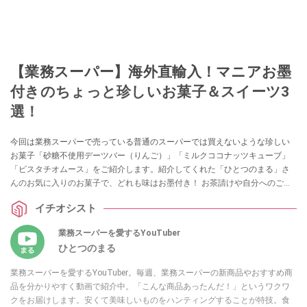
【業務スーパー】海外直輸入！マニアお墨
付きのちょっと珍しいお菓子＆スイーツ3
選！
今回は業務スーパーで売っている普通のスーパーでは買えないような珍しい
お菓子「砂糖不使用デーツバー（りんご）」「ミルクココナッツキューブ」
「ピスタチオムース」をご紹介します。紹介してくれた「ひとつのまる」さ
んのお気に入りのお菓子で、どれも味はお墨付き！ お茶請けや自分へのご褒
美にもおすすめですので、ぜひ参考にしてみてくださいね。
イチオシスト
業務スーパーを愛するYouTuber
ひとつのまる
業務スーパーを愛するYouTuber。毎週、業務スーパーの新商品やおすすめ商
品を分かりやすく動画で紹介中。「こんな商品あったんだ！」というワクワ
クをお届けします。安くて美味しいものをハンティングすることが特技。食