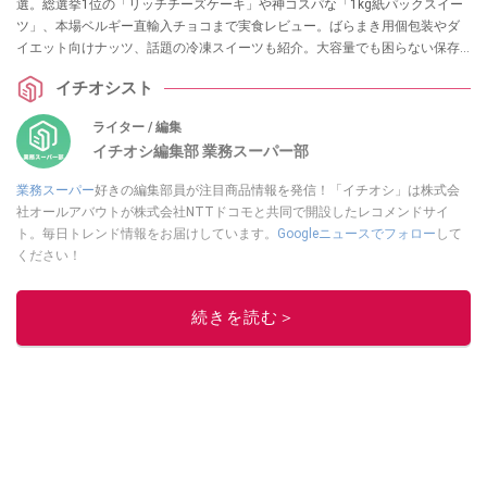
選。総選挙1位の「リッチチーズケーキ」や神コスパな「1kg紙パックスイー
ツ」、本場ベルギー直輸入チョコまで実食レビュー。ばらまき用個包装やダ
イエット向けナッツ、話題の冷凍スイーツも紹介。大容量でも困らない保存
テクニック＆劇的アレンジレシピもお届けします。「安くて美味しい」失敗
イチオシスト
しない業スーお菓子選びの決定版です。
ライター / 編集
イチオシ編集部 業務スーパー部
業務スーパー
好きの編集部員が注目商品情報を発信！「イチオシ」は株式会
社オールアバウトが株式会社NTTドコモと共同で開設したレコメンドサイ
ト。毎日トレンド情報をお届けしています。
Googleニュースでフォロー
して
ください！
このイチオシストの他の記事を読む
続きを読む＞