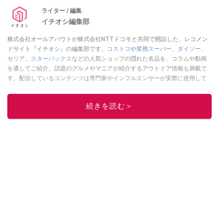
ライター / 編集
イチオシ編集部
株式会社オールアバウトが株式会社NTTドコモと共同で開設した、レコメン
ドサイト『イチオシ』の編集部です。
コストコ
や
業務スーパー
、
ダイソー
、
セリア
、
スターバックス
などの人気ショップの隠れた名品を、コラムや動画
を通してご紹介。話題のグルメやマニアが紹介するアウトドア情報も満載で
す。配信しているコンテンツは専門家やインフルエンサーが実際に使用して
レビューしています。毎日トレンド情報をお届けしているので、ぜひ
Google
ニュースでフォロー
してください！
続きを読む＞
このイチオシストの他の記事を読む