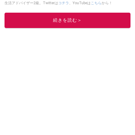
生活アドバイザー2級。Twitterは
コチラ
、YouTubeは
こちら
から！
このイチオシストの他の記事を読む
続きを読む＞