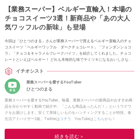
【業務スーパー】ベルギー直輸入！本場の
チョコスイーツ3選！新商品や「あの大人
気ワッフルの新味」も登場
今回は「ひとつのまる」さんが業務スーパーで買えるベルギー直輸入のチョ
コスイーツ「ベルギーワッフル ダークチョコレート」「フォンダンショコ
ラ」「チョコ＆キャラメルフレークバイツ」を紹介してくれました。チョコ
レートといえばベルギー！ どれも本格的な味でヤミツキになるおいしさなの
だとか！ 自分へのご褒美として、お茶請けとしてもおすすめな商品をピック
イチオシスト
アップしていますので、ぜひ参考にしてみてくださいね。
業務スーパーを愛するYouTuber
ひとつのまる
業務スーパーを愛するYouTuber。毎週、業務スーパーの新商品やおすすめ商
品を分かりやすく動画で紹介中。「こんな商品あったんだ！」というワクワ
クをお届けします。安くて美味しいものをハンティングすることが特技。食
生活アドバイザー2級。Twitterは
コチラ
、YouTubeは
こちら
から！
このイチオシストの他の記事を読む
続きを読む＞