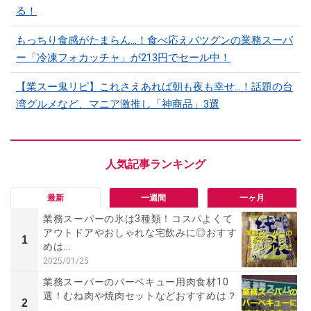
る！
もっちり食感がたまらん…！食べ応えバツグンの業務スーパ
ー「冷凍フォカッチャ」が213円でセール中！
【業スー鬼リピ】これさえあれば朝も夜も幸せ…！話題の台
湾グルメなど、マニア激推し「神商品」3選
最新
一週間
一ヶ月
業務スーパーの氷は3種類！コスパよくて
アウトドアやおしゃれな宅飲みに◎おすす
1
めは...
2025/01/25
業務スーパーのバーベキュー用肉食材10
選！むね肉や焼肉セットなどおすすめは？
2