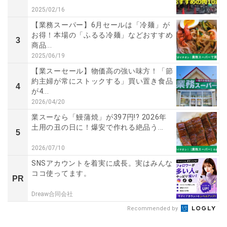
2025/02/16
【業務スーパー】6月セールは「冷麺」が
お得！本場の「ふるる冷麺」などおすすめ
3
商品...
2025/06/19
【業スーセール】物価高の強い味方！「節
約主婦が常にストックする」買い置き食品
4
が4...
2026/04/20
業スーなら「鰻蒲焼」が397円!? 2026年
土用の丑の日に！爆安で作れる絶品う...
5
2026/07/10
SNSアカウントを着実に成長。実はみんな
ココ使ってます。
PR
Dreaw合同会社
Recommended by