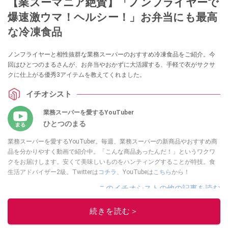
【業スーマニア絶賛】「ノンフライヤーで
爆速激ウマ！ヘルシー！」お弁当にも最高
な冷凍食品
ノンフライヤーと相性抜群な業務スーパーのおすすめ冷凍食品をご紹介。今
回はひとつのまるさんが、お弁当やおかずに大活躍する、手軽で衣がサクサ
クに仕上がる優秀3アイテムを教えてくれました。
イチオシスト
業務スーパーを愛するYouTuber
ひとつのまる
業務スーパーを愛するYouTuber。毎週、業務スーパーの新商品やおすすめ商
品を分かりやすく動画で紹介中。「こんな商品あったんだ！」というワクワ
クをお届けします。安くて美味しいものをハンティングすることが特技。食
生活アドバイザー2級。Twitterは
コチラ
、YouTubeは
こちら
から！
このイチオシストの他の記事を読む
続きを読む＞