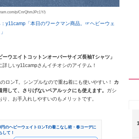
am.com/p/CnrQhmJPc1Y/)
さん「出典：y11camp「本日のワークマン商品。☞ヘビーウェ
」」
ビーウエイトコットンオーバーサイズ長袖Tシャツ」
詳しいy11campさんイチオシのアイテム！
地のロンT。シンプルなので重ね着にも使いやすい！
カ
着用して、さりげないペアルックにも使えます。
ガシ
おり、お手入れしやすいのもメリットです。
80円のヘビーウェイトロンTの着こなし術・春コーデに
ちして！