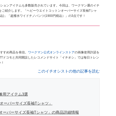
ションアイテムも多数販売されています。今回は、ワークマン通のイチ
をご紹介します。「ヘビーウエイトコットンオーバーサイズ長袖Tシャ
 税込)」「超撥水ワイドチノパンツ(1900円税込）」の3点です！
すすめ商品を発信。
ワークマン公式オンラインストア
の画像使用許諾を
TTドコモと共同開設したレコメンドサイト「イチオシ」では毎日トレン
い！
このイチオシストの他の記事を読む
兼用アイテム3選
ンオーバーサイズ長袖Tシャツ」
オーバーサイズ長袖Tシャツ」の商品詳細情報