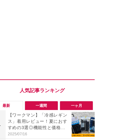
最新
一週間
一ヶ月
【ワークマン】「冷感レギン
究極の湿度
ス」着用レビュー！夏におす
で蒸れゼロ
1
1
すめの3選◎機能性と価格比
イテキ湿度ワ
較
00円は秋ま
2025/07/16
2026/08/06