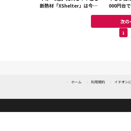
断熱材「XShelter」は今年
000円台
も爆売れ確定！
応援グッズ
次の
1
ホーム
利用規約
イチオシ