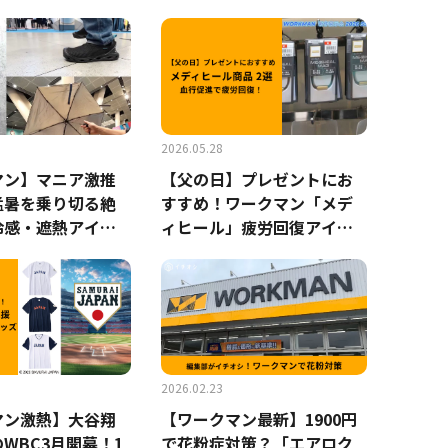
マートウェア
2026.05.28
マン】マニア激推
【父の日】プレゼントにお
猛暑を乗り切る絶
すすめ！ワークマン「メデ
冷感・遮熱アイテ
ィヒール」疲労回復アイテ
ム2選！どちらも2900円
2026.02.23
マン激熱】大谷翔
【ワークマン最新】1900円
WBC3月開幕！1
で花粉症対策？「エアロク