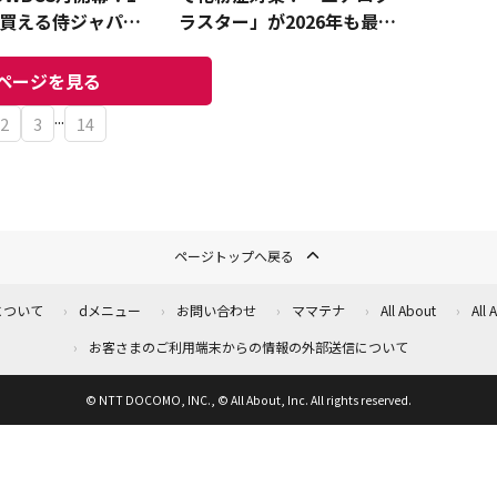
で買える侍ジャパン
ラスター」が2026年も最強
3選案
な理由
ページを見る
...
2
3
14
ページトップへ戻る
について
dメニュー
お問い合わせ
ママテナ
All About
All
お客さまのご利用端末からの情報の外部送信について
© NTT DOCOMO, INC., © All About, Inc. All rights reserved.