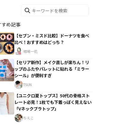
すすめ記事
【セブン・ミスド比較】ドーナツを食べ
比べ！おすすめはどっち？
相場一花
【セリア新作】メイク直しが楽ちん！リ
ップのふたやパレットに貼れる「ミラー
シール」が便利すぎ
TSUN
【ユニクロ夏トップス】50代の骨格スト
レート必見！1枚でも下着っぽく見えない
「Vネックブラトップ」
ちえこ