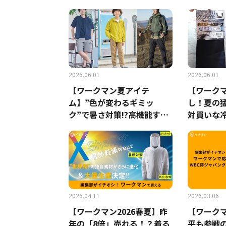
900円の口コミは？
抑えたス
2026.06.01
2026.06.01
【ワークマン夏アイテ
【ワーク
ム】”色が変わるギミッ
し！夏の
ク”で暑さ対策!?高機能すぎ
対買いな
る「エックスシェルター」3
ム3選
選
2026.04.11
2026.03.06
【ワークマン2026春夏】昨
【ワーク
年の「8倍」売れる！？着る
平も参戦の