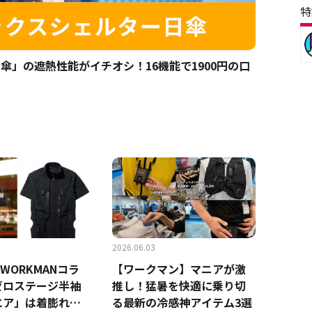
特
傘」の遮熱性能がイチオシ！16機能で1900円の口
2026.06.03
×WORKMANコラ
【ワークマン】マニアが激
ゼロステージ半袖
推し！猛暑を快適に乗り切
エア」は着膨れを
る最新の冷感神アイテム3選