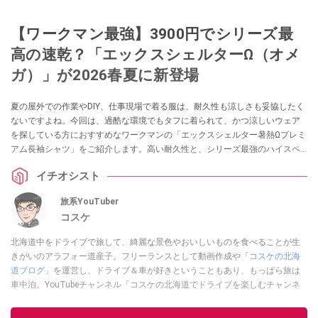
【ワークマン最強】3900円でシリーズ最
高の速乾？「エックスシェルターΩ（オメ
ガ）」が2026春夏に新登場
夏の屋外での作業やDIY、仕事現場で着る服は、耐久性も涼しさも妥協したく
ないですよね。今回は、過酷な環境でもタフに着られて、かつ涼しいウェア
を探している方におすすめなワークマンの「エックスシェルター暑熱Ωプレミ
アム長袖シャツ」をご紹介します。高い耐久性と、シリーズ最強のハイスペ
ックな涼感性能を兼ね備えた、プロ仕様の注目アイテムです。
イチオシスト
旅系YouTuber
コスケ
北海道中をドライブで旅して、綺麗な景色やおいしいものを食べることが生
きがいのアラフォー道産子。フリーランスとして動画作成や
「コスケの北海
道ブログ」
を運営し、ドライブ＆車が好きということもあり、もっぱら旅は
車中泊。YouTubeチャンネル「コスケの北海道でドライブを楽しむチャンネ
ル」では、北海道の情報や車中泊の様子、旅だけではなく車のレポートなど
も配信中。