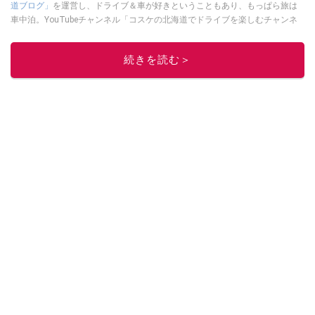
道ブログ」
を運営し、ドライブ＆車が好きということもあり、もっぱら旅は
車中泊。YouTubeチャンネル「コスケの北海道でドライブを楽しむチャンネ
ル」では、北海道の情報や車中泊の様子、旅だけではなく車のレポートなど
も配信中。
続きを読む＞
このイチオシストの他の記事を読む