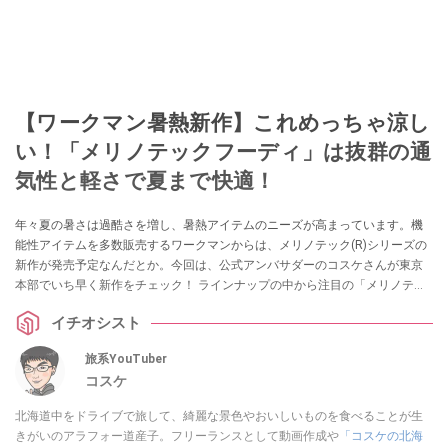
【ワークマン暑熱新作】これめっちゃ涼し
い！「メリノテックフーディ」は抜群の通
気性と軽さで夏まで快適！
年々夏の暑さは過酷さを増し、暑熱アイテムのニーズが高まっています。機
能性アイテムを多数販売するワークマンからは、メリノテック(R)シリーズの
新作が発売予定なんだとか。今回は、公式アンバサダーのコスケさんが東京
本部でいち早く新作をチェック！ ラインナップの中から注目の「メリノテッ
ク(R)クールアクティブインサレーションフーディ」を実際に試着したレビュ
イチオシスト
ーをお届けします。ぜひチェックしてみてください。
旅系YouTuber
コスケ
北海道中をドライブで旅して、綺麗な景色やおいしいものを食べることが生
きがいのアラフォー道産子。フリーランスとして動画作成や
「コスケの北海