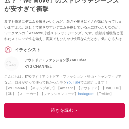
ム？「We Move」のストレッチジーンズ
が安すぎて衝撃
夏でも快適にデニムを履きたいけれど、暑さや動きにくさが気になってしま
いますよね。涼しくて動きやすいデニムを探している人にぴったりなのが、
ワークマンの「We Move 冷感ストレッチジーンズ」です。接触冷感機能と優
れたストレッチ性を備え、真夏でもひんやり快適なんだとか。気になる人は
ぜひチェックしてみてください。
イチオシスト
アウトドア・ファッション系YouTuber
KYO CHANNEL
こんにちは。KYOです！アウトドア・ファッション・登山・キャンプ・ギア
など、自分がやって使って良かった事を
YouTube
でご紹介します！
【WORKMAN】【キャンプギア】【Amazon】【アウトドア】【UNIQLOU】
【GU】【スニーカー】【ファッションコーデ】
Instagram
【Twitter】
https://www.twitter.com/kyo____channel
このイチオシストの他の記事を読む
続きを読む＞