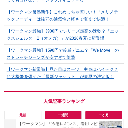
ってもヨレない」Ｔシャツがすごすぎる
【ワークマン暑熱新作】これめっちゃ涼しい！「メリノテ
ックフーディ」は抜群の通気性と軽さで夏まで快適！
【ワークマン最強】3900円でシリーズ最高の速乾？「エッ
クスシェルターΩ（オメガ）」が2026春夏に新登場
【ワークマン最強】1590円で冷感デニム？「We Move」の
ストレッチジーンズが安すぎて衝撃
【ワークマン新常識】見た目はスーツ、中身はハイテク？
11大機能を備えた「最新ジャケット」が春夏の決定版！
最新
一週間
一ヶ月
【ワークマン】「冷感レギンス」着用レビ