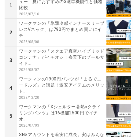
ュー！夏におすすめの3選◎機能性と価格
1
比較
2025/07/16
ワークマンの「氷撃冷感インナースリーブ
レスVネック」は790円でまとめ買いにイ
2
チ...
2026/08/08
ワークマンの「スクエア真空ハイブリッド
コンテナ」がイチオシ！炎天下のプールサ
3
イド...
2026/08/07
ワークマンの1900円パンツが「まるでニ
ードルズ」と話題！激安アイテムのメリッ
4
ト...
2023/12/20
ワークマンの「Xシェルター暑熱αクライ
ミングパンツ」は16機能2500円でイチ
5
オ...
2026/07/03
SNSアカウントを着実に成長。実はみんな