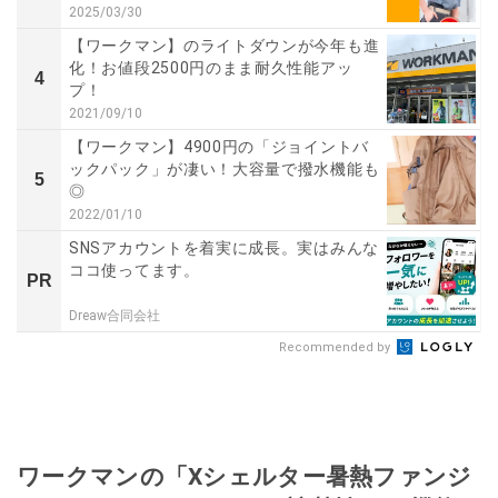
2025/03/30
【ワークマン】のライトダウンが今年も進
化！お値段2500円のまま耐久性能アッ
4
プ！
2021/09/10
【ワークマン】4900円の「ジョイントバ
ックパック」が凄い！大容量で撥水機能も
5
◎
2022/01/10
SNSアカウントを着実に成長。実はみんな
ココ使ってます。
PR
Dreaw合同会社
Recommended by
ワークマンの「Xシェルター暑熱ファンジ