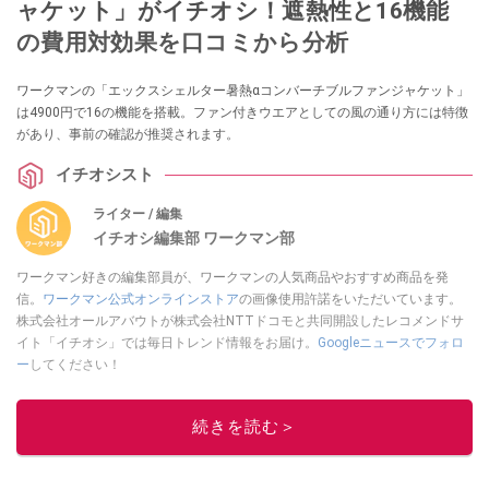
ャケット」がイチオシ！遮熱性と16機能
の費用対効果を口コミから分析
ワークマンの「エックスシェルター暑熱αコンバーチブルファンジャケット」
は4900円で16の機能を搭載。ファン付きウエアとしての風の通り方には特徴
があり、事前の確認が推奨されます。
イチオシスト
ライター / 編集
イチオシ編集部 ワークマン部
ワークマン好きの編集部員が、ワークマンの人気商品やおすすめ商品を発
信。
ワークマン公式オンラインストア
の画像使用許諾をいただいています。
株式会社オールアバウトが株式会社NTTドコモと共同開設したレコメンドサ
イト「イチオシ」では毎日トレンド情報をお届け。
Googleニュースでフォロ
ー
してください！
このイチオシストの他の記事を読む
続きを読む＞