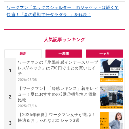
ワークマン「エックスシェルター」のジャケットは軽くて
快適！「夏の通勤で汗ダラダラ...」を解決！
最新
一週間
一ヶ月
ワークマンの「氷撃冷感インナースリーブ
レスVネック」は790円でまとめ買いにイ
1
チ...
2026/08/08
【ワークマン】「冷感レギンス」着用レビ
ュー！夏におすすめの3選◎機能性と価格
2
比較
2025/07/16
【2025年春夏】ワークマン女子が選ぶ！
快適＆おしゃれなポロシャツ3選
3