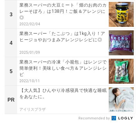
業務スーパーの大豆ミート「畑のお肉のカ
レーそぼろ」は138円！ご飯＆アレンジに
3
◎
2022/02/04
業務スーパー「たこぶつ」は1kg入り！ア
ヒージョやおつまみアレンジレシピに◎
4
2025/01/09
業務スーパーの冷凍「小籠包」はレンジで
簡単便利！美味しい食べ方＆アレンジレシ
5
ピ
2022/10/11
【大人気】ひんやり冷感寝具で快適な睡眠
をあなたに。
PR
アイリスプラザ
Recommended by