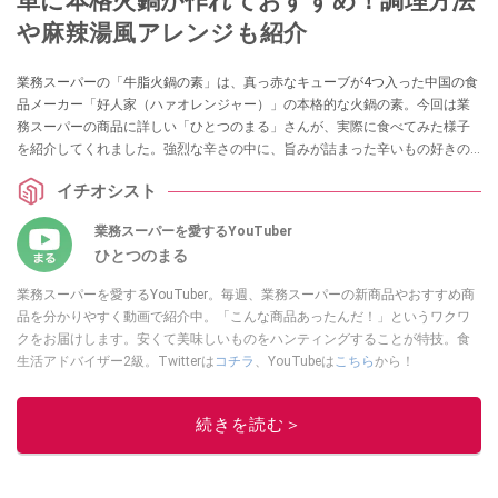
単に本格火鍋が作れておすすめ！調理方法
や麻辣湯風アレンジも紹介
業務スーパーの「牛脂火鍋の素」は、真っ赤なキューブが4つ入った中国の食
品メーカー「好人家（ハァオレンジャー）」の本格的な火鍋の素。今回は業
務スーパーの商品に詳しい「ひとつのまる」さんが、実際に食べてみた様子
を紹介してくれました。強烈な辛さの中に、旨みが詰まった辛いもの好きの
方におすすめしたい商品なのだそう。さらに美味しくなるアレンジレシピも
イチオシスト
紹介してくれましたので、ぜひ参考にしてみてくださいね。
業務スーパーを愛するYouTuber
ひとつのまる
業務スーパーを愛するYouTuber。毎週、業務スーパーの新商品やおすすめ商
品を分かりやすく動画で紹介中。「こんな商品あったんだ！」というワクワ
クをお届けします。安くて美味しいものをハンティングすることが特技。食
生活アドバイザー2級。Twitterは
コチラ
、YouTubeは
こちら
から！
このイチオシストの他の記事を読む
続きを読む＞