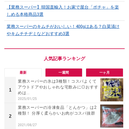
【業務スーパー】韓国直輸入！お家で屋台「ポチャ」を楽
しめる本格商品3選
業務スーパーのキムチがおいしい！400gはある？白菜漬け
やキムチチヂミなどおすすめ3選
最新
一週間
一ヶ月
業務スーパーの氷は3種類！コスパよくて
アウトドアやおしゃれな宅飲みに◎おすす
1
めは...
2025/01/25
業務スーパーの冷凍食品「とんかつ」は2
種類！ 分厚く柔らかいお肉がコスパ抜群
2
2021/08/27