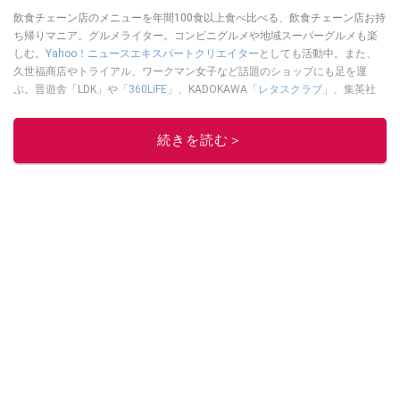
飲食チェーン店のメニューを年間100食以上食べ比べる、飲食チェーン店お持
ち帰りマニア。グルメライター。コンビニグルメや地域スーパーグルメも楽
しむ。
Yahoo！ニュースエキスパートクリエイター
としても活動中。また、
久世福商店やトライアル、ワークマン女子など話題のショップにも足を運
ぶ。晋遊舎「LDK」や
「360LiFE」
、KADOKAWA
「レタスクラブ」
、集英社
「週刊プレイボーイ」、宝島社「おいしい！ シャトレーゼBOOK」などでグ
ルメライター、食の専門家として出演実績あり。
続きを読む＞
このイチオシストの他の記事を読む