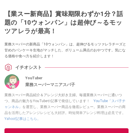
【業スー新商品】賞味期限わずか1分？話
題の「10ウォンパン」は超伸び～るモッ
ツアレラが最高！
業務スーパーの新商品「10ウォンパン」は、超伸びるモッツァレラチーズと
甘めのパンケーキ生地がマッチした、ボリューム満点のおやつです。気にな
る価格や食べ方を紹介します！
イチオシスト
YouTuber
業務スーパーマニアスパ子
業務スーパー商品紹介＆アレンジ大好き主婦。毎週業務スーパーに通いつ
つ、商品の魅力をYouTubeや記事で発信しています！
YouTube「スパ子チ
ャンネル」
を運営し、業務スーパー商品を徹底レビュー。業務スーパーの商
品を活用したアレンジレシピも大好評。時短簡単アレンジ料理は必見です。
Yahoo!記事はこちら。
このイチオシストの他の記事を読む