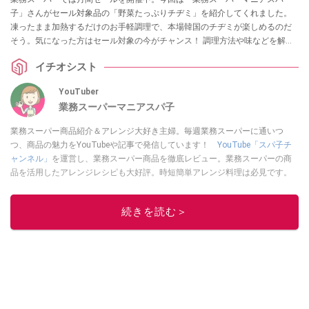
子」さんがセール対象品の「野菜たっぷりチヂミ」を紹介してくれました。
凍ったまま加熱するだけのお手軽調理で、本場韓国のチヂミが楽しめるのだ
そう。気になった方はセール対象の今がチャンス！ 調理方法や味などを解説
していますので、ぜひお買い物の参考にしてみてくださいね。
イチオシスト
YouTuber
業務スーパーマニアスパ子
業務スーパー商品紹介＆アレンジ大好き主婦。毎週業務スーパーに通いつ
つ、商品の魅力をYouTubeや記事で発信しています！
YouTube「スパ子チ
ャンネル」
を運営し、業務スーパー商品を徹底レビュー。業務スーパーの商
品を活用したアレンジレシピも大好評。時短簡単アレンジ料理は必見です。
Yahoo!記事はこちら。
このイチオシストの他の記事を読む
続きを読む＞