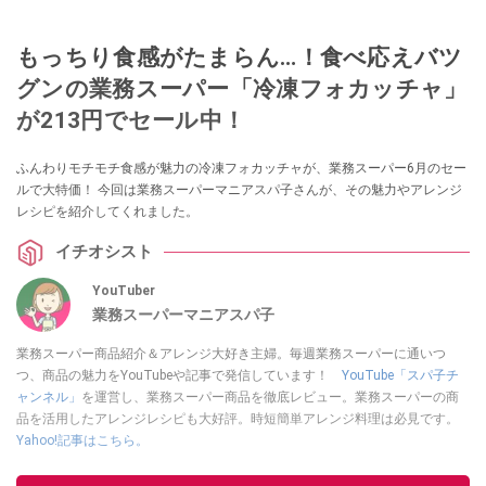
もっちり食感がたまらん…！食べ応えバツ
グンの業務スーパー「冷凍フォカッチャ」
が213円でセール中！
ふんわりモチモチ食感が魅力の冷凍フォカッチャが、業務スーパー6月のセー
ルで大特価！ 今回は業務スーパーマニアスパ子さんが、その魅力やアレンジ
レシピを紹介してくれました。
イチオシスト
YouTuber
業務スーパーマニアスパ子
業務スーパー商品紹介＆アレンジ大好き主婦。毎週業務スーパーに通いつ
つ、商品の魅力をYouTubeや記事で発信しています！
YouTube「スパ子チ
ャンネル」
を運営し、業務スーパー商品を徹底レビュー。業務スーパーの商
品を活用したアレンジレシピも大好評。時短簡単アレンジ料理は必見です。
Yahoo!記事はこちら。
このイチオシストの他の記事を読む