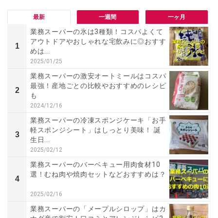
最新
一週間
一ヶ月
業務スーパーの氷は3種類！コスパよくて
アウトドアやおしゃれな宅飲みに◎おすす
1
めは...
2025/01/25
業務スーパーの激安オートミールはコスパ
最強！産地ごとの比較やおすすめのレシピ
2
も
2024/12/16
業務スーパーの冷凍スポンジケーキ「お手
軽スポンジシート」はしっとり美味！ 誕
3
生日...
2025/02/12
業務スーパーのバーベキュー用肉食材10
選！むね肉や焼肉セットなどおすすめは？
4
2025/02/16
業務スーパーの「メープルシロップ」はカ