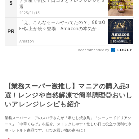
ナダ産で割安！口コミとアレンジレシピ3
5
選
2025/01/15
「え、こんなセールやってたの？」80％O
FF以上が続々登場！Amazonの本気が...
PR
Amazon
Recommended by
【業務スーパー激推し】マニアの購入品3
選！レンジや自然解凍で簡単調理◎おいし
いアレンジレシピも紹介
業務スーパーマニアのスパ子さんが「串なし焼き鳥」「シーフードドリアソ
ース」「中華くらげ」を紹介。ストックしやすく忙しい日に役立つ便利な冷
凍・レトルト商品です。ぜひお買い物の参考に！