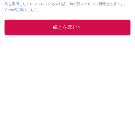
品を活用したアレンジレシピも大好評。時短簡単アレンジ料理は必見です。
Yahoo!記事はこちら。
このイチオシストの他の記事を読む
続きを読む＞