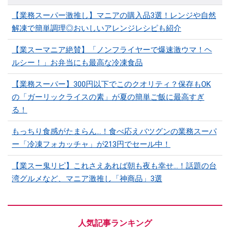
【業務スーパー激推し】マニアの購入品3選！レンジや自然
解凍で簡単調理◎おいしいアレンジレシピも紹介
【業スーマニア絶賛】「ノンフライヤーで爆速激ウマ！ヘ
ルシー！」お弁当にも最高な冷凍食品
【業務スーパー】300円以下でこのクオリティ？保存もOK
の「ガーリックライスの素」が夏の簡単ご飯に最高すぎ
る！
もっちり食感がたまらん…！食べ応えバツグンの業務スーパ
ー「冷凍フォカッチャ」が213円でセール中！
【業スー鬼リピ】これさえあれば朝も夜も幸せ…！話題の台
湾グルメなど、マニア激推し「神商品」3選