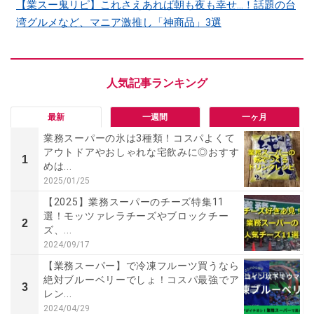
【業スー鬼リピ】これさえあれば朝も夜も幸せ…！話題の台
湾グルメなど、マニア激推し「神商品」3選
最新
一週間
一ヶ月
業務スーパーの氷は3種類！コスパよくて
アウトドアやおしゃれな宅飲みに◎おすす
1
めは...
2025/01/25
【2025】業務スーパーのチーズ特集11
選！モッツァレラチーズやブロックチー
2
ズ、...
2024/09/17
【業務スーパー】で冷凍フルーツ買うなら
絶対ブルーベリーでしょ！コスパ最強でア
3
レン...
2024/04/29