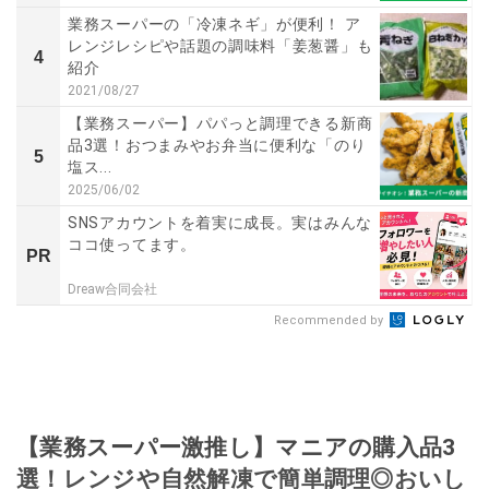
業務スーパーの「冷凍ネギ」が便利！ ア
レンジレシピや話題の調味料「姜葱醤」も
4
紹介
2021/08/27
【業務スーパー】パパっと調理できる新商
品3選！おつまみやお弁当に便利な「のり
5
塩ス...
2025/06/02
SNSアカウントを着実に成長。実はみんな
ココ使ってます。
PR
Dreaw合同会社
Recommended by
【業務スーパー激推し】マニアの購入品3
選！レンジや自然解凍で簡単調理◎おいし