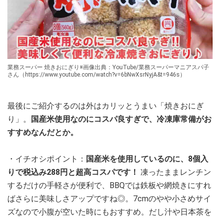
業務スーパー 焼きおにぎり※画像出典：YouTube/業務スーパーマニアスパ子
さん（https://www.youtube.com/watch?v=6bNwXsrNyjA&t=946s）
最後にご紹介するのは外はカリッとうまい「焼きおにぎ
り」。
国産米使用なのにコスパ良すぎで、冷凍庫常備がお
すすめなんだとか。
・イチオシポイント：
国産米を使用しているのに、8個入
りで税込み288円と超高コスパです！
凍ったままレンチン
するだけの手軽さが便利で、BBQでは鉄板や網焼きにすれ
ばさらに美味しさアップですね◎。7cmのやや小さめサイ
ズなので小腹が空いた時にもおすすめ。だし汁や日本茶を