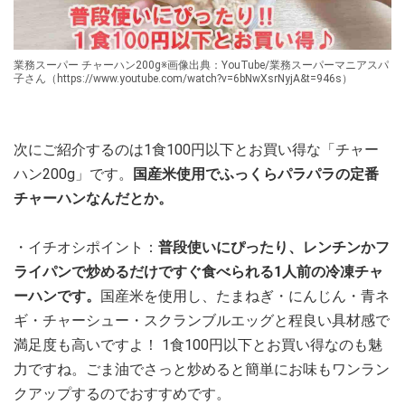
業務スーパー チャーハン200g※画像出典：YouTube/業務スーパーマニアスパ
子さん（https://www.youtube.com/watch?v=6bNwXsrNyjA&t=946s）
次にご紹介するのは1食100円以下とお買い得な「チャー
ハン200g」です。
国産米使用でふっくらパラパラの定番
チャーハンなんだとか。
・イチオシポイント：
普段使いにぴったり、レンチンかフ
ライパンで炒めるだけですぐ食べられる1人前の冷凍チャ
ーハンです。
国産米を使用し、たまねぎ・にんじん・青ネ
ギ・チャーシュー・スクランブルエッグと程良い具材感で
満足度も高いですよ！ 1食100円以下とお買い得なのも魅
力ですね。ごま油でさっと炒めると簡単にお味もワンラン
クアップするのでおすすめです。