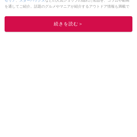
セリア
、
スターバックス
などの人気ショップの隠れた名品を、コラムや動画
を通してご紹介。話題のグルメやマニアが紹介するアウトドア情報も満載で
す。配信しているコンテンツは専門家やインフルエンサーが実際に使用して
レビューしています。毎日トレンド情報をお届けしているので、ぜひ
Google
続きを読む＞
ニュースでフォロー
してください！
このイチオシストの他の記事を読む