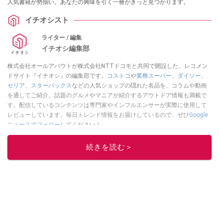
人気書籍が勢揃い。あなたの興味を引く一冊がきっと見つかります。
イチオシスト
ライター / 編集
イチオシ編集部
株式会社オールアバウトが株式会社NTTドコモと共同で開設した、レコメン
ドサイト『イチオシ』の編集部です。
コストコ
や
業務スーパー
、
ダイソー
、
セリア
、
スターバックス
などの人気ショップの隠れた名品を、コラムや動画
を通してご紹介。話題のグルメやマニアが紹介するアウトドア情報も満載で
す。配信しているコンテンツは専門家やインフルエンサーが実際に使用して
レビューしています。毎日トレンド情報をお届けしているので、ぜひ
Google
ニュースでフォロー
してください！
このイチオシストの他の記事を読む
続きを読む＞