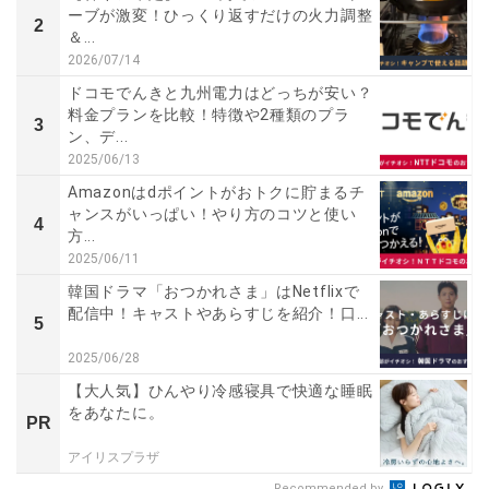
ーブが激変！ひっくり返すだけの火力調整
2
＆...
2026/07/14
ドコモでんきと九州電力はどっちが安い？
料金プランを比較！特徴や2種類のプラ
3
ン、デ...
2025/06/13
Amazonはdポイントがおトクに貯まるチ
ャンスがいっぱい！やり方のコツと使い
4
方...
2025/06/11
韓国ドラマ「おつかれさま」はNetflixで
配信中！キャストやあらすじを紹介！口...
5
2025/06/28
【大人気】ひんやり冷感寝具で快適な睡眠
をあなたに。
PR
アイリスプラザ
Recommended by