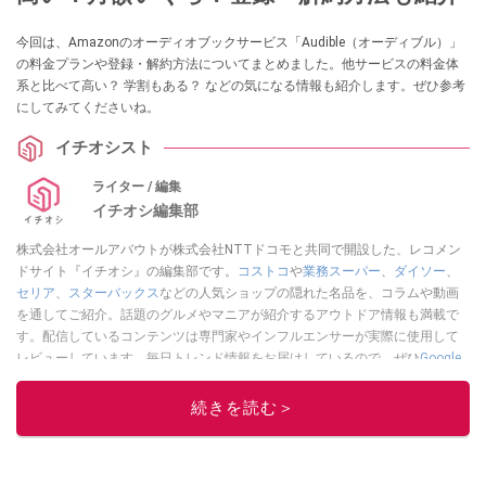
今回は、Amazonのオーディオブックサービス「Audible（オーディブル）」
の料金プランや登録・解約方法についてまとめました。他サービスの料金体
系と比べて高い？ 学割もある？ などの気になる情報も紹介します。ぜひ参考
にしてみてくださいね。
イチオシスト
ライター / 編集
イチオシ編集部
株式会社オールアバウトが株式会社NTTドコモと共同で開設した、レコメン
ドサイト『イチオシ』の編集部です。
コストコ
や
業務スーパー
、
ダイソー
、
セリア
、
スターバックス
などの人気ショップの隠れた名品を、コラムや動画
を通してご紹介。話題のグルメやマニアが紹介するアウトドア情報も満載で
す。配信しているコンテンツは専門家やインフルエンサーが実際に使用して
レビューしています。毎日トレンド情報をお届けしているので、ぜひ
Google
ニュースでフォロー
してください！
続きを読む＞
このイチオシストの他の記事を読む