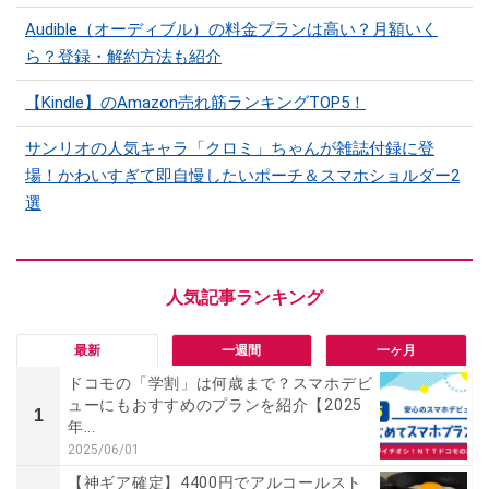
Audible（オーディブル）の料金プランは高い？月額いく
ら？登録・解約方法も紹介
【Kindle】のAmazon売れ筋ランキングTOP5！
サンリオの人気キャラ「クロミ」ちゃんが雑誌付録に登
場！かわいすぎて即自慢したいポーチ＆スマホショルダー2
選
最新
一週間
一ヶ月
ドコモの「学割」は何歳まで？スマホデビ
ューにもおすすめのプランを紹介【2025
1
年...
2025/06/01
【神ギア確定】4400円でアルコールスト