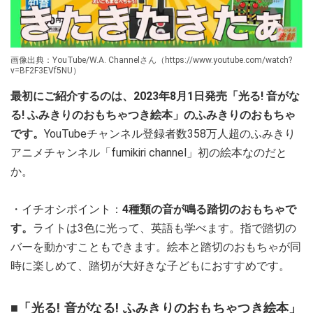
画像出典：YouTube/W.A. Channelさん（https://www.youtube.com/watch?
v=BF2F3EVf5NU）
最初にご紹介するのは、2023年8月1日発売「光る! 音がな
る! ふみきりのおもちゃつき絵本」のふみきりのおもちゃ
です。
YouTubeチャンネル登録者数358万人超のふみきり
アニメチャンネル「fumikiri channel」初の絵本なのだと
か。
・イチオシポイント：
4種類の音が鳴る踏切のおもちゃで
す。
ライトは3色に光って、英語も学べます。指で踏切の
バーを動かすこともできます。絵本と踏切のおもちゃが同
時に楽しめて、踏切が大好きな子どもにおすすめです。
■「光る! 音がなる! ふみきりのおもちゃつき絵本」