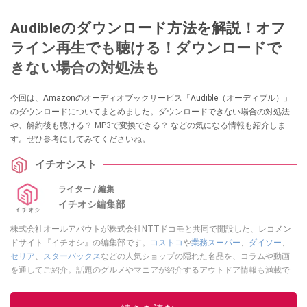
Audibleのダウンロード方法を解説！オフ
ライン再生でも聴ける！ダウンロードで
きない場合の対処法も
今回は、Amazonのオーディオブックサービス「Audible（オーディブル）」
のダウンロードについてまとめました。ダウンロードできない場合の対処法
や、解約後も聴ける？ MP3で変換できる？ などの気になる情報も紹介しま
す。ぜひ参考にしてみてくださいね。
イチオシスト
ライター / 編集
イチオシ編集部
株式会社オールアバウトが株式会社NTTドコモと共同で開設した、レコメン
ドサイト『イチオシ』の編集部です。
コストコ
や
業務スーパー
、
ダイソー
、
セリア
、
スターバックス
などの人気ショップの隠れた名品を、コラムや動画
を通してご紹介。話題のグルメやマニアが紹介するアウトドア情報も満載で
す。配信しているコンテンツは専門家やインフルエンサーが実際に使用して
レビューしています。毎日トレンド情報をお届けしているので、ぜひ
Google