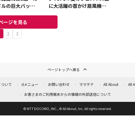
ドルの巨大バッグ
に大活躍の首かけ扇風機を
ムソーダトートも
おさえた1位のアイテムは⁉
ページを見る
1
2
3
ページトップへ戻る
について
dメニュー
お問い合わせ
ママテナ
All About
All
お客さまのご利用端末からの情報の外部送信について
© NTT DOCOMO, INC., © All About, Inc. All rights reserved.