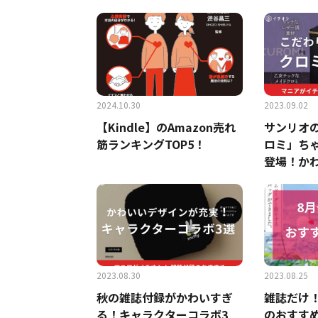
料キャンペーンも？
きない場
2024.10.30
2023.09.02
【Kindle】のAmazon売れ
サンリオ
筋ランキングTOP5！
ロミ」ち
登場！か
したいポ
ルダー2選
2023.08.30
2023.08.25
秋の雑誌付録がかわいすぎ
雑誌だけ！
る！キャラクターコラボ3
のおすす