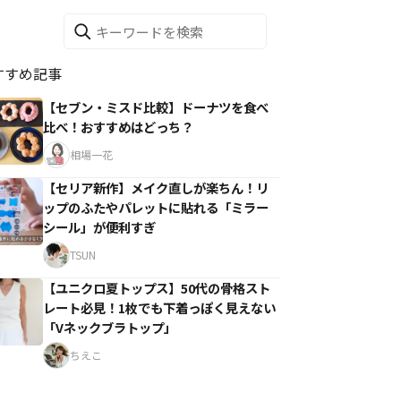
すすめ記事
【セブン・ミスド比較】ドーナツを食べ
比べ！おすすめはどっち？
相場一花
【セリア新作】メイク直しが楽ちん！リ
ップのふたやパレットに貼れる「ミラー
シール」が便利すぎ
TSUN
【ユニクロ夏トップス】50代の骨格スト
レート必見！1枚でも下着っぽく見えない
「Vネックブラトップ」
ちえこ