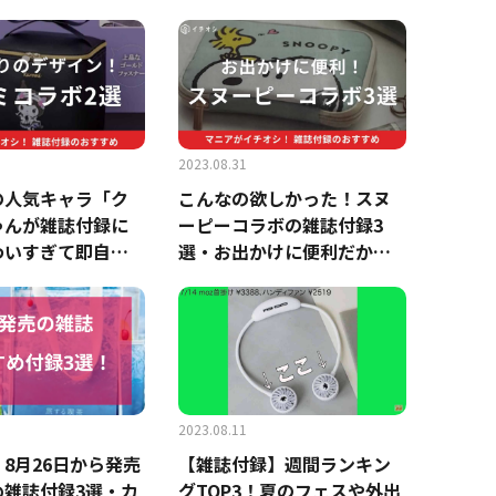
合の対処法も
介
2023.08.31
の人気キャラ「ク
こんなの欲しかった！スヌ
ゃんが雑誌付録に
ーピーコラボの雑誌付録3
わいすぎて即自慢
選・お出かけに便利だから
ーチ＆スマホショ
いつでも気分があがる～
2023.08.11
8月26日から発売
【雑誌付録】週間ランキン
め雑誌付録3選・カ
グTOP3！夏のフェスや外出