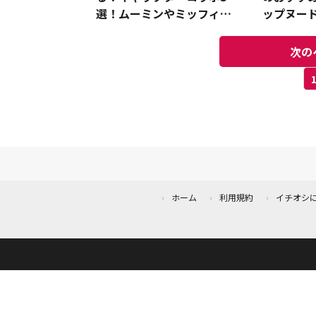
選！ムーミンやミッフィー
ップヌー
の財布やポーチ他《2023》
やクリー
次の
ホーム
利用規約
イチオシ