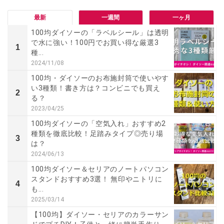
最新
一週間
一ヶ月
100均ダイソーの「ラベルシール」は透明
で水に強い！100円でお買い得な厳選3
1
種...
2024/11/08
100均・ダイソーのお布施封筒で使いやす
い3種類！書き方は？コンビニでも買え
2
る？
2023/04/25
100均ダイソーの「空気入れ」おすすめ2
種類を徹底比較！足踏みタイプ◎売り場
3
は？
2024/06/13
100均ダイソー＆セリアのノートパソコン
スタンドおすすめ3選！ 無印やニトリに
4
も...
2025/03/14
【100均】ダイソー・セリアのカラーサン