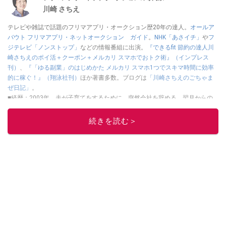
川崎 さちえ
テレビや雑誌で話題のフリマアプリ・オークション歴20年の達人。
オールア
バウト フリマアプリ・ネットオークション ガイド
。
NHK「あさイチ」
や
フ
ジテレビ「ノンストップ」
などの情報番組に出演。
『できるfit 節約の達人川
崎さちえのポイ活＋クーポン＋メルカリ スマホでおトク術』（インプレス
刊）
、
『「ゆる副業」のはじめかた メルカリ スマホ1つでスキマ時間に効率
的に稼ぐ！』（翔泳社刊）
ほか著書多数。ブログは
「川崎さちえのごちゃま
ぜ日記」
。
■経歴：2003年、夫が子育てをするために、突然会社を辞める。翌月からの
給料が０円になり、家にいながら、しかも空いた時間でできるオークション
に目をつける。しかし、取引の仕方がわからずに、まずは落札者として参
続きを読む＞
加。その後、出品者側にまわり、家の中の物を出品しまくる。出品する物が
ほぼなくなってからは、仕入れを経験。ネットオークションを生活の一部に
取り入れるべく、「ネットオークションやフリマアプリは生活のインフラに
なる」という考えを持つ。また消費税増税の社会においては、ネットオーク
ションやフリマアプリが家計の救世主になりえると考え、業者とは違う視点
でユーザーとして参加中。
このイチオシストの他の記事を読む