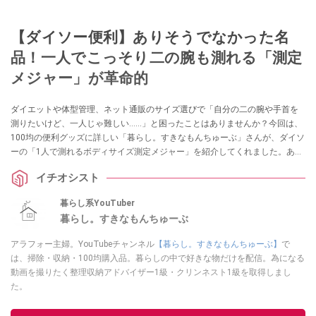
【ダイソー便利】ありそうでなかった名
品！一人でこっそり二の腕も測れる「測定
メジャー」が革命的
ダイエットや体型管理、ネット通販のサイズ選びで「自分の二の腕や手首を
測りたいけど、一人じゃ難しい……」と困ったことはありませんか？今回は、
100均の便利グッズに詳しい「暮らし。すきなもんちゅーぶ」さんが、ダイソ
ーの「1人で測れるボディサイズ測定メジャー」を紹介してくれました。あり
そうでなかった110円のアイデア名品は、採寸のイライラを解消してくれる一
イチオシスト
家に一台レベルの重宝アイテムです！
暮らし系YouTuber
暮らし。すきなもんちゅーぶ
アラフォー主婦。YouTubeチャンネル
【暮らし。すきなもんちゅーぶ】
で
は、掃除・収納・100均購入品。暮らしの中で好きな物だけを配信。為になる
動画を撮りたく整理収納アドバイザー1級・クリンネスト1級を取得しまし
た。
このイチオシストの他の記事を読む