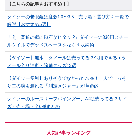
【こちらの記事もおすすめ！】
ダイソーの老眼鏡は度数1.0〜3.5！売り場・選び方を一覧で
解説【おすすめ5選】
「え、普通の壁に磁石がピタッ!?」ダイソーの330円スチー
ルタイルでデッドスペースをなくす収納術
【ダイソー】無水エタノールは売ってる？代用できるエタ
ノール入り消毒・除菌グッズ13選
【ダイソー便利】ありそうでなかった名品！一人でこっそ
り二の腕も測れる「測定メジャー」が革命的
ダイソーのルーズリーフバインダー、A4は売ってる？サイ
ズ・売り場・全6種まとめ