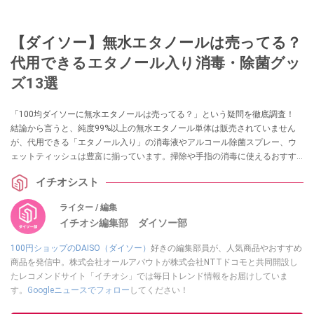
【ダイソー】無水エタノールは売ってる？
代用できるエタノール入り消毒・除菌グッ
ズ13選
「100均ダイソーに無水エタノールは売ってる？」という疑問を徹底調査！
結論から言うと、純度99%以上の無水エタノール単体は販売されていません
が、代用できる「エタノール入り」の消毒液やアルコール除菌スプレー、ウ
ェットティッシュは豊富に揃っています。掃除や手指の消毒に使えるおすす
めグッズ13選を実際の売り場情報とともに紹介します。
イチオシスト
ライター / 編集
イチオシ編集部 ダイソー部
100円ショップのDAISO（ダイソー）
好きの編集部員が、人気商品やおすすめ
商品を発信中。株式会社オールアバウトが株式会社NTTドコモと共同開設し
たレコメンドサイト「イチオシ」では毎日トレンド情報をお届けしていま
す。
Googleニュースでフォロー
してください！
このイチオシストの他の記事を読む