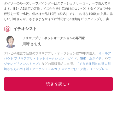
ダイソーのルーズリーフバインダーはステーショナリーコーナーで購入でき
ます。B5・A5対応の定番サイズから推し活向けのコンパクトタイプまで全6
種類を一覧で比較。価格は全品110円（税込）です。 お得な100均の文具に詳
しい川崎さんが、さまざまなサイズに対応する6種類をピックアップし、実際
の使い勝手を紹介します。
イチオシスト
フリマアプリ・ネットオークションの専門家
川崎 さちえ
テレビや雑誌で話題のフリマアプリ・オークション歴20年の達人。
オールア
バウト フリマアプリ・ネットオークション ガイド
。
NHK「あさイチ」
や
フ
ジテレビ「ノンストップ」
などの情報番組に出演。
『できるfit 節約の達人川
崎さちえのポイ活＋クーポン＋メルカリ スマホでおトク術』（インプレス
刊）
、
『「ゆる副業」のはじめかた メルカリ スマホ1つでスキマ時間に効率
的に稼ぐ！』（翔泳社刊）
ほか著書多数。ブログは
「川崎さちえのごちゃま
続きを読む＞
ぜ日記」
。
■経歴：2003年、夫が子育てをするために、突然会社を辞める。翌月からの
給料が０円になり、家にいながら、しかも空いた時間でできるオークション
に目をつける。しかし、取引の仕方がわからずに、まずは落札者として参
加。その後、出品者側にまわり、家の中の物を出品しまくる。出品する物が
ほぼなくなってからは、仕入れを経験。ネットオークションを生活の一部に
取り入れるべく、「ネットオークションやフリマアプリは生活のインフラに