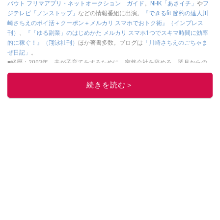
バウト フリマアプリ・ネットオークション ガイド
。
NHK「あさイチ」
や
フ
ジテレビ「ノンストップ」
などの情報番組に出演。
『できるfit 節約の達人川
崎さちえのポイ活＋クーポン＋メルカリ スマホでおトク術』（インプレス
刊）
、
『「ゆる副業」のはじめかた メルカリ スマホ1つでスキマ時間に効率
的に稼ぐ！』（翔泳社刊）
ほか著書多数。ブログは
「川崎さちえのごちゃま
ぜ日記」
。
■経歴：2003年、夫が子育てをするために、突然会社を辞める。翌月からの
給料が０円になり、家にいながら、しかも空いた時間でできるオークション
に目をつける。しかし、取引の仕方がわからずに、まずは落札者として参
続きを読む＞
加。その後、出品者側にまわり、家の中の物を出品しまくる。出品する物が
ほぼなくなってからは、仕入れを経験。ネットオークションを生活の一部に
取り入れるべく、「ネットオークションやフリマアプリは生活のインフラに
なる」という考えを持つ。また消費税増税の社会においては、ネットオーク
ションやフリマアプリが家計の救世主になりえると考え、業者とは違う視点
でユーザーとして参加中。
このイチオシストの他の記事を読む