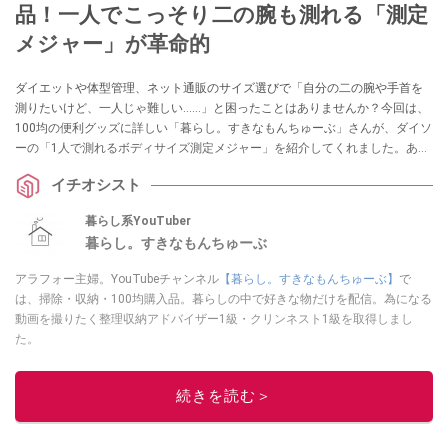
品！一人でこっそり二の腕も測れる「測定
メジャー」が革命的
ダイエットや体型管理、ネット通販のサイズ選びで「自分の二の腕や手首を
測りたいけど、一人じゃ難しい……」と困ったことはありませんか？今回は、
100均の便利グッズに詳しい「暮らし。すきなもんちゅーぶ」さんが、ダイソ
ーの「1人で測れるボディサイズ測定メジャー」を紹介してくれました。あり
そうでなかった110円のアイデア名品は、採寸のイライラを解消してくれる一
イチオシスト
家に一台レベルの重宝アイテムです！
暮らし系YouTuber
暮らし。すきなもんちゅーぶ
アラフォー主婦。YouTubeチャンネル
【暮らし。すきなもんちゅーぶ】
で
は、掃除・収納・100均購入品。暮らしの中で好きな物だけを配信。為になる
動画を撮りたく整理収納アドバイザー1級・クリンネスト1級を取得しまし
た。
このイチオシストの他の記事を読む
続きを読む＞