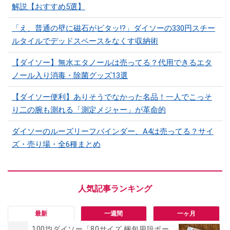
解説【おすすめ5選】
「え、普通の壁に磁石がピタッ!?」ダイソーの330円スチー
ルタイルでデッドスペースをなくす収納術
【ダイソー】無水エタノールは売ってる？代用できるエタ
ノール入り消毒・除菌グッズ13選
【ダイソー便利】ありそうでなかった名品！一人でこっそ
り二の腕も測れる「測定メジャー」が革命的
ダイソーのルーズリーフバインダー、A4は売ってる？サイ
ズ・売り場・全6種まとめ
最新
一週間
一ヶ月
100均ダイソー「80サイズ 梱包用段ボー