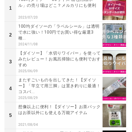
ル」の売り場はどこ？メルカリにも便利
1
2023/07/20
100均ダイソーの「ラベルシール」は透明
で水に強い！100円でお買い得な厳選3
2
種...
2024/11/08
【ダイソー】「水切りワイパー」を使って
みたレビュー！お風呂掃除にも便利でおす
3
すめ
2025/06/09
またすごいものを出してきた！【ダイソ
ー】「竿立て用三脚」は置き釣りに最適！
4
コスパ...
2025/08/29
想像以上に便利！【ダイソー】お茶パック
はお茶以外にも使える万能アイテム
5
2021/08/04