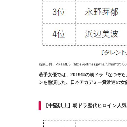
画像出典：PRTIMES（https://prtimes.jp/main/html/rd/p/0
若手女優では、2019年の朝ドラ『なつぞ
ンを熱演した、日本アカデミー賞常連の女
【中堅以上】朝ドラ歴代ヒロイン人気