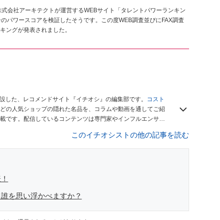
株式会社アーキテクトが運営するWEBサイト「タレントパワーランキン
のパワースコアを検証したそうです。この度WEB調査並びにFAX調査
キングが発表されました。
開設した、レコメンドサイト『イチオシ』の編集部です。
コスト
どの人気ショップの隠れた名品を、コラムや動画を通してご紹
載です。配信しているコンテンツは専門家やインフルエンサー
をお届けしているので、ぜひ
Googleニュースでフォロー
してく
このイチオシストの他の記事を読む
表！
ら誰を思い浮かべますか？