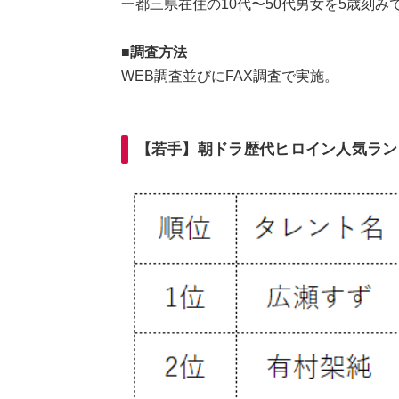
一都三県在住の10代〜50代男女を5歳刻みで
■調査方法
WEB調査並びにFAX調査で実施。
【若手】朝ドラ歴代ヒロイン人気ラン