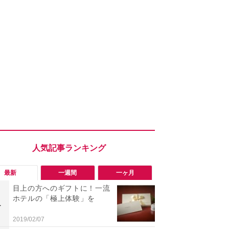
最新
一週間
一ヶ月
目上の方へのギフトに！一流
「勝手にデ
ホテルの「極上体験」を
る!?」Win
1
1
オフにして最
身を守る技
2019/02/07
2026/08/05