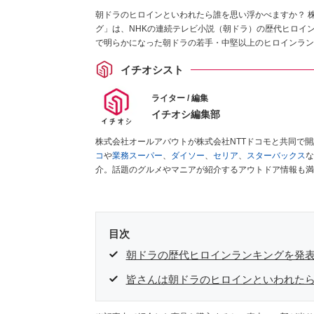
朝ドラのヒロインといわれたら誰を思い浮かべますか？ 
グ」は、NHKの連続テレビ小説（朝ドラ）の歴代ヒロイン
で明らかになった朝ドラの若手・中堅以上のヒロインラン
イチオシスト
ライター / 編集
イチオシ編集部
株式会社オールアバウトが株式会社NTTドコモと共同で
コ
や
業務スーパー
、
ダイソー
、
セリア
、
スターバックス
な
介。話題のグルメやマニアが紹介するアウトドア情報も満
が実際に使用してレビューしています。毎日トレンド情報
ださい！
目次
朝ドラの歴代ヒロインランキングを発
皆さんは朝ドラのヒロインといわれた