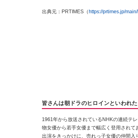
出典元：PRTIMES（
https://prtimes.jp/mai
皆さんは朝ドラのヒロインといわれた
1961年から放送されているNHKの連続
物女優から若手女優まで幅広く登用されて
出演をきっかけに、売れっ子女優の仲間入