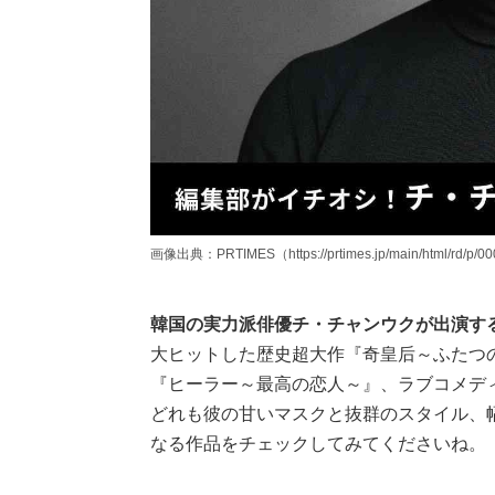
画像出典：PRTIMES（https://prtimes.jp/main/html/rd/p/00
韓国の実力派俳優チ・チャンウクが出演す
大ヒットした歴史超大作『奇皇后～ふたつ
『ヒーラー～最高の恋人～』、ラブコメディ『あ
どれも彼の甘いマスクと抜群のスタイル、
なる作品をチェックしてみてくださいね。