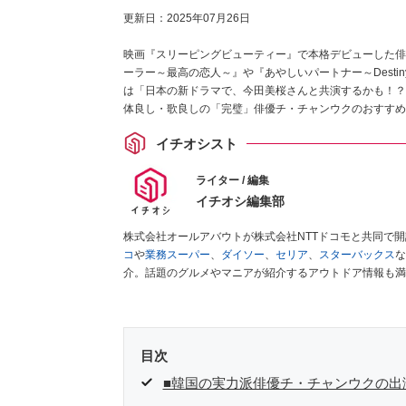
更新日：
2025年07月26日
映画『スリーピングビューティー』で本格デビューした俳
ーラー～最高の恋人～』や『あやしいパートナー～Destin
は「日本の新ドラマで、今田美桜さんと共演するかも！？
体良し・歌良しの「完璧」俳優チ・チャンウクのおすすめ
とめました。
イチオシスト
ライター / 編集
イチオシ編集部
株式会社オールアバウトが株式会社NTTドコモと共同で
コ
や
業務スーパー
、
ダイソー
、
セリア
、
スターバックス
な
介。話題のグルメやマニアが紹介するアウトドア情報も満
が実際に使用してレビューしています。毎日トレンド情報
ださい！
目次
■韓国の実力派俳優チ・チャンウクの出