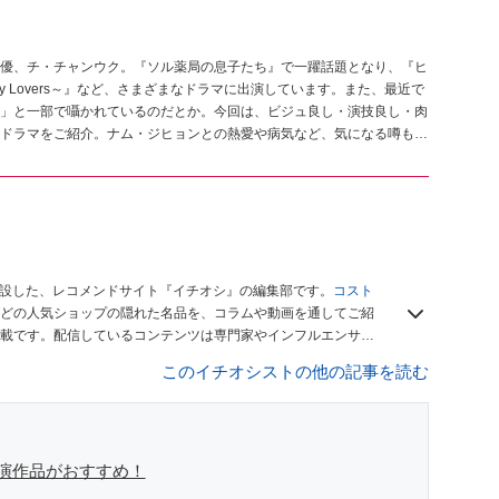
優、チ・チャンウク。『ソル薬局の息子たち』で一躍話題となり、『ヒ
y Lovers～』など、さまざまなドラマに出演しています。また、最近で
」と一部で囁かれているのだとか。今回は、ビジュ良し・演技良し・肉
ドラマをご紹介。ナム・ジヒョンとの熱愛や病気など、気になる噂もま
開設した、レコメンドサイト『イチオシ』の編集部です。
コスト
どの人気ショップの隠れた名品を、コラムや動画を通してご紹
載です。配信しているコンテンツは専門家やインフルエンサー
をお届けしているので、ぜひ
Googleニュースでフォロー
してく
このイチオシストの他の記事を読む
演作品がおすすめ！