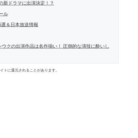
の新ドラマに出演決定！？
ール
5選＆日本放送情報
ャンウクの出演作品は名作揃い！ 圧倒的な演技に酔いし
イトに還元されることがあります。