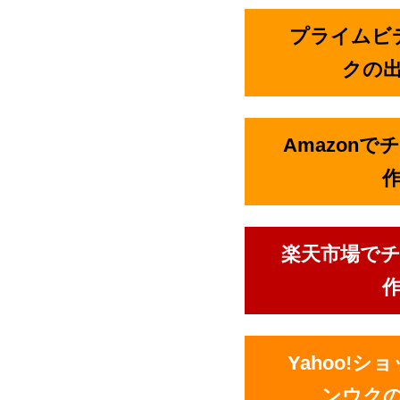
プライムビ
クの
Amazon
楽天市場で
Yahoo!
ンウク