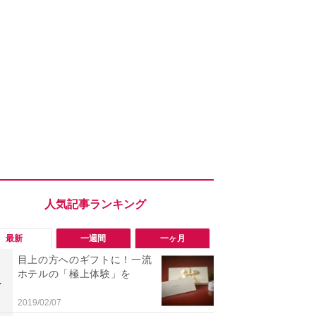
最新
一週間
一ヶ月
目上の方へのギフトに！一流
「勝手にデ
ホテルの「極上体験」を
る!?」Win
1
1
オフにして最
身を守る技
2019/02/07
2026/08/05