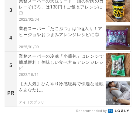
業務スーパーの大豆ミート「畑のお肉のカ
レーそぼろ」は138円！ご飯＆アレンジに
3
◎
2022/02/04
業務スーパー「たこぶつ」は1kg入り！ア
ヒージョやおつまみアレンジレシピに◎
4
2025/01/09
業務スーパーの冷凍「小籠包」はレンジで
簡単便利！美味しい食べ方＆アレンジレシ
5
ピ
2022/10/11
【大人気】ひんやり冷感寝具で快適な睡眠
をあなたに。
PR
アイリスプラザ
Recommended by