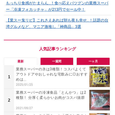
もっちり食感がたまらん…！食べ応えバツグンの業務スーパ
ー「冷凍フォカッチャ」が213円でセール中！
【業スー鬼リピ】これさえあれば朝も夜も幸せ…！話題の台
湾グルメなど、マニア激推し「神商品」3選
最新
一週間
一ヶ月
業務スーパーの氷は3種類！コスパよくて
アウトドアやおしゃれな宅飲みに◎おすす
1
めは...
2025/01/25
業務スーパーの冷凍食品「とんかつ」は2
種類！ 分厚く柔らかいお肉がコスパ抜群
2
2021/08/27