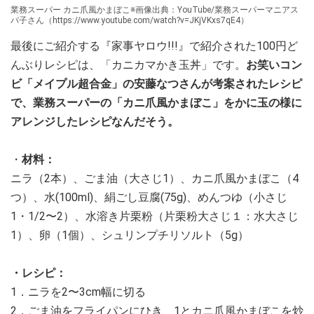
業務スーパー カニ爪風かまぼこ※画像出典：YouTube/業務スーパーマニアス
パ子さん（https://www.youtube.com/watch?v=JKjVKxs7qE4）
最後にご紹介する『家事ヤロウ!!!』で紹介された100円ど
んぶりレシピは、「カニカマかき玉丼」です。
お笑いコン
ビ「メイプル超合金」の安藤なつさんが考案されたレシピ
で、業務スーパーの「カニ爪風かまぼこ」をかに玉の様に
アレンジしたレシピなんだそう。
・
材料：
ニラ（2本）、ごま油（大さじ1）、カニ爪風かまぼこ（4
つ）、水(100ml)、絹ごし豆腐(75g)、めんつゆ（小さじ
1・1/2〜2）、水溶き片栗粉（片栗粉大さじ１：水大さじ
1）、卵（1個）、シュリンプチリソルト（5g）
・レシピ：
1．ニラを2〜3cm幅に切る
2．ごま油をフライパンにひき、1とカニ爪風かまぼこを炒