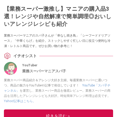
【業務スーパー激推し】マニアの購入品3
選！レンジや自然解凍で簡単調理◎おいし
いアレンジレシピも紹介
業務スーパーマニアのスパ子さんが「串なし焼き鳥」「シーフードドリアソ
ース」「中華くらげ」を紹介。ストックしやすく忙しい日に役立つ便利な冷
凍・レトルト商品です。ぜひお買い物の参考に！
イチオシスト
YouTuber
業務スーパーマニアスパ子
業務スーパー商品紹介＆アレンジ大好き主婦。毎週業務スーパーに通いつ
つ、商品の魅力をYouTubeや記事で発信しています！
YouTube「スパ子チ
ャンネル」
を運営し、業務スーパー商品を徹底レビュー。業務スーパーの商
品を活用したアレンジレシピも大好評。時短簡単アレンジ料理は必見です。
Yahoo!記事はこちら。
このイチオシストの他の記事を読む
続きを読む＞