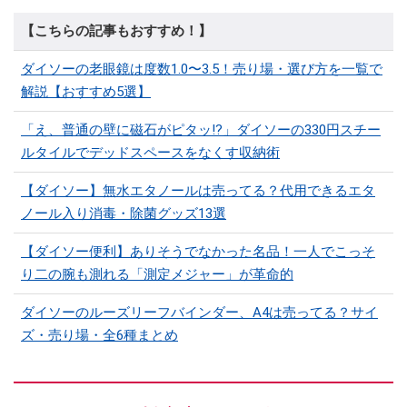
【こちらの記事もおすすめ！】
ダイソーの老眼鏡は度数1.0〜3.5！売り場・選び方を一覧で
解説【おすすめ5選】
「え、普通の壁に磁石がピタッ!?」ダイソーの330円スチー
ルタイルでデッドスペースをなくす収納術
【ダイソー】無水エタノールは売ってる？代用できるエタ
ノール入り消毒・除菌グッズ13選
【ダイソー便利】ありそうでなかった名品！一人でこっそ
り二の腕も測れる「測定メジャー」が革命的
ダイソーのルーズリーフバインダー、A4は売ってる？サイ
ズ・売り場・全6種まとめ