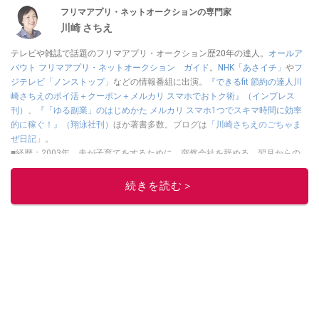
フリマアプリ・ネットオークションの専門家
川崎 さちえ
テレビや雑誌で話題のフリマアプリ・オークション歴20年の達人。
オールア
バウト フリマアプリ・ネットオークション ガイド
。
NHK「あさイチ」
や
フ
ジテレビ「ノンストップ」
などの情報番組に出演。
『できるfit 節約の達人川
崎さちえのポイ活＋クーポン＋メルカリ スマホでおトク術』（インプレス
刊）
、
『「ゆる副業」のはじめかた メルカリ スマホ1つでスキマ時間に効率
的に稼ぐ！』（翔泳社刊）
ほか著書多数。ブログは
「川崎さちえのごちゃま
ぜ日記」
。
■経歴：2003年、夫が子育てをするために、突然会社を辞める。翌月からの
給料が０円になり、家にいながら、しかも空いた時間でできるオークション
に目をつける。しかし、取引の仕方がわからずに、まずは落札者として参
続きを読む＞
加。その後、出品者側にまわり、家の中の物を出品しまくる。出品する物が
ほぼなくなってからは、仕入れを経験。ネットオークションを生活の一部に
取り入れるべく、「ネットオークションやフリマアプリは生活のインフラに
なる」という考えを持つ。また消費税増税の社会においては、ネットオーク
ションやフリマアプリが家計の救世主になりえると考え、業者とは違う視点
でユーザーとして参加中。
このイチオシストの他の記事を読む