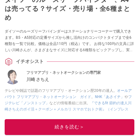
は売ってる？サイズ・売り場・全6種まと
め
ダイソーのルーズリーフバインダーはステーショナリーコーナーで購入でき
ます。B5・A5対応の定番サイズから推し活向けのコンパクトタイプまで全6
種類を一覧で比較。価格は全品110円（税込）です。 お得な100均の文具に詳
しい川崎さんが、さまざまなサイズに対応する6種類をピックアップし、実際
の使い勝手を紹介します。
イチオシスト
フリマアプリ・ネットオークションの専門家
川崎 さちえ
テレビや雑誌で話題のフリマアプリ・オークション歴20年の達人。
オールア
バウト フリマアプリ・ネットオークション ガイド
。
NHK「あさイチ」
や
フ
ジテレビ「ノンストップ」
などの情報番組に出演。
『できるfit 節約の達人川
崎さちえのポイ活＋クーポン＋メルカリ スマホでおトク術』（インプレス
刊）
、
『「ゆる副業」のはじめかた メルカリ スマホ1つでスキマ時間に効率
的に稼ぐ！』（翔泳社刊）
ほか著書多数。ブログは
「川崎さちえのごちゃま
続きを読む＞
ぜ日記」
。
■経歴：2003年、夫が子育てをするために、突然会社を辞める。翌月からの