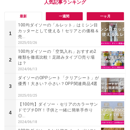
最新
一週間
一ヶ月
100均ダイソーの「ルレット」はミシン目
カッターとして使える！セリアとの価格＆
1
売...
2025/03/26
100均ダイソーの「空気入れ」おすすめ2
種類を徹底比較！足踏みタイプ◎売り場
2
は？
2024/06/13
ダイソーのOPPシート「クリアシート」が
優秀！大きい？小さい？OPP関連商品4選
3
2025/03/25
【100均】ダイソー・セリアのカラーサン
ドでプチDIY！子供と一緒に簡単手作り
4
◎...
2024/06/18