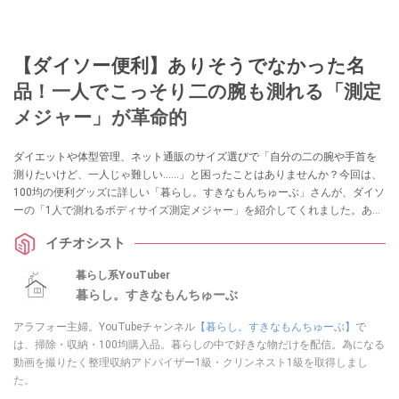
【ダイソー便利】ありそうでなかった名
品！一人でこっそり二の腕も測れる「測定
メジャー」が革命的
ダイエットや体型管理、ネット通販のサイズ選びで「自分の二の腕や手首を
測りたいけど、一人じゃ難しい……」と困ったことはありませんか？今回は、
100均の便利グッズに詳しい「暮らし。すきなもんちゅーぶ」さんが、ダイソ
ーの「1人で測れるボディサイズ測定メジャー」を紹介してくれました。あり
そうでなかった110円のアイデア名品は、採寸のイライラを解消してくれる一
イチオシスト
家に一台レベルの重宝アイテムです！
暮らし系YouTuber
暮らし。すきなもんちゅーぶ
アラフォー主婦。YouTubeチャンネル
【暮らし。すきなもんちゅーぶ】
で
は、掃除・収納・100均購入品。暮らしの中で好きな物だけを配信。為になる
動画を撮りたく整理収納アドバイザー1級・クリンネスト1級を取得しまし
た。