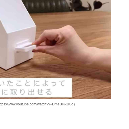
w.youtube.com/watch?v=DmeBiK-2r0o）
」