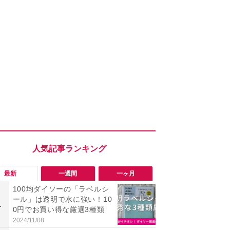
最新
一週間
一ヶ月
100均ダイソーの「ラベルシ
「勝手にデ
ール」は透明で水に強い！10
る!?」Win
1
1
0円でお買い得な厳選3種類
オフにして最
身を守る技
2024/11/08
2026/08/05