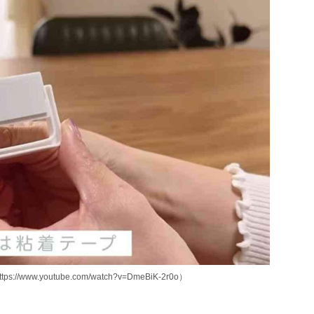
w.youtube.com/watch?v=DmeBiK-2r0o）