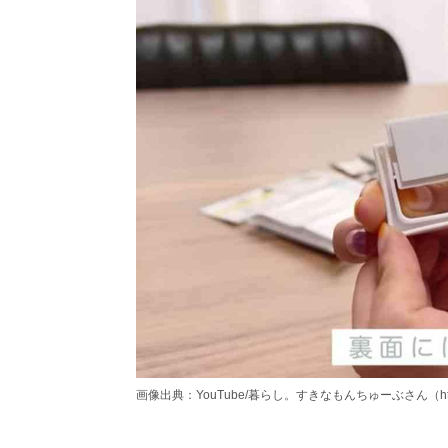
画像出典：YouTube/暮らし。すきなもんちゅーぶさん（https://ww