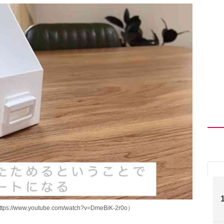
w.youtube.com/watch?v=DmeBiK-2r0o）