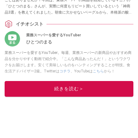
ことはありませんか？今回は、業務スーパーの商品を熟知しているマニアの
「ひとつのまる」さんが、実際に何度もリピート買いしているという「神商
品3選」を教えてくれました。朝食に欠かせないベーグルから、本格派の酸っ
ぱ辛い麺、癒やしのスイーツまで、ストック必須のラインナップを詳しくご
イチオシスト
紹介します。
業務スーパーを愛するYouTuber
ひとつのまる
業務スーパーを愛するYouTuber。毎週、業務スーパーの新商品やおすすめ商
品を分かりやすく動画で紹介中。「こんな商品あったんだ！」というワクワ
クをお届けします。安くて美味しいものをハンティングすることが特技。食
生活アドバイザー2級。Twitterは
コチラ
、YouTubeは
こちら
から！
このイチオシストの他の記事を読む
続きを読む＞