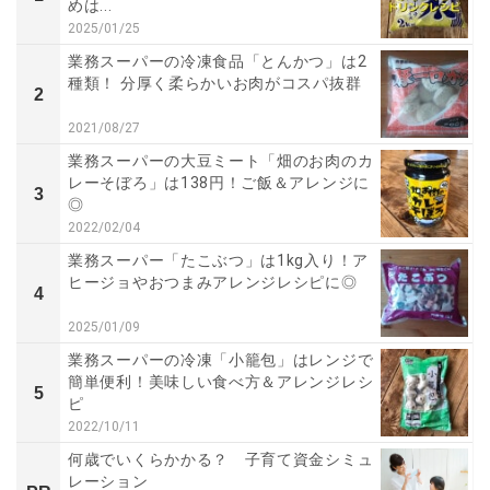
めは...
2025/01/25
業務スーパーの冷凍食品「とんかつ」は2
種類！ 分厚く柔らかいお肉がコスパ抜群
2
2021/08/27
業務スーパーの大豆ミート「畑のお肉のカ
レーそぼろ」は138円！ご飯＆アレンジに
3
◎
2022/02/04
業務スーパー「たこぶつ」は1kg入り！ア
ヒージョやおつまみアレンジレシピに◎
4
2025/01/09
業務スーパーの冷凍「小籠包」はレンジで
簡単便利！美味しい食べ方＆アレンジレシ
5
ピ
2022/10/11
何歳でいくらかかる？ 子育て資金シミュ
レーション