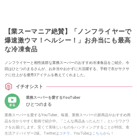
【業スーマニア絶賛】「ノンフライヤーで
爆速激ウマ！ヘルシー！」お弁当にも最高
な冷凍食品
ノンフライヤーと相性抜群な業務スーパーのおすすめ冷凍食品をご紹介。今
回はひとつのまるさんが、お弁当やおかずに大活躍する、手軽で衣がサクサ
クに仕上がる優秀3アイテムを教えてくれました。
イチオシスト
業務スーパーを愛するYouTuber
ひとつのまる
業務スーパーを愛するYouTuber。毎週、業務スーパーの新商品やおすすめ商
品を分かりやすく動画で紹介中。「こんな商品あったんだ！」というワクワ
クをお届けします。安くて美味しいものをハンティングすることが特技。食
生活アドバイザー2級。Twitterは
コチラ
、YouTubeは
こちら
から！