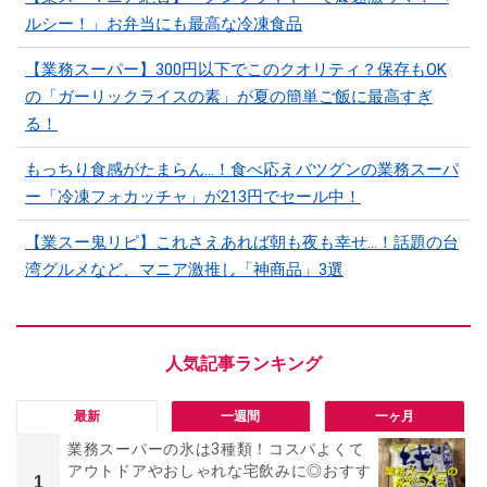
ルシー！」お弁当にも最高な冷凍食品
【業務スーパー】300円以下でこのクオリティ？保存もOK
の「ガーリックライスの素」が夏の簡単ご飯に最高すぎ
る！
もっちり食感がたまらん…！食べ応えバツグンの業務スーパ
ー「冷凍フォカッチャ」が213円でセール中！
【業スー鬼リピ】これさえあれば朝も夜も幸せ…！話題の台
湾グルメなど、マニア激推し「神商品」3選
最新
一週間
一ヶ月
業務スーパーの氷は3種類！コスパよくて
アウトドアやおしゃれな宅飲みに◎おすす
1