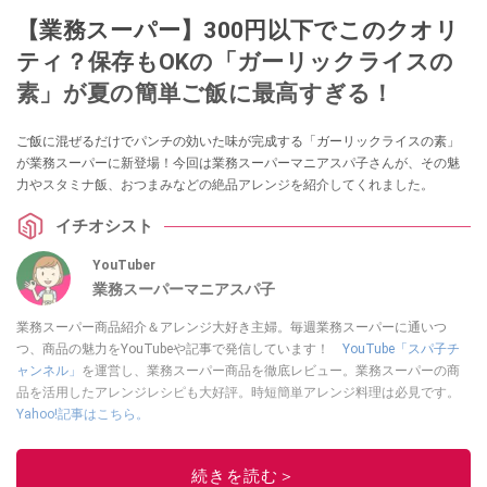
【業務スーパー】300円以下でこのクオリ
ティ？保存もOKの「ガーリックライスの
素」が夏の簡単ご飯に最高すぎる！
ご飯に混ぜるだけでパンチの効いた味が完成する「ガーリックライスの素」
が業務スーパーに新登場！今回は業務スーパーマニアスパ子さんが、その魅
力やスタミナ飯、おつまみなどの絶品アレンジを紹介してくれました。
イチオシスト
YouTuber
業務スーパーマニアスパ子
業務スーパー商品紹介＆アレンジ大好き主婦。毎週業務スーパーに通いつ
つ、商品の魅力をYouTubeや記事で発信しています！
YouTube「スパ子チ
ャンネル」
を運営し、業務スーパー商品を徹底レビュー。業務スーパーの商
品を活用したアレンジレシピも大好評。時短簡単アレンジ料理は必見です。
Yahoo!記事はこちら。
このイチオシストの他の記事を読む
続きを読む＞