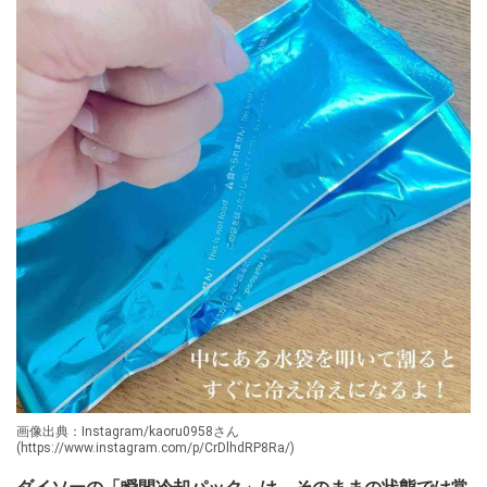
画像出典：Instagram/kaoru0958さん
(https://www.instagram.com/p/CrDlhdRP8Ra/)