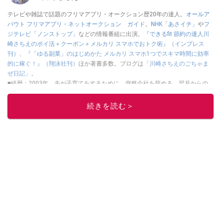
テレビや雑誌で話題のフリマアプリ・オークション歴20年の達人。
オールア
バウト フリマアプリ・ネットオークション ガイド
。
NHK「あさイチ」
や
フ
ジテレビ「ノンストップ」
などの情報番組に出演。
『できるfit 節約の達人川
崎さちえのポイ活＋クーポン＋メルカリ スマホでおトク術』（インプレス
刊）
、
『「ゆる副業」のはじめかた メルカリ スマホ1つでスキマ時間に効率
的に稼ぐ！』（翔泳社刊）
ほか著書多数。ブログは
「川崎さちえのごちゃま
ぜ日記」
。
■経歴：2003年、夫が子育てをするために、突然会社を辞める。翌月からの
給料が０円になり、家にいながら、しかも空いた時間でできるオークション
に目をつける。しかし、取引の仕方がわからずに、まずは落札者として参
続きを読む＞
加。その後、出品者側にまわり、家の中の物を出品しまくる。出品する物が
ほぼなくなってからは、仕入れを経験。ネットオークションを生活の一部に
取り入れるべく、「ネットオークションやフリマアプリは生活のインフラに
なる」という考えを持つ。また消費税増税の社会においては、ネットオーク
ションやフリマアプリが家計の救世主になりえると考え、業者とは違う視点
でユーザーとして参加中。
このイチオシストの他の記事を読む