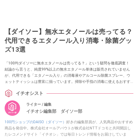
【ダイソー】無水エタノールは売ってる？
代用できるエタノール入り消毒・除菌グッ
ズ13選
「100均ダイソーに無水エタノールは売ってる？」という疑問を徹底調査！
結論から言うと、純度99%以上の無水エタノール単体は販売されていません
が、代用できる「エタノール入り」の消毒液やアルコール除菌スプレー、ウ
ェットティッシュは豊富に揃っています。掃除や手指の消毒に使えるおすす
めグッズ13選を実際の売り場情報とともに紹介します。
イチオシスト
ライター / 編集
イチオシ編集部 ダイソー部
100円ショップのDAISO（ダイソー）
好きの編集部員が、人気商品やおすすめ
商品を発信中。株式会社オールアバウトが株式会社NTTドコモと共同開設し
たレコメンドサイト「イチオシ」では毎日トレンド情報をお届けしていま