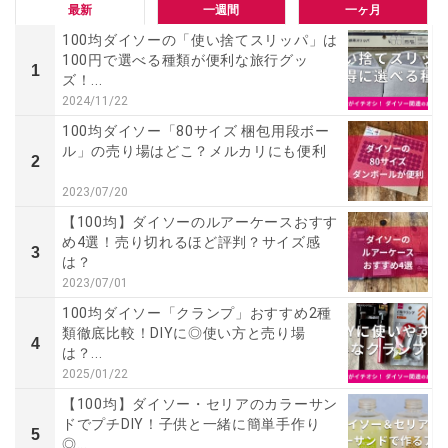
最新
一週間
一ヶ月
100均ダイソーの「使い捨てスリッパ」は
100円で選べる種類が便利な旅行グッ
1
ズ！...
2024/11/22
100均ダイソー「80サイズ 梱包用段ボー
ル」の売り場はどこ？メルカリにも便利
2
2023/07/20
【100均】ダイソーのルアーケースおすす
め4選！売り切れるほど評判？サイズ感
3
は？
2023/07/01
100均ダイソー「クランプ」おすすめ2種
類徹底比較！DIYに◎使い方と売り場
4
は？...
2025/01/22
【100均】ダイソー・セリアのカラーサン
ドでプチDIY！子供と一緒に簡単手作り
5
◎...