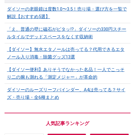
ダイソーの老眼鏡は度数1.0〜3.5！売り場・選び方を一覧で
解説【おすすめ5選】
「え、普通の壁に磁石がピタッ!?」ダイソーの330円スチー
ルタイルでデッドスペースをなくす収納術
【ダイソー】無水エタノールは売ってる？代用できるエタ
ノール入り消毒・除菌グッズ13選
【ダイソー便利】ありそうでなかった名品！一人でこっそ
り二の腕も測れる「測定メジャー」が革命的
ダイソーのルーズリーフバインダー、A4は売ってる？サイ
ズ・売り場・全6種まとめ