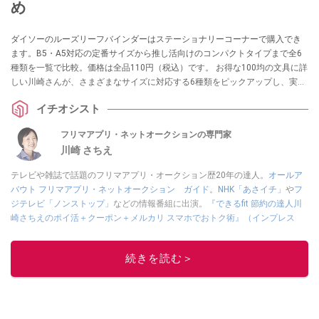
め
ダイソーのルーズリーフバインダーはステーショナリーコーナーで購入でき
ます。B5・A5対応の定番サイズから推し活向けのコンパクトタイプまで全6
種類を一覧で比較。価格は全品110円（税込）です。 お得な100均の文具に詳
しい川崎さんが、さまざまなサイズに対応する6種類をピックアップし、実際
の使い勝手を紹介します。
イチオシスト
フリマアプリ・ネットオークションの専門家
川崎 さちえ
テレビや雑誌で話題のフリマアプリ・オークション歴20年の達人。
オールア
バウト フリマアプリ・ネットオークション ガイド
。
NHK「あさイチ」
や
フ
ジテレビ「ノンストップ」
などの情報番組に出演。
『できるfit 節約の達人川
崎さちえのポイ活＋クーポン＋メルカリ スマホでおトク術』（インプレス
刊）
、
『「ゆる副業」のはじめかた メルカリ スマホ1つでスキマ時間に効率
的に稼ぐ！』（翔泳社刊）
ほか著書多数。ブログは
「川崎さちえのごちゃま
続きを読む＞
ぜ日記」
。
■経歴：2003年、夫が子育てをするために、突然会社を辞める。翌月からの
給料が０円になり、家にいながら、しかも空いた時間でできるオークション
に目をつける。しかし、取引の仕方がわからずに、まずは落札者として参
加。その後、出品者側にまわり、家の中の物を出品しまくる。出品する物が