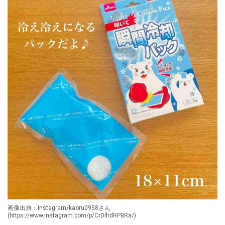
画像出典：Instagram/kaoru0958さん
(https://www.instagram.com/p/CrDlhdRP8Ra/)