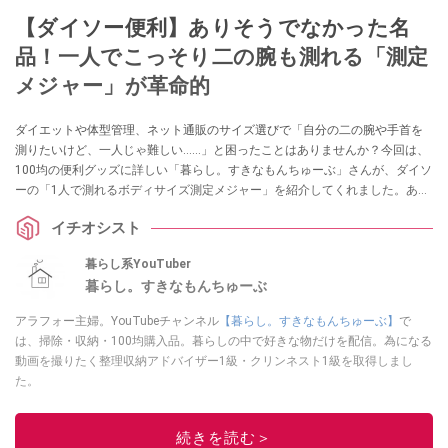
【ダイソー便利】ありそうでなかった名
品！一人でこっそり二の腕も測れる「測定
メジャー」が革命的
ダイエットや体型管理、ネット通販のサイズ選びで「自分の二の腕や手首を
測りたいけど、一人じゃ難しい……」と困ったことはありませんか？今回は、
100均の便利グッズに詳しい「暮らし。すきなもんちゅーぶ」さんが、ダイソ
ーの「1人で測れるボディサイズ測定メジャー」を紹介してくれました。あり
そうでなかった110円のアイデア名品は、採寸のイライラを解消してくれる一
イチオシスト
家に一台レベルの重宝アイテムです！
暮らし系YouTuber
暮らし。すきなもんちゅーぶ
アラフォー主婦。YouTubeチャンネル
【暮らし。すきなもんちゅーぶ】
で
は、掃除・収納・100均購入品。暮らしの中で好きな物だけを配信。為になる
動画を撮りたく整理収納アドバイザー1級・クリンネスト1級を取得しまし
た。
このイチオシストの他の記事を読む
続きを読む＞