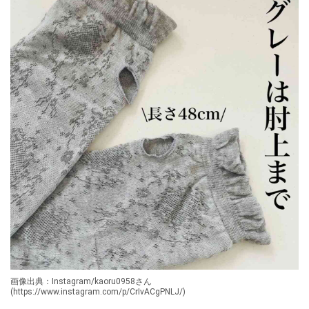
画像出典：Instagram/kaoru0958さん
(https://www.instagram.com/p/CrIvACgPNLJ/)