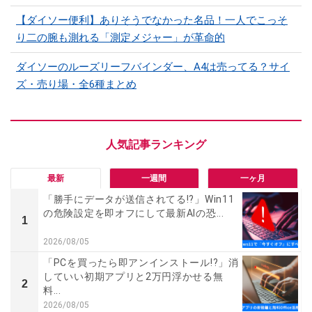
【ダイソー便利】ありそうでなかった名品！一人でこっそ
り二の腕も測れる「測定メジャー」が革命的
ダイソーのルーズリーフバインダー、A4は売ってる？サイ
ズ・売り場・全6種まとめ
最新
一週間
一ヶ月
「勝手にデータが送信されてる!?」Win11
の危険設定を即オフにして最新AIの恐...
1
2026/08/05
「PCを買ったら即アンインストール!?」消
していい初期アプリと2万円浮かせる無
2
料...
2026/08/05