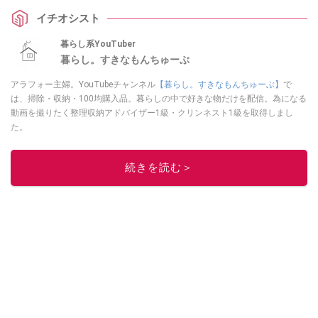
そうでなかった110円のアイデア名品は、採寸のイライラを解消してくれる一
イチオシスト
家に一台レベルの重宝アイテムです！
暮らし系YouTuber
暮らし。すきなもんちゅーぶ
アラフォー主婦。YouTubeチャンネル
【暮らし。すきなもんちゅーぶ】
で
は、掃除・収納・100均購入品。暮らしの中で好きな物だけを配信。為になる
動画を撮りたく整理収納アドバイザー1級・クリンネスト1級を取得しまし
た。
このイチオシストの他の記事を読む
続きを読む＞