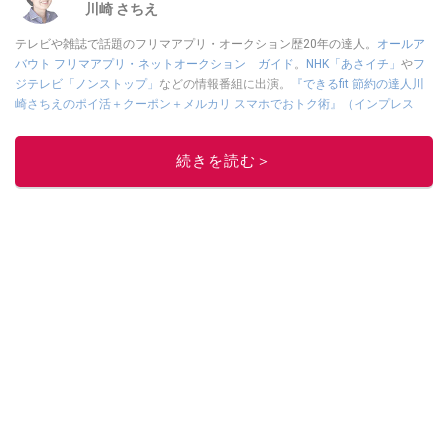
川崎 さちえ
テレビや雑誌で話題のフリマアプリ・オークション歴20年の達人。
オールア
バウト フリマアプリ・ネットオークション ガイド
。
NHK「あさイチ」
や
フ
ジテレビ「ノンストップ」
などの情報番組に出演。
『できるfit 節約の達人川
崎さちえのポイ活＋クーポン＋メルカリ スマホでおトク術』（インプレス
刊）
、
『「ゆる副業」のはじめかた メルカリ スマホ1つでスキマ時間に効率
的に稼ぐ！』（翔泳社刊）
ほか著書多数。ブログは
「川崎さちえのごちゃま
続きを読む＞
ぜ日記」
。
■経歴：2003年、夫が子育てをするために、突然会社を辞める。翌月からの
給料が０円になり、家にいながら、しかも空いた時間でできるオークション
に目をつける。しかし、取引の仕方がわからずに、まずは落札者として参
加。その後、出品者側にまわり、家の中の物を出品しまくる。出品する物が
ほぼなくなってからは、仕入れを経験。ネットオークションを生活の一部に
取り入れるべく、「ネットオークションやフリマアプリは生活のインフラに
なる」という考えを持つ。また消費税増税の社会においては、ネットオーク
ションやフリマアプリが家計の救世主になりえると考え、業者とは違う視点
でユーザーとして参加中。
このイチオシストの他の記事を読む