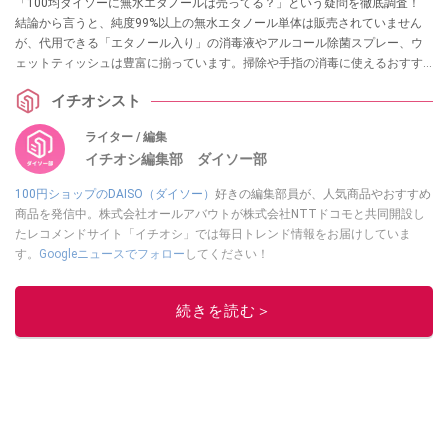
「100均ダイソーに無水エタノールは売ってる？」という疑問を徹底調査！
結論から言うと、純度99%以上の無水エタノール単体は販売されていません
が、代用できる「エタノール入り」の消毒液やアルコール除菌スプレー、ウ
ェットティッシュは豊富に揃っています。掃除や手指の消毒に使えるおすす
めグッズ13選を実際の売り場情報とともに紹介します。
イチオシスト
ライター / 編集
イチオシ編集部 ダイソー部
100円ショップのDAISO（ダイソー）
好きの編集部員が、人気商品やおすすめ
商品を発信中。株式会社オールアバウトが株式会社NTTドコモと共同開設し
たレコメンドサイト「イチオシ」では毎日トレンド情報をお届けしていま
す。
Googleニュースでフォロー
してください！
このイチオシストの他の記事を読む
続きを読む＞