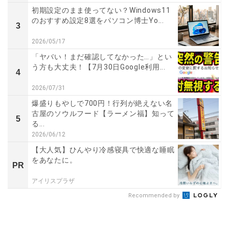
初期設定のまま使ってない？Windows11
のおすすめ設定8選をパソコン博士Yo...
3
2026/05/17
「ヤバい！まだ確認してなかった…」とい
う方も大丈夫！【7月30日Google利用...
4
2026/07/31
爆盛りもやしで700円！行列が絶えない名
古屋のソウルフード【ラーメン福】知って
5
る...
2026/06/12
【大人気】ひんやり冷感寝具で快適な睡眠
をあなたに。
PR
アイリスプラザ
Recommended by