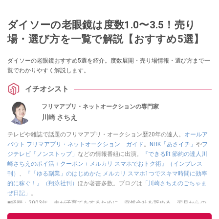
ダイソーの老眼鏡は度数1.0〜3.5！売り
場・選び方を一覧で解説【おすすめ5選】
ダイソーの老眼鏡おすすめ5選を紹介。度数展開・売り場情報・選び方まで一
覧でわかりやすく解説します。
イチオシスト
フリマアプリ・ネットオークションの専門家
川崎 さちえ
テレビや雑誌で話題のフリマアプリ・オークション歴20年の達人。
オールア
バウト フリマアプリ・ネットオークション ガイド
。
NHK「あさイチ」
や
フ
ジテレビ「ノンストップ」
などの情報番組に出演。
『できるfit 節約の達人川
崎さちえのポイ活＋クーポン＋メルカリ スマホでおトク術』（インプレス
刊）
、
『「ゆる副業」のはじめかた メルカリ スマホ1つでスキマ時間に効率
的に稼ぐ！』（翔泳社刊）
ほか著書多数。ブログは
「川崎さちえのごちゃま
ぜ日記」
。
■経歴：2003年、夫が子育てをするために、突然会社を辞める。翌月からの
給料が０円になり、家にいながら、しかも空いた時間でできるオークション