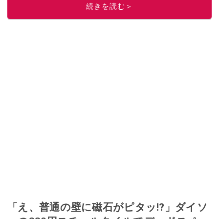
に目をつける。しかし、取引の仕方がわからずに、まずは落札者として参
続きを読む＞
加。その後、出品者側にまわり、家の中の物を出品しまくる。出品する物が
ほぼなくなってからは、仕入れを経験。ネットオークションを生活の一部に
取り入れるべく、「ネットオークションやフリマアプリは生活のインフラに
なる」という考えを持つ。また消費税増税の社会においては、ネットオーク
ションやフリマアプリが家計の救世主になりえると考え、業者とは違う視点
でユーザーとして参加中。
このイチオシストの他の記事を読む
「え、普通の壁に磁石がピタッ!?」ダイソ