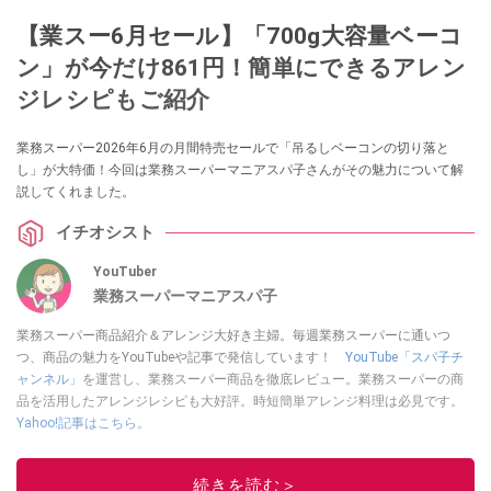
【業スー6月セール】「700g大容量ベーコ
ン」が今だけ861円！簡単にできるアレン
ジレシピもご紹介
業務スーパー2026年6月の月間特売セールで「吊るしベーコンの切り落と
し」が大特価！今回は業務スーパーマニアスパ子さんがその魅力について解
説してくれました。
イチオシスト
YouTuber
業務スーパーマニアスパ子
業務スーパー商品紹介＆アレンジ大好き主婦。毎週業務スーパーに通いつ
つ、商品の魅力をYouTubeや記事で発信しています！
YouTube「スパ子チ
ャンネル」
を運営し、業務スーパー商品を徹底レビュー。業務スーパーの商
品を活用したアレンジレシピも大好評。時短簡単アレンジ料理は必見です。
Yahoo!記事はこちら。
このイチオシストの他の記事を読む
続きを読む＞