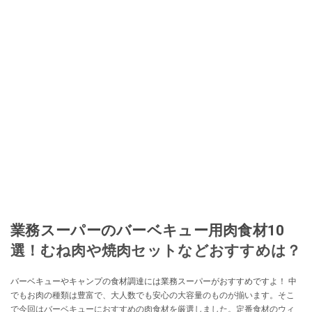
移し、スペイン関連だけでなく日本の観光情報や飲食店についてのコンテン
ツの執筆や、広報PR、出版プロデュースなどを行う。 ■寄稿雑誌……料理通
信、カフェ・スイーツ、TARZANなど ■寄稿サイト……ぐるなびプロ、Drink
planetなど ■取材コーディネート……るるぶスペイン／ララチッタ／aruco／地
球の歩き方ほか。
このイチオシストの他の記事を読む
業務スーパーのバーベキュー用肉食材10
選！むね肉や焼肉セットなどおすすめは？
バーベキューやキャンプの食材調達には業務スーパーがおすすめですよ！ 中
でもお肉の種類は豊富で、大人数でも安心の大容量のものが揃います。そこ
で今回はバーベキューにおすすめの肉食材を厳選しました。定番食材のウィ