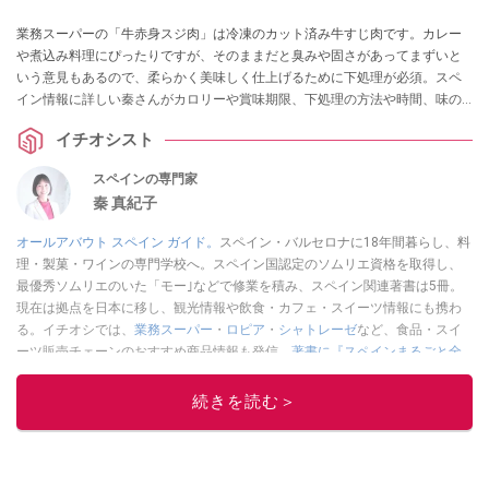
業務スーパーの「牛赤身スジ肉」は冷凍のカット済み牛すじ肉です。カレー
や煮込み料理にぴったりですが、そのままだと臭みや固さがあってまずいと
いう意見もあるので、柔らかく美味しく仕上げるために下処理が必須。スペ
イン情報に詳しい秦さんがカロリーや賞味期限、下処理の方法や時間、味の
感想や口コミ、3種類のアレンジレシピを教えてくれました。ボイル済みの関
イチオシスト
連商品も紹介します。
スペインの専門家
秦 真紀子
オールアバウト スペイン ガイド。
スペイン・バルセロナに18年間暮らし、料
理・製菓・ワインの専門学校へ。スペイン国認定のソムリエ資格を取得し、
最優秀ソムリエのいた「モー｣などで修業を積み、スペイン関連著書は5冊。
現在は拠点を日本に移し、観光情報や飲食・カフェ・スイーツ情報にも携わ
る。イチオシでは、
業務スーパー
・
ロピア
・
シャトレーゼ
など、食品・スイ
ーツ販売チェーンのおすすめ商品情報も発信。
著書に『スペインまるごと全
17州おいしい旅』（‎産業編集センター刊）ほか。
■経歴：ワイナリーツアー
ガイドや、飲食関連の方の視察旅行のコーディネートやガイド、スペインの
続きを読む＞
食についての講演などの経験あり。2004年より「カフェ・スイーツ」（柴田
書店）、「料理通信」（料理通信社）をはじめ、日本の雑誌やWEBサイト
に、ガストロノミー、観光、文化などについて執筆。ガイドブックの取材の
コーディネートや執筆、著書5冊あり。 現在は、拠点をバルセロナから日本に