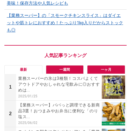
美味！保存方法や人気レシピも
【業務スーパー】の「スモークチキンスライス」はダイエ
ットや筋トレにおすすめ！たっぷり1kg入りだからストック
も◎
最新
一週間
一ヶ月
業務スーパーの氷は3種類！コスパよくて
アウトドアやおしゃれな宅飲みに◎おすす
1
めは...
2025/01/25
【業務スーパー】パパっと調理できる新商
品3選！おつまみやお弁当に便利な「のり
2
塩ス...
2025/06/02