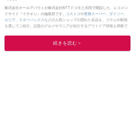
株式会社オールアバウトが株式会社NTTドコモと共同で開設した、レコメン
ドサイト『イチオシ』の編集部です。
コストコ
や
業務スーパー
、
ダイソー
、
セリア
、
スターバックス
などの人気ショップの隠れた名品を、コラムや動画
を通してご紹介。話題のグルメやマニアが紹介するアウトドア情報も満載で
す。配信しているコンテンツは専門家やインフルエンサーが実際に使用して
レビューしています。毎日トレンド情報をお届けしているので、ぜひ
Google
続きを読む＞
ニュースでフォロー
してください！
このイチオシストの他の記事を読む