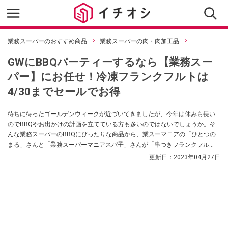
業務スーパーのおすすめ商品
業務スーパーの肉・肉加工品
GWにBBQパーティーするなら【業務スー
パー】にお任せ！冷凍フランクフルトは
4/30までセールでお得
待ちに待ったゴールデンウィークが近づいてきましたが、今年は休みも長い
のでBBQやお出かけの計画を立てている方も多いのではないでしょうか。そ
んな業務スーパーのBBQにぴったりな商品から、業スーマニアの「ひとつの
まる」さんと「業務スーパーマニアスパ子」さんが「串つきフランクフル
ト」「パラタプレーン」「焼き鳥3種アソート」を紹介してくれました。みん
更新日：
2023年04月27日
なでワイワイ楽しめるBBQにぴったりな商品、必見です！