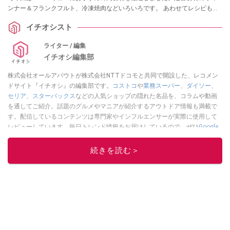
ンナー＆フランクフルト、冷凍焼肉などいろいろです。 あわせてレシピも紹
介します！
イチオシスト
ライター / 編集
イチオシ編集部
株式会社オールアバウトが株式会社NTTドコモと共同で開設した、レコメン
ドサイト『イチオシ』の編集部です。
コストコ
や
業務スーパー
、
ダイソー
、
セリア
、
スターバックス
などの人気ショップの隠れた名品を、コラムや動画
を通してご紹介。話題のグルメやマニアが紹介するアウトドア情報も満載で
す。配信しているコンテンツは専門家やインフルエンサーが実際に使用して
レビューしています。毎日トレンド情報をお届けしているので、ぜひ
Google
ニュースでフォロー
してください！
続きを読む＞
このイチオシストの他の記事を読む