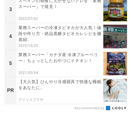
スペインの朝食に欠かせないアレを「業務
スーパー」で発見！
3
2022/07/02
業務スーパーの冷凍タピオカが大人気！値
段や作り方・絶品黒糖タピオカレシピを徹
4
底紹...
2023/10/23
業務スーパー「カナダ産 冷凍ブルーベリ
ー」ちょっとしたおやつにイチオシ！
5
2021/03/04
【大人気】ひんやり冷感寝具で快適な睡眠
をあなたに。
PR
アイリスプラザ
Recommended by