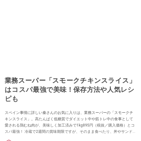
業務スーパー「スモークチキンスライス」
はコスパ最強で美味！保存方法や人気レシ
ピも
スペイン事情に詳しい秦さんのお気に入りは、業務スーパーの「スモークチ
キンスライス」。高たんぱく低糖質でダイエット中や筋トレ中の食事として
愛される鶏むね肉が、美味しく加工済みで1kg895円（税抜／購入価格）とコ
スパ最強！ 冷蔵で2週間の賞味期限ですが、そのまま食べたり、丼やサンドイ
ッチ、炒め物などのアレンジレシピを試したり、上手に冷凍保存することで