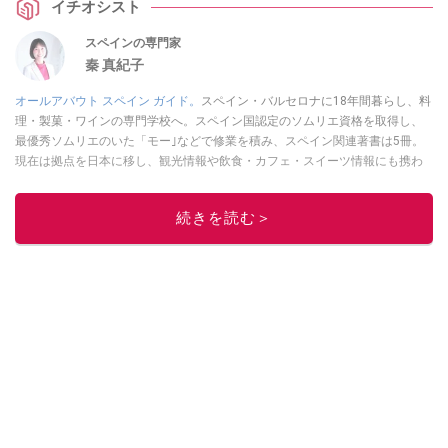
イチオシスト
食べ飽きることなく活用できるのもおすすめしたいポイントなのだとか。
スペインの専門家
秦 真紀子
オールアバウト スペイン ガイド。
スペイン・バルセロナに18年間暮らし、料
理・製菓・ワインの専門学校へ。スペイン国認定のソムリエ資格を取得し、
最優秀ソムリエのいた「モー｣などで修業を積み、スペイン関連著書は5冊。
現在は拠点を日本に移し、観光情報や飲食・カフェ・スイーツ情報にも携わ
る。イチオシでは、
業務スーパー
・
ロピア
・
シャトレーゼ
など、食品・スイ
ーツ販売チェーンのおすすめ商品情報も発信。
著書に『スペインまるごと全
続きを読む＞
17州おいしい旅』（‎産業編集センター刊）ほか。
■経歴：ワイナリーツアー
ガイドや、飲食関連の方の視察旅行のコーディネートやガイド、スペインの
食についての講演などの経験あり。2004年より「カフェ・スイーツ」（柴田
書店）、「料理通信」（料理通信社）をはじめ、日本の雑誌やWEBサイト
に、ガストロノミー、観光、文化などについて執筆。ガイドブックの取材の
コーディネートや執筆、著書5冊あり。 現在は、拠点をバルセロナから日本に
移し、スペイン関連だけでなく日本の観光情報や飲食店についてのコンテン
ツの執筆や、広報PR、出版プロデュースなどを行う。 ■寄稿雑誌……料理通
信、カフェ・スイーツ、TARZANなど ■寄稿サイト……ぐるなびプロ、Drink
planetなど ■取材コーディネート……るるぶスペイン／ララチッタ／aruco／地
球の歩き方ほか。