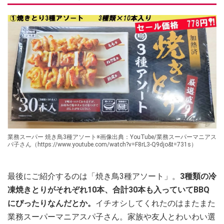
業務スーパー 焼き鳥3種アソート※画像出典：YouTube/業務スーパーマニアス
パ子さん（https://www.youtube.com/watch?v=F8rL3-Q9djo&t=731s）
最後にご紹介するのは「焼き鳥3種アソート」。
3種類の冷
凍焼きとりがそれぞれ10本、合計30本も入っていてBBQ
にぴったりなんだとか。
イチオシしてくれたのはまたまた
業務スーパーマニアスパ子さん。家族や友人とわいわい選