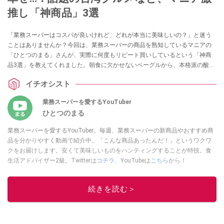
推し「神商品」3選
「業務スーパーはコスパが良いけれど、どれが本当に美味しいの？」と迷う
ことはありませんか？今回は、業務スーパーの商品を熟知しているマニアの
「ひとつのまる」さんが、実際に何度もリピート買いしているという「神商
品3選」を教えてくれました。朝食に欠かせないベーグルから、本格派の酸っ
ぱ辛い麺、癒やしのスイーツまで、ストック必須のラインナップを詳しくご
イチオシスト
紹介します。
業務スーパーを愛するYouTuber
ひとつのまる
業務スーパーを愛するYouTuber。毎週、業務スーパーの新商品やおすすめ商
品を分かりやすく動画で紹介中。「こんな商品あったんだ！」というワクワ
クをお届けします。安くて美味しいものをハンティングすることが特技。食
生活アドバイザー2級。Twitterは
コチラ
、YouTubeは
こちら
から！
このイチオシストの他の記事を読む
続きを読む＞