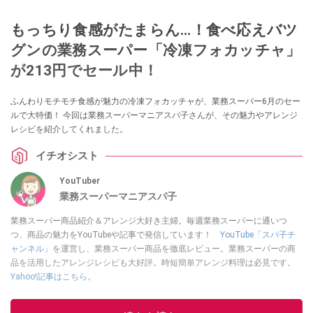
もっちり食感がたまらん…！食べ応えバツ
グンの業務スーパー「冷凍フォカッチャ」
が213円でセール中！
ふんわりモチモチ食感が魅力の冷凍フォカッチャが、業務スーパー6月のセー
ルで大特価！ 今回は業務スーパーマニアスパ子さんが、その魅力やアレンジ
レシピを紹介してくれました。
イチオシスト
YouTuber
業務スーパーマニアスパ子
業務スーパー商品紹介＆アレンジ大好き主婦。毎週業務スーパーに通いつ
つ、商品の魅力をYouTubeや記事で発信しています！
YouTube「スパ子チ
ャンネル」
を運営し、業務スーパー商品を徹底レビュー。業務スーパーの商
品を活用したアレンジレシピも大好評。時短簡単アレンジ料理は必見です。
Yahoo!記事はこちら。
このイチオシストの他の記事を読む