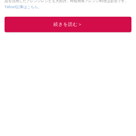
品を活用したアレンジレシピも大好評。時短簡単アレンジ料理は必見です。
Yahoo!記事はこちら。
このイチオシストの他の記事を読む
続きを読む＞