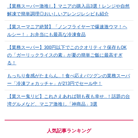
【業務スーパー激推し】マニアの購入品3選！レンジや自然
解凍で簡単調理◎おいしいアレンジレシピも紹介
【業スーマニア絶賛】「ノンフライヤーで爆速激ウマ！ヘ
ルシー！」お弁当にも最高な冷凍食品
【業務スーパー】300円以下でこのクオリティ？保存もOK
の「ガーリックライスの素」が夏の簡単ご飯に最高すぎ
る！
もっちり食感がたまらん…！食べ応えバツグンの業務スーパ
ー「冷凍フォカッチャ」が213円でセール中！
【業スー鬼リピ】これさえあれば朝も夜も幸せ…！話題の台
湾グルメなど、マニア激推し「神商品」3選