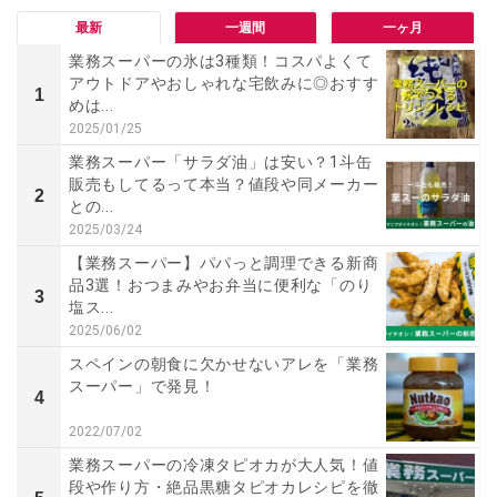
最新
一週間
一ヶ月
業務スーパーの氷は3種類！コスパよくて
アウトドアやおしゃれな宅飲みに◎おすす
1
めは...
2025/01/25
業務スーパー「サラダ油」は安い？1斗缶
販売もしてるって本当？値段や同メーカー
2
との...
2025/03/24
【業務スーパー】パパっと調理できる新商
品3選！おつまみやお弁当に便利な「のり
3
塩ス...
2025/06/02
スペインの朝食に欠かせないアレを「業務
スーパー」で発見！
4
2022/07/02
業務スーパーの冷凍タピオカが大人気！値
段や作り方・絶品黒糖タピオカレシピを徹