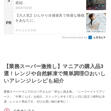
5
底紹...
2023/10/23
【大人気】ひんやり冷感寝具で快適な睡眠
をあなたに。
PR
アイリスプラザ
Recommended by
【業務スーパー激推し】マニアの購入品3
選！レンジや自然解凍で簡単調理◎おいし
いアレンジレシピも紹介
業務スーパーマニアのスパ子さんが「串なし焼き鳥」「シーフードドリアソ
ース」「中華くらげ」を紹介。ストックしやすく忙しい日に役立つ便利な冷
凍・レトルト商品です。ぜひお買い物の参考に！
イチオシスト