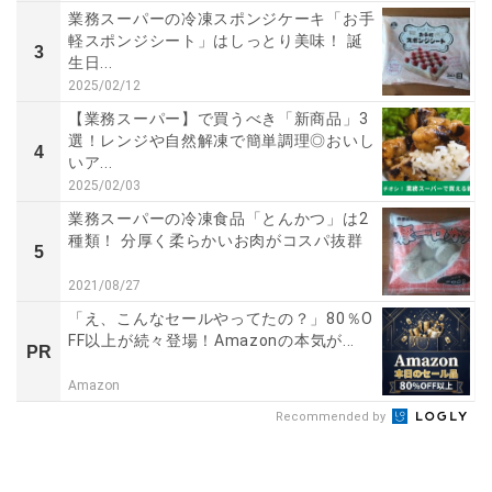
業務スーパーの冷凍スポンジケーキ「お手
軽スポンジシート」はしっとり美味！ 誕
3
生日...
2025/02/12
【業務スーパー】で買うべき「新商品」3
選！レンジや自然解凍で簡単調理◎おいし
4
いア...
2025/02/03
業務スーパーの冷凍食品「とんかつ」は2
種類！ 分厚く柔らかいお肉がコスパ抜群
5
2021/08/27
「え、こんなセールやってたの？」80％O
FF以上が続々登場！Amazonの本気が...
PR
Amazon
Recommended by