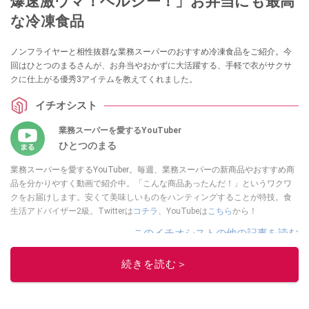
爆速激ウマ！ヘルシー！」お弁当にも最高
な冷凍食品
ノンフライヤーと相性抜群な業務スーパーのおすすめ冷凍食品をご紹介。今
回はひとつのまるさんが、お弁当やおかずに大活躍する、手軽で衣がサクサ
クに仕上がる優秀3アイテムを教えてくれました。
イチオシスト
業務スーパーを愛するYouTuber
ひとつのまる
業務スーパーを愛するYouTuber。毎週、業務スーパーの新商品やおすすめ商
品を分かりやすく動画で紹介中。「こんな商品あったんだ！」というワクワ
クをお届けします。安くて美味しいものをハンティングすることが特技。食
生活アドバイザー2級。Twitterは
コチラ
、YouTubeは
こちら
から！
このイチオシストの他の記事を読む
続きを読む＞