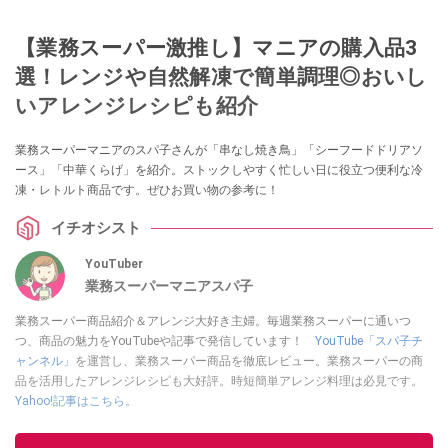
【業務スーパー激推し】マニアの購入品3
選！レンジや自然解凍で簡単調理◎おいし
いアレンジレシピも紹介
業務スーパーマニアのスパ子さんが「串なし焼き鳥」「シーフードドリアソ
ース」「中華くらげ」を紹介。ストックしやすく忙しい日に役立つ便利な冷
凍・レトルト商品です。ぜひお買い物の参考に！
イチオシスト
YouTuber
業務スーパーマニアスパ子
業務スーパー商品紹介＆アレンジ大好き主婦。毎週業務スーパーに通いつ
つ、商品の魅力をYouTubeや記事で発信しています！
YouTube「スパ子チ
ャンネル」
を運営し、業務スーパー商品を徹底レビュー。業務スーパーの商
品を活用したアレンジレシピも大好評。時短簡単アレンジ料理は必見です。
Yahoo!記事はこちら。
このイチオシストの他の記事を読む