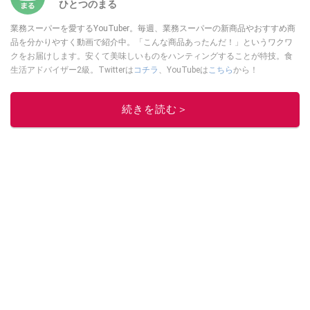
ひとつのまる
業務スーパーを愛するYouTuber。毎週、業務スーパーの新商品やおすすめ商
品を分かりやすく動画で紹介中。「こんな商品あったんだ！」というワクワ
クをお届けします。安くて美味しいものをハンティングすることが特技。食
生活アドバイザー2級。Twitterは
コチラ
、YouTubeは
こちら
から！
このイチオシストの他の記事を読む
続きを読む＞