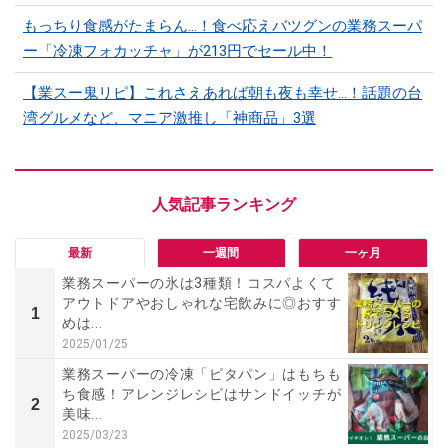
もっちり食感がたまらん…！食べ応えバツグンの業務スーパ
ー「冷凍フォカッチャ」が213円でセール中！
【業スー鬼リピ】これさえあれば朝も夜も幸せ…！話題の台
湾グルメなど、マニア激推し「神商品」3選
最新
一週間
一ヶ月
業務スーパーの氷は3種類！コスパよくて
アウトドアやおしゃれな宅飲みに◎おすす
1
めは...
2025/01/25
業務スーパーの冷凍「ピタパン」はもちも
ち食感！アレンジレシピはサンドイッチが
2
美味...
2025/03/23