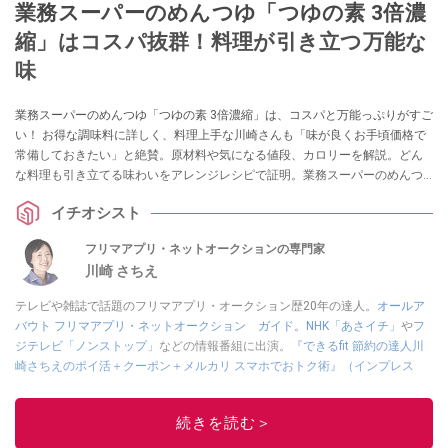
業務スーパーのめんつゆ「つゆの素 3倍濃
縮」はコスパ抜群！料理が引き立つ万能な
味
業務スーパーのめんつゆ「つゆの素 3倍濃縮」は、コスパと万能っぷりがすご
い！ お得な調味料に詳しく、料理上手な川崎さんも「味が良くお手頃価格で
常備しておきたい」と絶賛。原材料や気になる値段、カロリーを解説。どん
な料理も引き立てる味わいをアレンジレシピで証明。業務スーパーのめんつ
ゆの種類の中からおすすめ4選も紹介します。
イチオシスト
フリマアプリ・ネットオークションの専門家
川崎 さちえ
テレビや雑誌で話題のフリマアプリ・オークション歴20年の達人。
オールア
バウト フリマアプリ・ネットオークション ガイド
。
NHK「あさイチ」
や
フ
ジテレビ「ノンストップ」
などの情報番組に出演。
『できるfit 節約の達人川
崎さちえのポイ活＋クーポン＋メルカリ スマホでおトク術』（インプレス
刊）
、
『「ゆる副業」のはじめかた メルカリ スマホ1つでスキマ時間に効率
的に稼ぐ！』（翔泳社刊）
ほか著書多数。ブログは
「川崎さちえのごちゃま
続きを読む＞
ぜ日記」
。
■経歴：2003年、夫が子育てをするために、突然会社を辞める。翌月からの