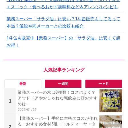
エスニック・食べるおかず調味料など＆アレンジレシピも
業務スーパー「サラダ油」は安い？1斗缶販売もしてるって
本当？値段や同メーカーとの比較も紹介
1斗缶も販売中【業務スーパー】の「サラダ油」は安くて超
お得！
最新
一週間
一ヶ月
業務スーパーの氷は3種類！コスパよくて
アウトドアやおしゃれな宅飲みに◎おすす
1
めは...
2025/01/25
【業務スーパー】手軽に本格タコスが作れ
る！おすすめ食材5選！トルティーヤ・タ
2