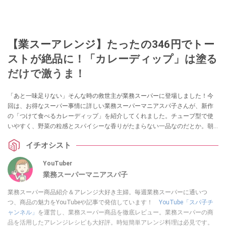
【業スーアレンジ】たったの346円でトー
ストが絶品に！「カレーディップ」は塗る
だけで激うま！
「あと一味足りない」そんな時の救世主が業務スーパーに登場しました！今
回は、お得なスーパー事情に詳しい業務スーパーマニアスパ子さんが、新作
の「つけて食べるカレーディップ」を紹介してくれました。チューブ型で使
いやすく、野菜の粒感とスパイシーな香りがたまらない一品なのだとか。朝
食のトーストから、夕食のメイン料理のアレンジまで幅広く使える、万能ソ
イチオシスト
ースの魅力を詳しくお届けします！
YouTuber
業務スーパーマニアスパ子
業務スーパー商品紹介＆アレンジ大好き主婦。毎週業務スーパーに通いつ
つ、商品の魅力をYouTubeや記事で発信しています！
YouTube「スパ子チ
ャンネル」
を運営し、業務スーパー商品を徹底レビュー。業務スーパーの商
品を活用したアレンジレシピも大好評。時短簡単アレンジ料理は必見です。