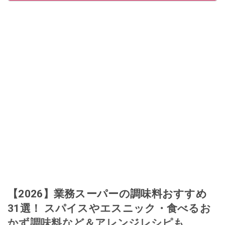
給料が０円になり、家にいながら、しかも空いた時間でできるオークション
に目をつける。しかし、取引の仕方がわからずに、まずは落札者として参
加。その後、出品者側にまわり、家の中の物を出品しまくる。出品する物が
ほぼなくなってからは、仕入れを経験。ネットオークションを生活の一部に
取り入れるべく、「ネットオークションやフリマアプリは生活のインフラに
なる」という考えを持つ。また消費税増税の社会においては、ネットオーク
ションやフリマアプリが家計の救世主になりえると考え、業者とは違う視点
でユーザーとして参加中。
このイチオシストの他の記事を読む
【2026】業務スーパーの調味料おすすめ
31選！ スパイスやエスニック・食べるお
かず調味料など＆アレンジレシピも