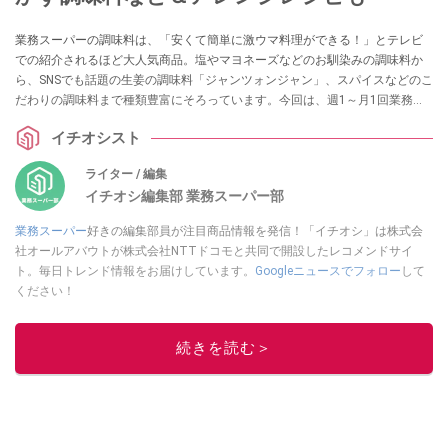
業務スーパーの調味料は、「安くて簡単に激ウマ料理ができる！」とテレビ
での紹介されるほど大人気商品。塩やマヨネーズなどのお馴染みの調味料か
ら、SNSでも話題の生姜の調味料「ジャンツォンジャン」、スパイスなどのこ
だわりの調味料まで種類豊富にそろっています。今回は、週1～月1回業務ス
ーパーに通うイチオシストが実食したおすすめの調味料について、気になる
イチオシスト
味や値段・コスパ、簡単アレンジレシピをまとめました。
ライター / 編集
イチオシ編集部 業務スーパー部
業務スーパー
好きの編集部員が注目商品情報を発信！「イチオシ」は株式会
社オールアバウトが株式会社NTTドコモと共同で開設したレコメンドサイ
ト。毎日トレンド情報をお届けしています。
Googleニュースでフォロー
して
ください！
このイチオシストの他の記事を読む
続きを読む＞