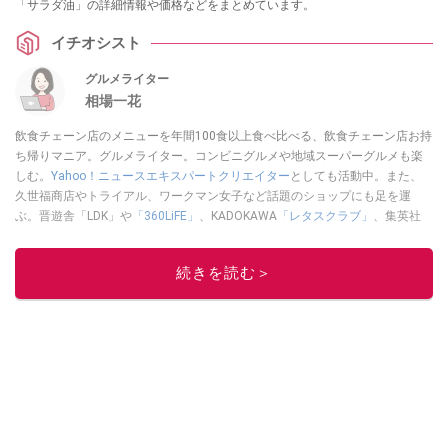
「サラダ油」の詳細情報や価格などをまとめています。
イチオシスト
グルメライター
相場一花
飲食チェーン店のメニューを年間100食以上食べ比べる、飲食チェーン店お持
ち帰りマニア。グルメライター。コンビニグルメや地域スーパーグルメも楽
しむ。
Yahoo！ニュースエキスパートクリエイター
としても活動中。また、
久世福商店やトライアル、ワークマン女子など話題のショップにも足を運
ぶ。晋遊舎「LDK」や
「360LiFE」
、KADOKAWA
「レタスクラブ」
、集英社
「週刊プレイボーイ」、宝島社「おいしい！ シャトレーゼBOOK」などでグ
ルメライター、食の専門家として出演実績あり。
続きを読む＞
このイチオシストの他の記事を読む