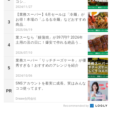
コシ...
2024/11/27
【業務スーパー】6月セールは「冷麺」が
お得！本場の「ふるる冷麺」などおすすめ
3
商品...
2025/06/19
業スーなら「鰻蒲焼」が397円!? 2026年
土用の丑の日に！爆安で作れる絶品う...
4
2026/07/10
業務スーパー「リッチチーズケーキ」が優
秀すぎる！おすすめのアレンジを紹介
5
2024/10/06
SNSアカウントを着実に成長。実はみんな
ココ使ってます。
PR
Dreaw合同会社
Recommended by