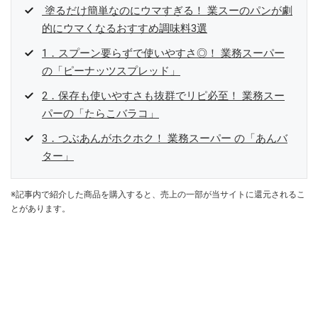
塗るだけ簡単なのにウマすぎる！ 業スーのパンが劇
的にウマくなるおすすめ調味料3選
1．スプーン要らずで使いやすさ◎！ 業務スーパー
の「ピーナッツスプレッド」
2．保存も使いやすさも抜群でリピ必至！ 業務スー
パーの「たらこバラコ」
3．つぶあんがホクホク！ 業務スーパー の「あんバ
ター」
※記事内で紹介した商品を購入すると、売上の一部が当サイトに還元されるこ
とがあります。