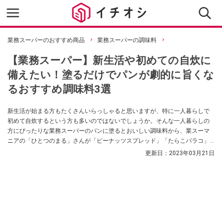
業務スーパーのおすすめ商品
業務スーパーの調味料
【業務スーパー】新生活や初めての自炊に
備えたい！塗るだけでパンが劇的に旨くな
るおすすめ調味料3選
新生活が始まる方もたくさんいらっしゃると思いますが、特に一人暮らしで
初めて自炊するという方も多いのではないでしょうか。そんな一人暮らしの
方にぴったりな業務スーパーのパンに塗るとおいしい調味料から、業スーマ
ニアの「ひとつのまる」さんが「ピーナッツスプレッド」「たらこバラコ」
「あんバター」を紹介してくれました。マンネリしがちなパンが塗るだけで
更新日：
2023年03月21日
劇的においしくなる調味料、必見です！