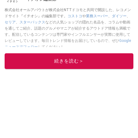
株式会社オールアバウトが株式会社NTTドコモと共同で開設した、レコメン
ドサイト『イチオシ』の編集部です。
コストコ
や
業務スーパー
、
ダイソー
、
セリア
、
スターバックス
などの人気ショップの隠れた名品を、コラムや動画
を通してご紹介。話題のグルメやマニアが紹介するアウトドア情報も満載で
す。配信しているコンテンツは専門家やインフルエンサーが実際に使用して
レビューしています。毎日トレンド情報をお届けしているので、ぜひ
Google
ニュースでフォロー
してください！
このイチオシストの他の記事を読む
続きを読む＞