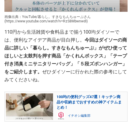
画像出典：YouTube/暮らし。すきなもんちゅーぶさん
(https://www.youtube.com/watch?v=RzS8MbwnwdI)
110円から生活雑貨や食料品まで揃う100均ダイソーで
は、便利なアイデア商品が目白押し。
今回はダイソーの商
品に詳しい「暮らし。すきなもんちゅーぶ」がぜひ使って
ほしいと太鼓判を押す商品「かくれんボックス」「テープ
付き消臭ミニサニタリーバッグ」「５段ズボンハンガー」
をご紹介します。
ぜひダイソーに行かれた際の参考にして
みてくださいね。
100均の便利グッズ47選！キッチン商
品や収納までおすすめの神アイテムま
とめ！
イチオシ編集部