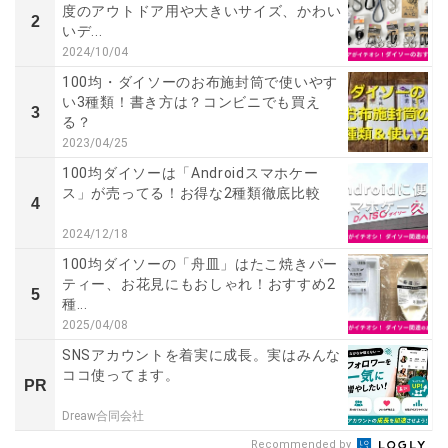
度のアウトドア用や大きいサイズ、かわい
2
いデ...
2024/10/04
100均・ダイソーのお布施封筒で使いやす
い3種類！書き方は？コンビニでも買え
3
る？
2023/04/25
100均ダイソーは「Androidスマホケー
ス」が売ってる！お得な2種類徹底比較
4
2024/12/18
100均ダイソーの「舟皿」はたこ焼きパー
ティー、お花見にもおしゃれ！おすすめ2
5
種...
2025/04/08
SNSアカウントを着実に成長。実はみんな
ココ使ってます。
PR
Dreaw合同会社
Recommended by