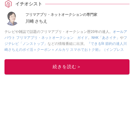
イチオシスト
フリマアプリ・ネットオークションの専門家
川崎 さちえ
テレビや雑誌で話題のフリマアプリ・オークション歴20年の達人。
オールア
バウト フリマアプリ・ネットオークション ガイド
。
NHK「あさイチ」
や
フ
ジテレビ「ノンストップ」
などの情報番組に出演。
『できるfit 節約の達人川
崎さちえのポイ活＋クーポン＋メルカリ スマホでおトク術』（インプレス
刊）
、
『「ゆる副業」のはじめかた メルカリ スマホ1つでスキマ時間に効率
的に稼ぐ！』（翔泳社刊）
ほか著書多数。ブログは
「川崎さちえのごちゃま
続きを読む＞
ぜ日記」
。
■経歴：2003年、夫が子育てをするために、突然会社を辞める。翌月からの
給料が０円になり、家にいながら、しかも空いた時間でできるオークション
に目をつける。しかし、取引の仕方がわからずに、まずは落札者として参
加。その後、出品者側にまわり、家の中の物を出品しまくる。出品する物が
ほぼなくなってからは、仕入れを経験。ネットオークションを生活の一部に
取り入れるべく、「ネットオークションやフリマアプリは生活のインフラに
なる」という考えを持つ。また消費税増税の社会においては、ネットオーク
ションやフリマアプリが家計の救世主になりえると考え、業者とは違う視点
でユーザーとして参加中。
このイチオシストの他の記事を読む