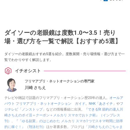
ダイソーの老眼鏡は度数1.0〜3.5！売り
場・選び方を一覧で解説【おすすめ5選】
ダイソーの老眼鏡おすすめ5選を紹介。度数展開・売り場情報・選び方まで一
覧でわかりやすく解説します。
イチオシスト
フリマアプリ・ネットオークションの専門家
川崎 さちえ
テレビや雑誌で話題のフリマアプリ・オークション歴20年の達人。
オールア
バウト フリマアプリ・ネットオークション ガイド
。
NHK「あさイチ」
や
フ
ジテレビ「ノンストップ」
などの情報番組に出演。
『できるfit 節約の達人川
崎さちえのポイ活＋クーポン＋メルカリ スマホでおトク術』（インプレス
刊）
、
『「ゆる副業」のはじめかた メルカリ スマホ1つでスキマ時間に効率
的に稼ぐ！』（翔泳社刊）
ほか著書多数。ブログは
「川崎さちえのごちゃま