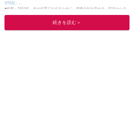
ぜ日記」
。
■経歴：2003年、夫が子育てをするために、突然会社を辞める。翌月からの
給料が０円になり、家にいながら、しかも空いた時間でできるオークション
に目をつける。しかし、取引の仕方がわからずに、まずは落札者として参
続きを読む＞
加。その後、出品者側にまわり、家の中の物を出品しまくる。出品する物が
ほぼなくなってからは、仕入れを経験。ネットオークションを生活の一部に
取り入れるべく、「ネットオークションやフリマアプリは生活のインフラに
なる」という考えを持つ。また消費税増税の社会においては、ネットオーク
ションやフリマアプリが家計の救世主になりえると考え、業者とは違う視点
でユーザーとして参加中。
このイチオシストの他の記事を読む