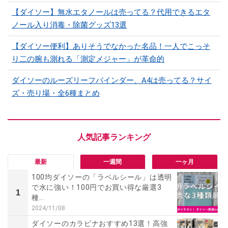
【ダイソー】無水エタノールは売ってる？代用できるエタ
ノール入り消毒・除菌グッズ13選
【ダイソー便利】ありそうでなかった名品！一人でこっそ
り二の腕も測れる「測定メジャー」が革命的
ダイソーのルーズリーフバインダー、A4は売ってる？サイ
ズ・売り場・全6種まとめ
最新
一週間
一ヶ月
100均ダイソーの「ラベルシール」は透明
で水に強い！100円でお買い得な厳選3
1
種...
2024/11/08
ダイソーのカラビナおすすめ13選！高強