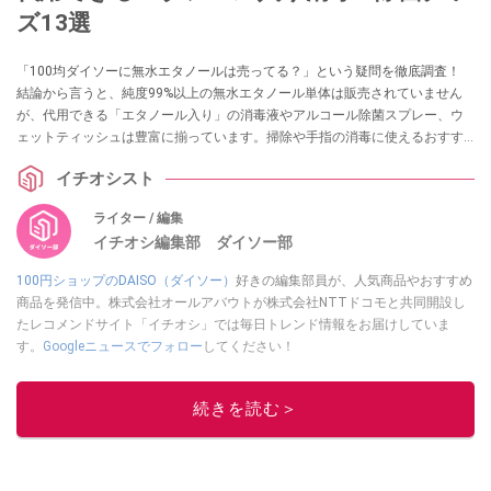
ズ13選
「100均ダイソーに無水エタノールは売ってる？」という疑問を徹底調査！
結論から言うと、純度99%以上の無水エタノール単体は販売されていません
が、代用できる「エタノール入り」の消毒液やアルコール除菌スプレー、ウ
ェットティッシュは豊富に揃っています。掃除や手指の消毒に使えるおすす
めグッズ13選を実際の売り場情報とともに紹介します。
イチオシスト
ライター / 編集
イチオシ編集部 ダイソー部
100円ショップのDAISO（ダイソー）
好きの編集部員が、人気商品やおすすめ
商品を発信中。株式会社オールアバウトが株式会社NTTドコモと共同開設し
たレコメンドサイト「イチオシ」では毎日トレンド情報をお届けしていま
す。
Googleニュースでフォロー
してください！
このイチオシストの他の記事を読む
続きを読む＞