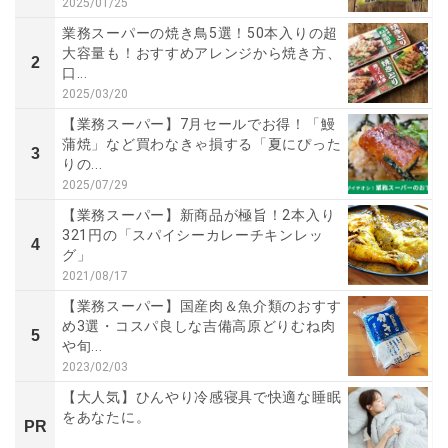
2025/01/25
業務スーパーの焼き鳥5選！50本入りの超
大容量も！おすすめアレンジから焼き方、
2
口...
2025/03/20
【業務スーパー】7月セールでお得！「鰻
蒲焼」など買わなきゃ損する「夏にぴった
3
りの...
2025/07/29
【業務スーパー】新商品が極旨！2本入り
321円の「スパイシーカレーチキンレッ
4
グ」
2021/08/17
【業務スーパー】国産肉＆魚介類のおすす
め3選・コスパ良しな吉備高原どりむね肉
5
や旬...
2023/02/03
【大人気】ひんやり冷感寝具で快適な睡眠
をあなたに。
PR