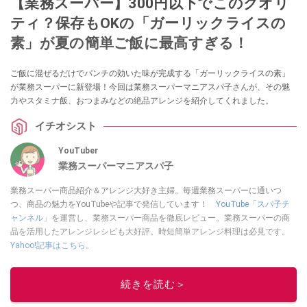
【業務スーパー】300円以下でこのクオリ
ティ？保存もOKの「ガーリックライスの
素」が夏の簡単ご飯に最高すぎる！
ご飯に混ぜるだけでパンチの効いた味が完成する「ガーリックライスの素」
が業務スーパーに新登場！今回は業務スーパーマニアスパ子さんが、その魅
力やスタミナ飯、おつまみなどの絶品アレンジを紹介してくれました。
イチオシスト
YouTuber
業務スーパーマニアスパ子
業務スーパー商品紹介＆アレンジ大好き主婦。毎週業務スーパーに通いつ
つ、商品の魅力をYouTubeや記事で発信しています！
YouTube「スパ子チ
ャンネル」
を運営し、業務スーパー商品を徹底レビュー。業務スーパーの商
品を活用したアレンジレシピも大好評。時短簡単アレンジ料理は必見です。
Yahoo!記事はこちら。
このイチオシストの他の記事を読む
続きを読む＞