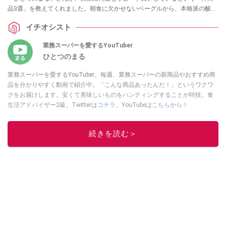
品3選」を教えてくれました。朝食に欠かせないベーグルから、本格派の酸っ
ぱ辛い麺、癒やしのスイーツまで、ストック必須のラインナップを詳しくご
イチオシスト
紹介します。
業務スーパーを愛するYouTuber
ひとつのまる
業務スーパーを愛するYouTuber。毎週、業務スーパーの新商品やおすすめ商
品を分かりやすく動画で紹介中。「こんな商品あったんだ！」というワクワ
クをお届けします。安くて美味しいものをハンティングすることが特技。食
生活アドバイザー2級。Twitterは
コチラ
、YouTubeは
こちら
から！
このイチオシストの他の記事を読む
続きを読む＞