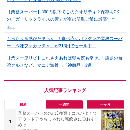
【業務スーパー】300円以下でこのクオリティ？保存もOK
の「ガーリックライスの素」が夏の簡単ご飯に最高すぎ
る！
もっちり食感がたまらん…！食べ応えバツグンの業務スーパ
ー「冷凍フォカッチャ」が213円でセール中！
【業スー鬼リピ】これさえあれば朝も夜も幸せ…！話題の台
湾グルメなど、マニア激推し「神商品」3選
最新
一週間
一ヶ月
業務スーパーの氷は3種類！コスパよくて
アウトドアやおしゃれな宅飲みに◎おすす
1
めは...