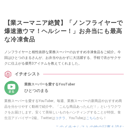
【業スーマニア絶賛】「ノンフライヤーで
爆速激ウマ！ヘルシー！」お弁当にも最高
な冷凍食品
ノンフライヤーと相性抜群な業務スーパーのおすすめ冷凍食品をご紹介。今
回はひとつのまるさんが、お弁当やおかずに大活躍する、手軽で衣がサクサ
クに仕上がる優秀3アイテムを教えてくれました。
イチオシスト
業務スーパーを愛するYouTuber
ひとつのまる
業務スーパーを愛するYouTuber。毎週、業務スーパーの新商品やおすすめ商
品を分かりやすく動画で紹介中。「こんな商品あったんだ！」というワクワ
クをお届けします。安くて美味しいものをハンティングすることが特技。食
生活アドバイザー2級。Twitterは
コチラ
、YouTubeは
こちら
から！
このイチオシストの他の記事を読む