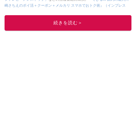
崎さちえのポイ活＋クーポン＋メルカリ スマホでおトク術』（インプレス
刊）
、
『「ゆる副業」のはじめかた メルカリ スマホ1つでスキマ時間に効率
的に稼ぐ！』（翔泳社刊）
ほか著書多数。ブログは
「川崎さちえのごちゃま
続きを読む＞
ぜ日記」
。
■経歴：2003年、夫が子育てをするために、突然会社を辞める。翌月からの
給料が０円になり、家にいながら、しかも空いた時間でできるオークション
に目をつける。しかし、取引の仕方がわからずに、まずは落札者として参
加。その後、出品者側にまわり、家の中の物を出品しまくる。出品する物が
ほぼなくなってからは、仕入れを経験。ネットオークションを生活の一部に
取り入れるべく、「ネットオークションやフリマアプリは生活のインフラに
なる」という考えを持つ。また消費税増税の社会においては、ネットオーク
ションやフリマアプリが家計の救世主になりえると考え、業者とは違う視点
でユーザーとして参加中。
このイチオシストの他の記事を読む