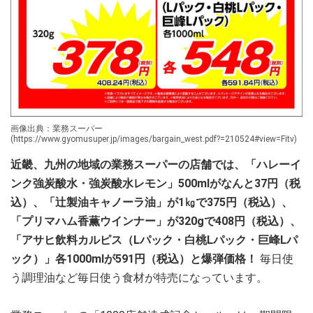
画像出典：業務スーパー
(https://www.gyomusuper.jp/images/bargain_west.pdf?=210524#view=Fitv)
近畿、九州の地域の業務スーパーの店舗では、「ハレーイ
ンク強炭酸水・強炭酸水レモン」500mlがなんと37円（税
込）、「辻製油キャノーラ油」が1㎏で375円（税込）、
「プリマハム香薫ウインナー」が320gで408円（税込）、
「アサヒ飲料カルピス（Lパック・白桃Lパック・巨峰Lパ
ック）」各1000mlが591円（税込）と爆弾価格！
毎日使
う調理油など毎日使う食材が特売になっています。