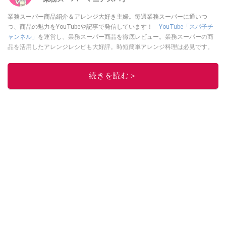
業務スーパー商品紹介＆アレンジ大好き主婦。毎週業務スーパーに通いつ
つ、商品の魅力をYouTubeや記事で発信しています！
YouTube「スパ子チ
ャンネル」
を運営し、業務スーパー商品を徹底レビュー。業務スーパーの商
品を活用したアレンジレシピも大好評。時短簡単アレンジ料理は必見です。
Yahoo!記事はこちら。
このイチオシストの他の記事を読む
続きを読む＞