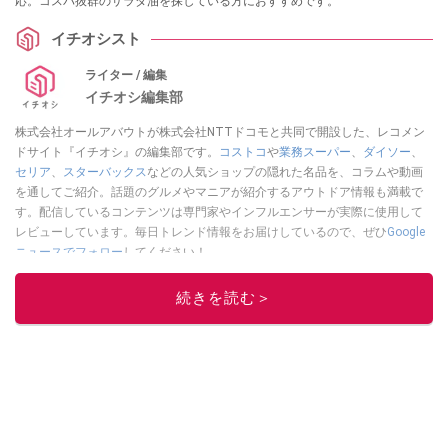
応。コスパ抜群のサラダ油を探している方におすすめです。
イチオシスト
ライター / 編集
イチオシ編集部
株式会社オールアバウトが株式会社NTTドコモと共同で開設した、レコメン
ドサイト『イチオシ』の編集部です。
コストコ
や
業務スーパー
、
ダイソー
、
セリア
、
スターバックス
などの人気ショップの隠れた名品を、コラムや動画
を通してご紹介。話題のグルメやマニアが紹介するアウトドア情報も満載で
す。配信しているコンテンツは専門家やインフルエンサーが実際に使用して
レビューしています。毎日トレンド情報をお届けしているので、ぜひ
Google
ニュースでフォロー
してください！
このイチオシストの他の記事を読む
続きを読む＞