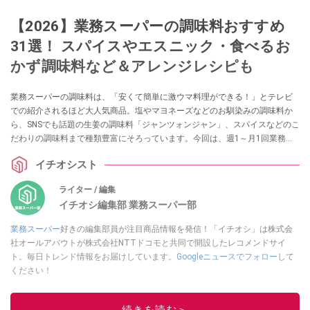
【2026】業務スーパーの調味料おすすめ
31選！ スパイスやエスニック・食べるお
かず調味料など＆アレンジレシピも
業務スーパーの調味料は、「安くて簡単に激ウマ料理ができる！」とテレビ
での紹介されるほど大人気商品。塩やマヨネーズなどのお馴染みの調味料か
ら、SNSでも話題の生姜の調味料「ジャンツォンジャン」、スパイスなどのこ
だわりの調味料まで種類豊富にそろっています。今回は、週1～月1回業務ス
ーパーに通うイチオシストが実食したおすすめの調味料について、気になる
イチオシスト
味や値段・コスパ、簡単アレンジレシピをまとめました。
ライター / 編集
イチオシ編集部 業務スーパー部
業務スーパー
好きの編集部員が注目商品情報を発信！「イチオシ」は株式会
社オールアバウトが株式会社NTTドコモと共同で開設したレコメンドサイ
ト。毎日トレンド情報をお届けしています。
Googleニュースでフォロー
して
ください！
このイチオシストの他の記事を読む