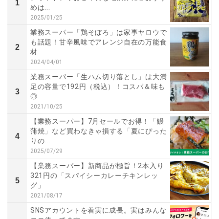
1
めは...
2025/01/25
業務スーパー「鶏そぼろ」は家事ヤロウで
も話題！甘辛風味でアレンジ自在の万能食
2
材
2024/04/01
業務スーパー「生ハム切り落とし」は大満
足の容量で192円（税込）！コスパ＆味も
3
◎
2021/10/25
【業務スーパー】7月セールでお得！「鰻
蒲焼」など買わなきゃ損する「夏にぴった
4
りの...
2025/07/29
【業務スーパー】新商品が極旨！2本入り
321円の「スパイシーカレーチキンレッ
5
グ」
2021/08/17
SNSアカウントを着実に成長。実はみんな