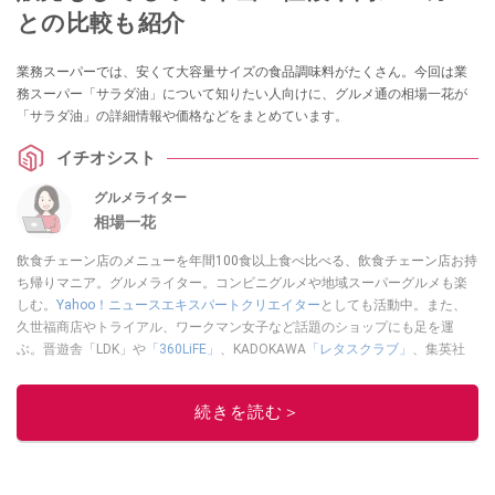
との比較も紹介
業務スーパーでは、安くて大容量サイズの食品調味料がたくさん。今回は業
務スーパー「サラダ油」について知りたい人向けに、グルメ通の相場一花が
「サラダ油」の詳細情報や価格などをまとめています。
イチオシスト
グルメライター
相場一花
飲食チェーン店のメニューを年間100食以上食べ比べる、飲食チェーン店お持
ち帰りマニア。グルメライター。コンビニグルメや地域スーパーグルメも楽
しむ。
Yahoo！ニュースエキスパートクリエイター
としても活動中。また、
久世福商店やトライアル、ワークマン女子など話題のショップにも足を運
ぶ。晋遊舎「LDK」や
「360LiFE」
、KADOKAWA
「レタスクラブ」
、集英社
「週刊プレイボーイ」、宝島社「おいしい！ シャトレーゼBOOK」などでグ
ルメライター、食の専門家として出演実績あり。
続きを読む＞
このイチオシストの他の記事を読む