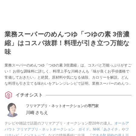
業務スーパーのめんつゆ「つゆの素 3倍濃
縮」はコスパ抜群！料理が引き立つ万能な
味
業務スーパーのめんつゆ「つゆの素 3倍濃縮」は、コスパと万能っぷりがすご
い！ お得な調味料に詳しく、料理上手な川崎さんも「味が良くお手頃価格で
常備しておきたい」と絶賛。原材料や気になる値段、カロリーを解説。どん
な料理も引き立てる味わいをアレンジレシピで証明。業務スーパーのめんつ
ゆの種類の中からおすすめ4選も紹介します。
イチオシスト
フリマアプリ・ネットオークションの専門家
川崎 さちえ
テレビや雑誌で話題のフリマアプリ・オークション歴20年の達人。
オールア
バウト フリマアプリ・ネットオークション ガイド
。
NHK「あさイチ」
や
フ
ジテレビ「ノンストップ」
などの情報番組に出演。
『できるfit 節約の達人川