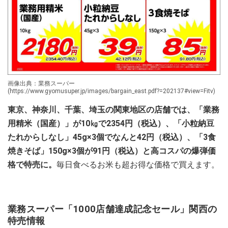
画像出典：業務スーパー
(https://www.gyomusuper.jp/images/bargain_east.pdf?=202137#view=Fitv)
東京、神奈川、千葉、埼玉の関東地区の店舗では、「業務
用精米（国産）」が10㎏で2354円（税込）、「小粒納豆
たれからしなし」45g×3個でなんと42円（税込）、「3食
焼きそば」150g×3個が91円（税込）と高コスパの爆弾価
格で特売に。
毎日食べるお米も超お得な価格で買えます。
業務スーパー「1000店舗達成記念セール」関西の
特売情報