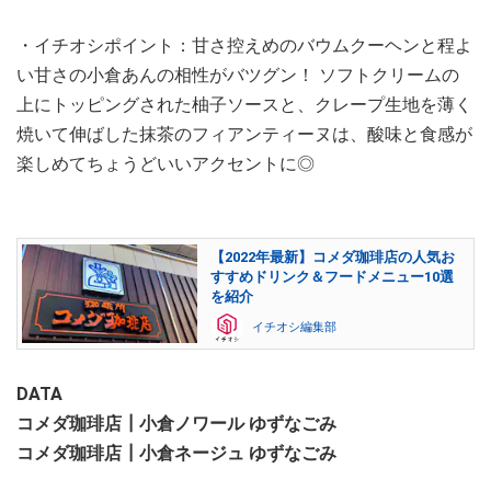
・イチオシポイント：甘さ控えめのバウムクーヘンと程よ
い甘さの小倉あんの相性がバツグン！ ソフトクリームの
上にトッピングされた柚子ソースと、クレープ生地を薄く
焼いて伸ばした抹茶のフィアンティーヌは、酸味と食感が
楽しめてちょうどいいアクセントに◎
【2022年最新】コメダ珈琲店の人気お
すすめドリンク＆フードメニュー10選
を紹介
イチオシ編集部
DATA
コメダ珈琲店┃小倉ノワール ゆずなごみ
コメダ珈琲店┃小倉ネージュ ゆずなごみ