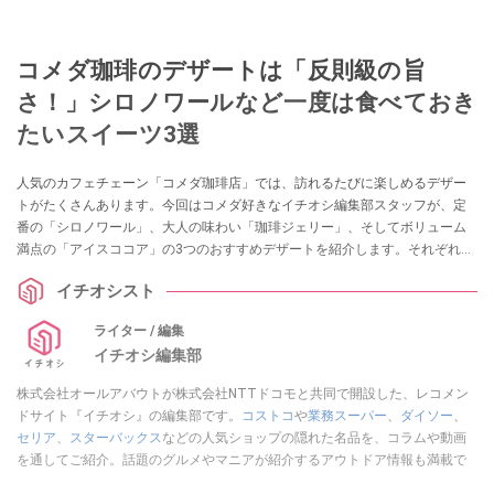
コメダ珈琲のデザートは「反則級の旨
さ！」シロノワールなど一度は食べておき
たいスイーツ3選
人気のカフェチェーン「コメダ珈琲店」では、訪れるたびに楽しめるデザー
トがたくさんあります。今回はコメダ好きなイチオシ編集部スタッフが、定
番の「シロノワール」、大人の味わい「珈琲ジェリー」、そしてボリューム
満点の「アイスココア」の3つのおすすめデザートを紹介します。それぞれの
味やカロリー、価格について詳しく解説するので、コメダのデザートをもっ
イチオシスト
と楽しみたい方はぜひ参考にしてみてくださいね。
ライター / 編集
イチオシ編集部
株式会社オールアバウトが株式会社NTTドコモと共同で開設した、レコメン
ドサイト『イチオシ』の編集部です。
コストコ
や
業務スーパー
、
ダイソー
、
セリア
、
スターバックス
などの人気ショップの隠れた名品を、コラムや動画
を通してご紹介。話題のグルメやマニアが紹介するアウトドア情報も満載で
す。配信しているコンテンツは専門家やインフルエンサーが実際に使用して