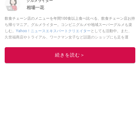
グルメライター
相場一花
飲食チェーン店のメニューを年間100食以上食べ比べる、飲食チェーン店お持
ち帰りマニア。グルメライター。コンビニグルメや地域スーパーグルメも楽
しむ。
Yahoo！ニュースエキスパートクリエイター
としても活動中。また、
久世福商店やトライアル、ワークマン女子など話題のショップにも足を運
ぶ。晋遊舎「LDK」や
「360LiFE」
、KADOKAWA
「レタスクラブ」
、集英社
「週刊プレイボーイ」、宝島社「おいしい！ シャトレーゼBOOK」などでグ
続きを読む＞
ルメライター、食の専門家として出演実績あり。
このイチオシストの他の記事を読む