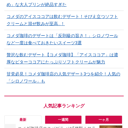
め」な大人プリンが絶品すぎた
コメダのアイスココアは飲むデザート！そびえ立つソフト
クリームと混ぜ飲みが至高…！
コメダ珈琲のデザートは「反則級の旨さ！」シロノワール
など一度は食べておきたいスイーツ3選
贅沢な飲むデザート【コメダ珈琲】「アイスココア」は濃
厚なビターココアにたっぷりソフトクリームが魅力
甘党必見！コメダ珈琲店の人気デザート3つを紹介！人気の
「シロノワール」も
最新
一週間
一ヶ月