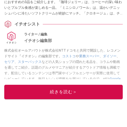
におすすめの3品をご紹介します。「珈琲ジェリー」は、コーヒーの深い味わ
いとプルプル食感が楽しめる一品。「ミニシロノワール」は、温かいデニッ
シュパンに冷たいソフトクリームが絶妙にマッチ。「クロネージュ」は、チ
ョコレートとバニラアイスのハーモニーが魅力です。どれも一度は試してみ
イチオシスト
たい逸品ばかり！
ライター / 編集
イチオシ編集部
株式会社オールアバウトが株式会社NTTドコモと共同で開設した、レコメン
ドサイト『イチオシ』の編集部です。
コストコ
や
業務スーパー
、
ダイソー
、
セリア
、
スターバックス
などの人気ショップの隠れた名品を、コラムや動画
を通してご紹介。話題のグルメやマニアが紹介するアウトドア情報も満載で
す。配信しているコンテンツは専門家やインフルエンサーが実際に使用して
レビューしています。毎日トレンド情報をお届けしているので、ぜひ
Google
ニュースでフォロー
してください！
続きを読む＞
このイチオシストの他の記事を読む