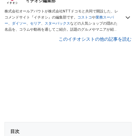
イチオシ編集部
株式会社オールアバウトが株式会社NTTドコモと共同で開設した、レ
コメンドサイト『イチオシ』の編集部です。
コストコ
や
業務スーパ
ー
、
ダイソー
、
セリア
、
スターバックス
などの人気ショップの隠れた
名品を、コラムや動画を通してご紹介。話題のグルメやマニアが紹介
するアウトドア情報も満載です。配信しているコンテンツは専門家や
このイチオシストの他の記事を読む
インフルエンサーが実際に使用してレビューしています。毎日トレン
ド情報をお届けしているので、ぜひ
Googleニュースでフォロー
してく
ださい！
目次