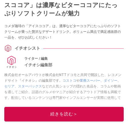
スココア」は濃厚なビターココアにたっ
ぷりソフトクリームが魅力
コメダ珈琲の「アイスココア」は、濃厚なビターココアにたっぷりのソフト
クリームが乗った贅沢なデザートドリンク。ボリューム満点で満足感抜群の
一品を、ぜひお試しください！
イチオシスト
ライター / 編集
イチオシ編集部
株式会社オールアバウトが株式会社NTTドコモと共同で開設した、レコメン
ドサイト『イチオシ』の編集部です。
コストコ
や
業務スーパー
、
ダイソー
、
セリア
、
スターバックス
などの人気ショップの隠れた名品を、コラムや動画
を通してご紹介。話題のグルメやマニアが紹介するアウトドア情報も満載で
す。配信しているコンテンツは専門家やインフルエンサーが実際に使用して
レビューしています。毎日トレンド情報をお届けしているので、ぜひ
Google
ニュースでフォロー
してください！
続きを読む＞
このイチオシストの他の記事を読む