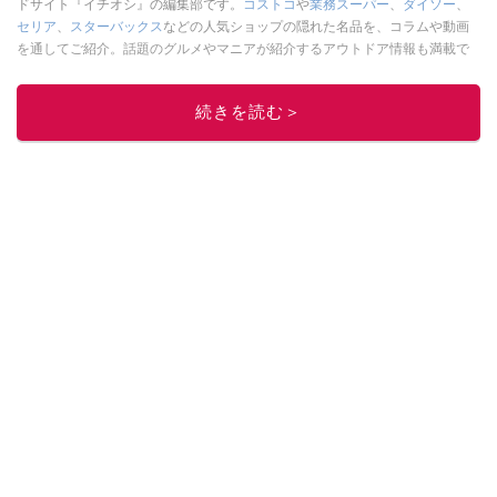
ドサイト『イチオシ』の編集部です。
コストコ
や
業務スーパー
、
ダイソー
、
セリア
、
スターバックス
などの人気ショップの隠れた名品を、コラムや動画
を通してご紹介。話題のグルメやマニアが紹介するアウトドア情報も満載で
す。配信しているコンテンツは専門家やインフルエンサーが実際に使用して
レビューしています。毎日トレンド情報をお届けしているので、ぜひ
Google
続きを読む＞
ニュースでフォロー
してください！
このイチオシストの他の記事を読む