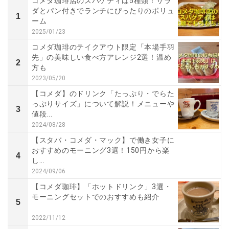
コメダ珈琲店のスパゲティは5種類！サラ
ダとパン付きでランチにぴったりのボリュ
1
ーム
2025/01/23
コメダ珈琲のテイクアウト限定「本場手羽
先」の美味しい食べ方アレンジ2選！温め
2
方も
2023/05/20
【コメダ】のドリンク「たっぷり・でらた
っぷりサイズ」について解説！メニューや
3
値段...
2024/08/28
【スタバ・コメダ・マック】で働き女子に
おすすめのモーニング3選！150円から楽
4
し...
2024/09/06
【コメダ珈琲】「ホットドリンク」3選・
モーニングセットでのおすすめも紹介
5
2022/11/12