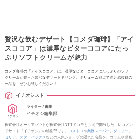
贅沢な飲むデザート【コメダ珈琲】「アイ
スココア」は濃厚なビターココアにたっ
ぷりソフトクリームが魅力
コメダ珈琲の「アイスココア」は、濃厚なビターココアにたっぷりのソフト
クリームが乗った贅沢なデザートドリンク。ボリューム満点で満足感抜群の
一品を、ぜひお試しください！
イチオシスト
ライター / 編集
イチオシ編集部
株式会社オールアバウトが株式会社NTTドコモと共同で開設した、レコメン
ドサイト『イチオシ』の編集部です。
コストコ
や
業務スーパー
、
ダイソー
、
セリア
、
スターバックス
などの人気ショップの隠れた名品を、コラムや動画