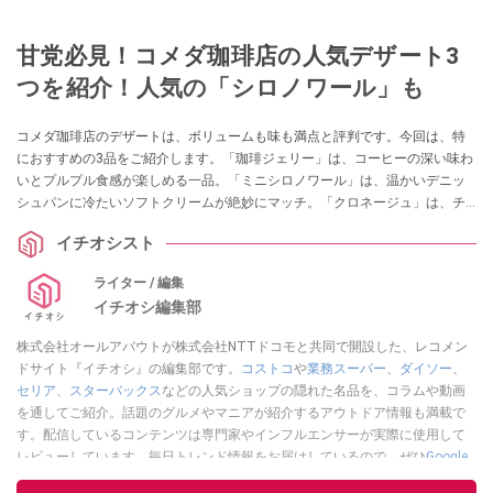
甘党必見！コメダ珈琲店の人気デザート3
つを紹介！人気の「シロノワール」も
コメダ珈琲店のデザートは、ボリュームも味も満点と評判です。今回は、特
におすすめの3品をご紹介します。「珈琲ジェリー」は、コーヒーの深い味わ
いとプルプル食感が楽しめる一品。「ミニシロノワール」は、温かいデニッ
シュパンに冷たいソフトクリームが絶妙にマッチ。「クロネージュ」は、チ
ョコレートとバニラアイスのハーモニーが魅力です。どれも一度は試してみ
イチオシスト
たい逸品ばかり！
ライター / 編集
イチオシ編集部
株式会社オールアバウトが株式会社NTTドコモと共同で開設した、レコメン
ドサイト『イチオシ』の編集部です。
コストコ
や
業務スーパー
、
ダイソー
、
セリア
、
スターバックス
などの人気ショップの隠れた名品を、コラムや動画
を通してご紹介。話題のグルメやマニアが紹介するアウトドア情報も満載で
す。配信しているコンテンツは専門家やインフルエンサーが実際に使用して
レビューしています。毎日トレンド情報をお届けしているので、ぜひ
Google
ニュースでフォロー
してください！