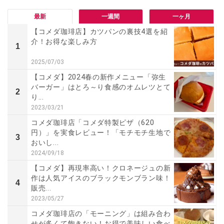
最新
一週間
一ヶ月
【コメダ珈琲店】カツパンの裏技4選を紹
介！お得な楽しみ方
1
2025/07/03
【コメダ】2024春の新作メニュー「弥生
バーガー」はとろ～り食感のオムレツとて
2
り...
2023/03/21
コメダ珈琲店「コメダ特製ピザ（620
円）」を実食レビュー！「モチモチ生地で
3
おいし...
2024/09/18
【コメダ】再現率高い！クロネージュの新
作は人気アイスのブラックモンブラン味！
4
販売...
2023/05/27
コメダ珈琲店の「モーニング」は組み合わ
せが多くて飽きない！お得で美味しい食べ