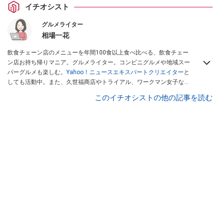
イチオシスト
グルメライター
相場一花
飲食チェーン店のメニューを年間100食以上食べ比べる、飲食チェー
ン店お持ち帰りマニア。グルメライター。コンビニグルメや地域スー
パーグルメも楽しむ。
Yahoo！ニュースエキスパートクリエイター
と
しても活動中。また、久世福商店やトライアル、ワークマン女子など
話題のショップにも足を運ぶ。晋遊舎「LDK」や
「360LiFE」
、
このイチオシストの他の記事を読む
KADOKAWA
「レタスクラブ」
、集英社「週刊プレイボーイ」、宝島
社「おいしい！ シャトレーゼBOOK」などでグルメライター、食の専
門家として出演実績あり。