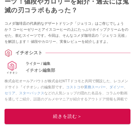
ーツ！値段やカロリーを紹介・過去には鬼
滅の刃コラボもあった？
コメダ珈琲店の代表的なデザートドリンク「ジェリコ」はご存じでしょう
か？ コーヒーゼリーとアイスコーヒーの上にたっぷりホイップクリームをの
せた、飲むスイーツです。今回は、そんなコメダ珈琲店の「ジェリコ 元祖」
を解説します！ 値段やカロリー、実食レビューを紹介しますよ。
イチオシスト
ライター / 編集
イチオシ編集部
株式会社オールアバウトが株式会社NTTドコモと共同で開設した、レコメン
ドサイト『イチオシ』の編集部です。
コストコ
や
業務スーパー
、
ダイソー
、
セリア
、
スターバックス
などの人気ショップの隠れた名品を、コラムや動画
を通してご紹介。話題のグルメやマニアが紹介するアウトドア情報も満載で
す。配信しているコンテンツは専門家やインフルエンサーが実際に使用して
レビューしています。毎日トレンド情報をお届けしているので、ぜひ
Google
続きを読む＞
ニュースでフォロー
してください！
このイチオシストの他の記事を読む