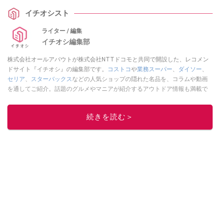
イチオシスト
ライター / 編集
イチオシ編集部
株式会社オールアバウトが株式会社NTTドコモと共同で開設した、レコメン
ドサイト『イチオシ』の編集部です。
コストコ
や
業務スーパー
、
ダイソー
、
セリア
、
スターバックス
などの人気ショップの隠れた名品を、コラムや動画
を通してご紹介。話題のグルメやマニアが紹介するアウトドア情報も満載で
す。配信しているコンテンツは専門家やインフルエンサーが実際に使用して
レビューしています。毎日トレンド情報をお届けしているので、ぜひ
Google
続きを読む＞
ニュースでフォロー
してください！
このイチオシストの他の記事を読む