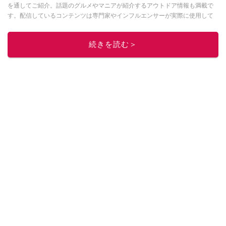
を通してご紹介。話題のグルメやマニアが紹介するアウトドア情報も満載で
す。配信しているコンテンツは専門家やインフルエンサーが実際に使用して
レビューしています。毎日トレンド情報をお届けしているので、ぜひ
Google
ニュースでフォロー
してください！
続きを読む＞
このイチオシストの他の記事を読む