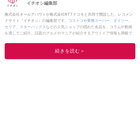
イチオシ編集部
株式会社オールアバウトが株式会社NTTドコモと共同で開設した、レコメン
ドサイト『イチオシ』の編集部です。
コストコ
や
業務スーパー
、
ダイソー
、
セリア
、
スターバックス
などの人気ショップの隠れた名品を、コラムや動画
を通してご紹介。話題のグルメやマニアが紹介するアウトドア情報も満載で
す。配信しているコンテンツは専門家やインフルエンサーが実際に使用して
レビューしています。毎日トレンド情報をお届けしているので、ぜひ
Google
続きを読む＞
ニュースでフォロー
してください！
このイチオシストの他の記事を読む