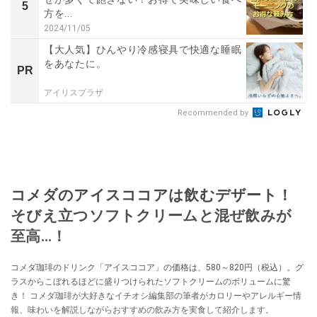
5
方を...
2024/11/05
【大人気】ひんやり冷感寝具で快適な睡眠
をあなたに。
PR
アイリスプラザ
Recommended by
コメダのアイスココアは飲むデザート！
そびえ立つソフトクリームと混ぜ飲みが
至高…！
コメダ珈琲のドリンク「アイスココア」の価格は、580～820円（税込）。グ
ラスからこぼれるほどに盛りつけられたソフトクリームのボリュームに驚
き！ コメダ珈琲が大好きなイチオシ編集部の筆者がカロリーやアレルギー情
報、味わいを解説しながらおすすめの飲み方を実食して紹介します。